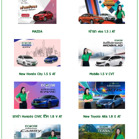
MAZDA
เช่ารถ vios 1.5 J AT
New Honda City 1.5 S AT
Mobilio 1.5 V CVT
รถเช่า Honada CIVIC ซีวิค 1.8 V AT
New Toyota Altis 1.8 E AT