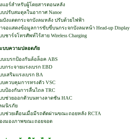
องแอร์สำหรับผู้โดยสารตอนหลัง
บบปรับสมดุลในอากาศ Nanoe
านบังแดดกระจกบังลมหลัง ปรับด้วยไฟฟ้า
้าจอแสดงข้อมูลการขับขี่บนกระจกบังลมหน้า Head-up Display
บบชาร์จโทรศัพท์ไร้สาย Wireless Charging
 ระบบความปลอดภัย
บบเบรกป้องกันล้อล็อค ABS
บบกระจายแรงเบรก EBD
บบเสริมแรงเบรก BA
บบควบคุมการทรงตัว VSC
บบป้องกันการลื่นไถล TRC
บบช่วยออกตัวบนทางลาดชัน HAC
งลมนิรภัย
บบช่วยเตือนเมื่อมีรถตัดผ่านขณะถอยหลัง RCTA
้องมองภาพขณะถอยจอด