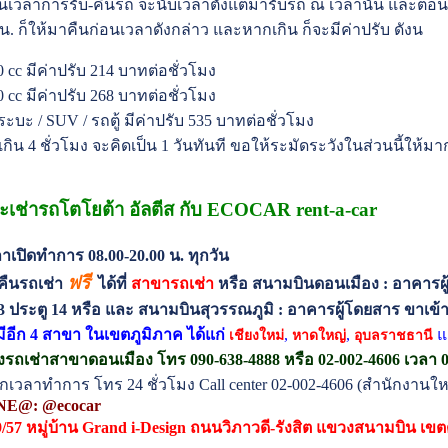
านเวลาการรับ-คืนรถ จะนับเวลาตั้งแต่มารับรถ ณ เวลานั้น และตอนคื
 น. ก็ให้มาคืนก่อนเวลาดังกล่าว และหากเกิน ก็จะมีค่าปรับ ดังน
00 cc มีค่าปรับ 214 บาทต่อชั่วโมง
00 cc มีค่าปรับ 268 บาทต่อชั่วโมง
ระบะ / SUV / รถตู้ มีค่าปรับ 535 บาทต่อชั่วโมง
เกิน 4 ชั่วโมง จะคิดเป็น 1 วันทันที ขอให้ระมัดระวังในส่วนนี้ให
เช่ารถโตโยต้า อัลตีส กับ ECOCAR rent-a-car
าเปิดทำการ 08.00-20.00 น. ทุกวัน
ฟรี
บคืนรถเช่า
ได้ที่
สาขารถเช่า
หรือ สนามบินดอนเมือง : อาคารผ
น 3 ประตู 14 หรือ และ สนามบินสุวรรณภูมิ : อาคารผู้โดยสาร ขาเข้า 
มีอีก 4 สาขา ในเขตภูมิภาค ได้แก่
,
,
แ
เชียงใหม่
หาดใหญ่
อุบลราชธานี
งรถเช่าสาขาดอนเมือง โทร 090-638-4888 หรือ 02-002-4606 เวลา 07
กเวลาทำการ โทร 24 ชั่วโมง Call center 02-002-4606 (สำนักงานให
NE@: @ecocar
9/57 หมู่บ้าน Grand i-Design ถนนวิภาวดี-รังสิต แขวงสนามบิน เข