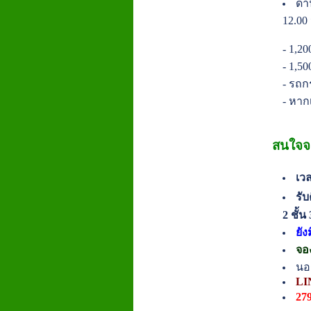
ด้
12.00
- 1,2
- 1,5
- รถก
- หาก
สนใจจะ
เวล
รั
2 ชั้
ยัง
จอ
นอ
LI
27