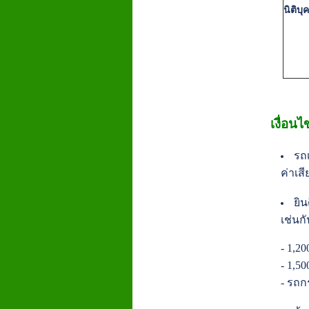
นิติบ
เงื่อน
รถเ
ค่าเส
ยิ
เช่นกั
- 1,2
- 1,5
- รถก