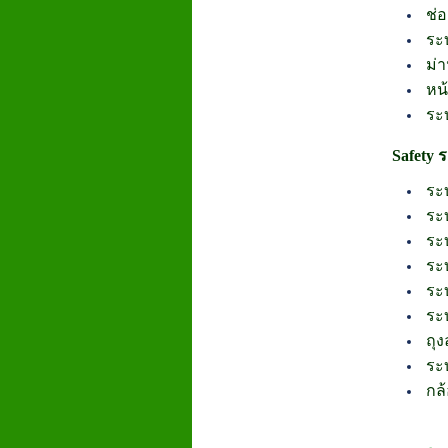
ช่
ระ
ม่
หน
ระ
Safety
ระ
ระ
ระ
ระ
ระ
ระ
ถุ
ระ
กล