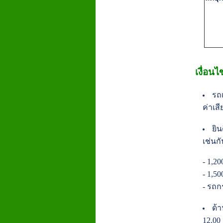
เงื่อน
รถเ
ค่าเส
ยิ
เช่นกั
- 1,2
- 1,5
- รถก
ด้
12.00