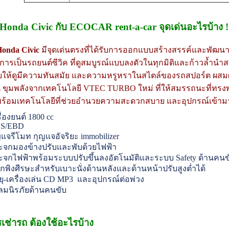
 Honda Civic กับ ECOCAR rent-a-car จุดเด่นอะไรบ้าง 
Honda Civic
มีจุดเด่นตรงที่ได้รับการออกแบบสร้างสรรค์และพัฒน
่งสู่การเป็นรถยนต์ซีวิค ที่ดูสมบูรณ์แบบลงตัวในทุกมิติและก้าวล้ำน
ให้ดูมีความทันสมัย และความหรูหราในสไตล์ของรถสปอร์ต ผส
น ขุมพลังจากเทคโนโลยี VTEC TURBO ใหม่ ที่ให้สมรรถนะที่ทรงพ
ม พร้อมเทคโนโลยีที่ช่วยอำนวยความสะดวกสบาย และอุปกรณ์เข้ามา
ื่องยนต์ 1800 cc
S/EBD
ญแจรีโมท กุญแจอัจริยะ immobilizer
ะจกมองข้างปรับและพับด้วยไฟฟ้า
ะจกไฟฟ้าพร้อมระบบปรับขึ้นลงอัตโนมัติและระบบ
Safety
ด้านคนข
ักพิงศีรษะสำหรับเบาะนั่งด้านหลังและด้านหน้าปรับสูงต่ำได้
ยุ-เครื่องเล่น
CD MP3
และ
อุปกรณ์ต่อพ่วง
งลมนิรภัยด้านคนขับ
เช่ารถ ต้องใช้อะไรบ้าง