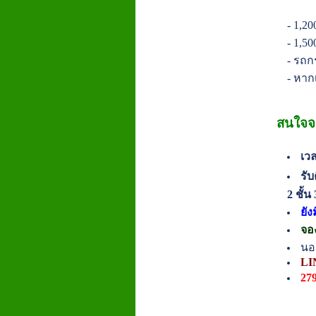
- 1,2
- 1,5
- รถก
- หาก
สนใจจะ
เวล
รั
2 ชั้
ยัง
จอ
นอ
LI
27