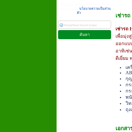
เมื่อท่านส่งข้อมูลผ่านฟอร์ม จะถือว่า
ท่านยอมรับใน
นโยบายความเป็นส่วน
ตัว
ของเรา
เช่ารถ
เช่ารถ 
เพื่อมุ
ออกแบบ
อาทิเช่
ดีเยี่ย
เคร
AB
กุ
กร
กร
พน
วิท
ถุ
เอกสาร