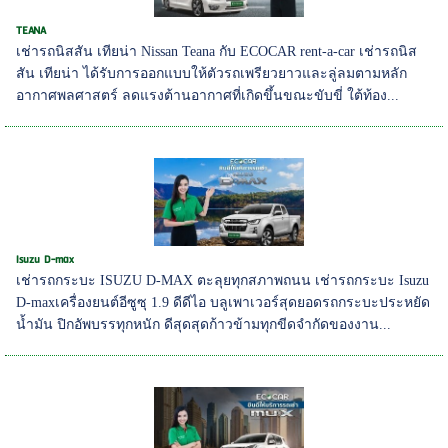
TEANA
เช่ารถนิสสัน เทียน่า Nissan Teana กับ ECOCAR rent-a-car เช่ารถนิส
สัน เทียน่า ได้รับการออกแบบให้ตัวรถเพรียวยาวและลู่ลมตามหลัก
อากาศพลศาสตร์ ลดแรงต้านอากาศที่เกิดขึ้นขณะขับขี่ ใต้ท้อง...
Isuzu D-max
เช่ารถกระบะ ISUZU D-MAX ตะลุยทุกสภาพถนน เช่ารถกระบะ Isuzu
D-maxเครื่องยนต์อีซูซุ 1.9 ดีดีไอ บลูเพาเวอร์สุดยอดรถกระบะประหยัด
น้ำมัน ปิกอัพบรรทุกหนัก ดีสุดสุดก้าวข้ามทุกขีดจำกัดของงาน...