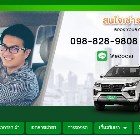
ราคารถเช่า
เอกสารเช่ารถ
การจองรถ
เกี่ยวกับเรา