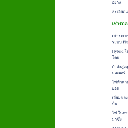
อย่าง
ละเอียดแ
เช่ารถเ
เช่ารถเบ
ระบบ
Pl
Hybrid ใ
โดย
กำลังสูง
มอเตอร์
ไฟฟ้าสาม
ยอด
เยี่ยมขอ
ปั่น
ไฟ ในการ
มาซึ่ง