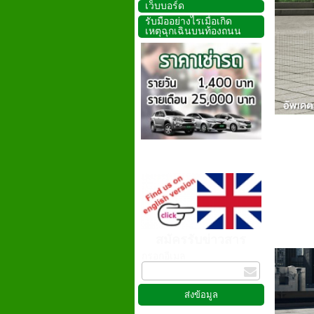
เว็บบอร์ด
รับมืออย่างไรเมื่อเกิด
เหตุฉุกเฉินบนท้องถนน
สมัครรับข่าวสาร
กรอกอีเมล