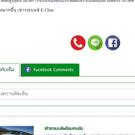
ยัดสูงสุดช่วยให้การขับขี่ของคุณประหยัดและขับเคลื่อนด้วยพลังงานไฟฟ้
กลมากขึ้น เช่ารถเบนซ์ E-Class
คิดเห็น
Facebook Comments
เช่ารถเบนซ์พร้อมคนขับ