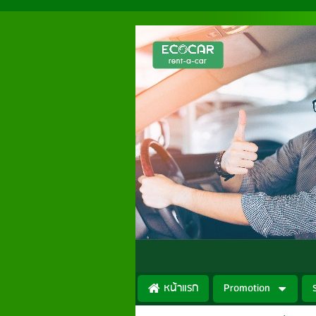
หน้าแรก
Promotion