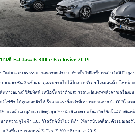
เบนซ์ E-Class E 300 e Exclusive 2019
หม่ของยนตรกรรมแห่งความสง่างาม ก้าวล้ำ ไปอีกขั้นเทคโนโลยี Plug-in Hy
r เจเนอเรชัน 3 พร้อมพาคุณทะยานไปได้ไกลกว่าที่เคย โดดเด่นด้วยไฟห
ส้นทางอย่างมีวิสัยทัศน์ เหนือชั้นกว่าด้วยสมรรถนะอันทรงพลังจากเครื่องยนต
อร์ไฟฟ้า ให้คุณออกตัวได้เร็วและแรงยิ่งกว่าที่เคย ทะยานจาก 0-100 กิโลเมต
ง 320 แรงม้า มาคู่กับแรงบิดสูงสุด 700 นิวตันเมตร พร้อมเกียร์อัตโนมัติ เดิ
นาดความจุไฟฟ้า 13.5 กิโลวัตต์ชั่วโมง ที่ทำ ให้การขับเคลื่อน ด้วยมอเตอร์
กยิ่งขึ้น เช่ารถเบนซ์ E-Class E 300 e Exclusive 2019