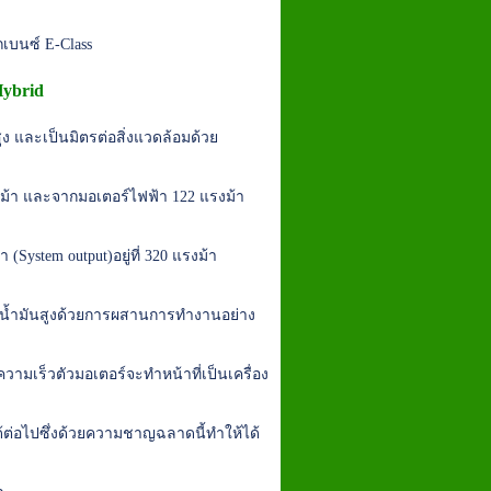
ถเบนซ์ E-Class
Hybrid
ูง และเป็นมิตรต่อสิ่งแวดล้อมด้วย
รงม้า และจากมอเตอร์ไฟฟ้า
122 แรงม้า
 (System output)
อยู่ที่ 320 แรงม้า
้ำมันสูงด้วย
การผสานการทำงานอย่าง
อความเร็ว
ตัวมอเตอร์จะทำหน้าที่เป็นเครื่อง
้ต่อไป
ซึ่งด้วยความชาญฉลาดนี้ทำให้ได้