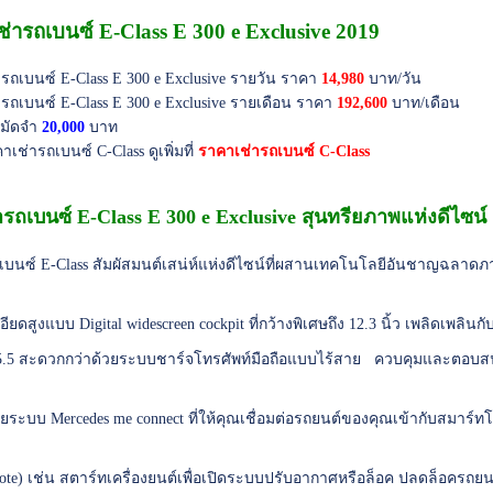
ช่ารถเบนซ์ E-Class E 300 e Exclusive 2019
่ารถเบนซ์ E-Class E 300 e Exclusive รายวัน ราคา
14,980
บาท/วัน
ารถเบนซ์ E-Class E 300 e Exclusive รายเดือน ราคา
192,600
บาท/เดือน
นมัดจำ
20,000
บาท
าเช่ารถเบนซ์ C-Class ดูเพิ่มที่
ราคาเช่ารถเบนซ์ C-Class
ารถเบนซ์ E-Class E 300 e Exclusive สุนทรียภาพแห่งดีไซน์
นซ์ E-Class สัมผัสมนต์เสน่ห์แห่งดีไซน์ที่ผสานเทคโนโลยีอันชาญฉลาดภ
ยดสูงแบบ Digital widescreen cockpit ที่กว้างพิเศษถึง 12.3 นิ้ว เพลิดเพลิ
5.5 สะดวกกว่าด้วยระบบชาร์จโทรศัพท์มือถือแบบไร้สาย ควบคุมและตอบส
้วยระบบ Mercedes me connect ที่ให้คุณเชื่อมต่อรถยนต์ของคุณเข้ากับสมา
ote) เช่น สตาร์ทเครื่องยนต์เพื่อเปิดระบบปรับอากาศหรือล็อค ปลดล็อครถ