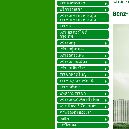
หน้าแรก
>
รถยนต์ของเรา
บริการรถเช่า
Benz-
เช่ารถกระบะห้องเย็น
รถเช่ากระบะห้องเย็น
รถเช่า
เช่ามอเตอร์ไซค์
กรุงเทพ
เช่ารถหรู
เช่ารถตู้ขับเอง
เช่ารถกรุงเทพ
เช่ารถดอนเมือง
เช่ารถเชียงใหม่
รถเช่าหาดใหญ่
รถเช่าอุบลราชธานี
รถเช่าพัทยา
บทความรถเช่า
เช่ารถยนต์เที่ยวทั่วไทย
พันธมิตรบริษัทรถเช่า
ภาพรถเช่าของเรา
trailer
รถมือสอง