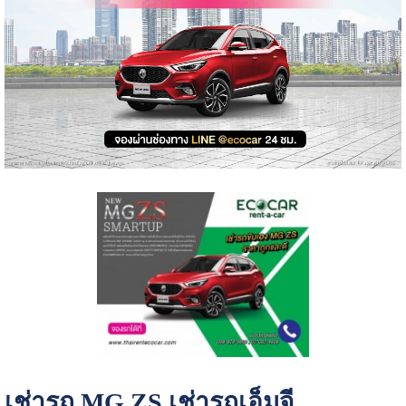
เช่ารถ MG ZS เช่ารถเอ็มจี