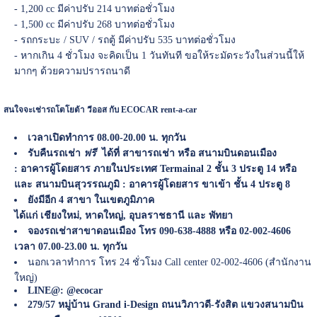
- 1,200 cc มีค่าปรับ 214 บาทต่อชั่วโมง
- 1,500 cc มีค่าปรับ 268 บาทต่อชั่วโมง
- รถกระบะ / SUV / รถตู้ มีค่าปรับ 535 บาทต่อชั่วโมง
- หากเกิน 4 ชั่วโมง จะคิดเป็น 1 วันทันที ขอให้ระมัดระวังในส่วนนี้ให้
มากๆ ด้วยความปรารถนาดี
สนใจจะเช่ารถโตโยต้า วีออส กับ ECOCAR rent-a-car
เวลาเปิดทำการ 08.00-20.00 น. ทุกวัน
รับคืนรถเช่า
ฟรี
ได้ที่
สาขารถเช่า
หรือ สนามบินดอนเมือง
: อาคารผู้โดยสาร ภายในประเทศ Termainal 2 ชั้น 3 ประตู 14 หรือ
และ สนามบินสุวรรณภูมิ : อาคารผู้โดยสาร ขาเข้า ชั้น 4 ประตู 8
ยังมีอีก 4 สาขา ในเขตภูมิภาค
ได้แก่
เชียงใหม่
,
หาดใหญ่
,
อุบลราชธานี
และ
พัทยา
จองรถเช่าสาขาดอนเมือง โทร 090-638-4888 หรือ 02-002-4606
เวลา 07.00-23.00 น. ทุกวัน
นอกเวลาทำการ โทร 24 ชั่วโมง Call center 02-002-4606 (สำนักงาน
ใหญ่)
LINE@: @ecocar
279/57 หมู่บ้าน Grand i-Design ถนนวิภาวดี-รังสิต แขวงสนามบิน