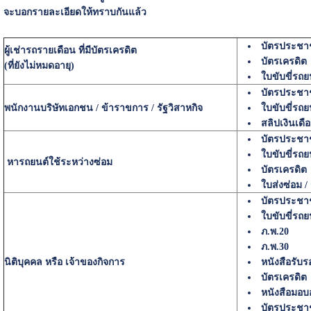
จะบอกรายละเอียดให้ทราบกันแล้ว
บัตรประช
ผู้เช่ารถรายเดือน ที่มีบัตรเครดิต
บัตรเครดิต
(ที่ยังไม่หมดอายุ)
ใบขับขี่รถย
บัตรประช
พนักงานบริษัทเอกชน / ข้าราขการ / รัฐวิสาหกิจ
ใบขับขี่รถย
สลิปเงินเดื
บัตรประช
ใบขับขี่รถย
หารถยนต์ใช้ระหว่างซ่อม
บัตรเครดิต
ใบส่งซ่อม /
บัตรประช
ใบขับขี่รถย
ภ.พ.20
ภ.พ.30
นิติบุคคล หรือ เจ้าของกิจการ
หนังสือรับร
บัตรเครดิต
หนังสือมอ
บัตรประชา