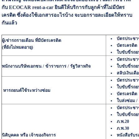
กับ ECOCAR rent-a-car ยินดีให้บริการกับลูกค้าที่ไม่มีบัตร
เครดิต ซึ่งต้องใช้เอกสารอะไรบ้าง จะบอกรายละเอียดให้ทราบ
กันแล้ว
บัตรประช
ผู้เช่ารถรายเดือน ที่มีบัตรเครดิต
บัตรเครดิต
(ที่ยังไม่หมดอายุ)
ใบขับขี่รถย
บัตรประช
พนักงานบริษัทเอกชน / ข้าราขการ / รัฐวิสาหกิจ
ใบขับขี่รถย
สลิปเงินเดื
บัตรประช
ใบขับขี่รถย
หารถยนต์ใช้ระหว่างซ่อม
บัตรเครดิต
ใบส่งซ่อม /
บัตรประช
ใบขับขี่รถย
ภ.พ.20
ภ.พ.30
นิติบุคคล หรือ เจ้าของกิจการ
หนังสือรับร