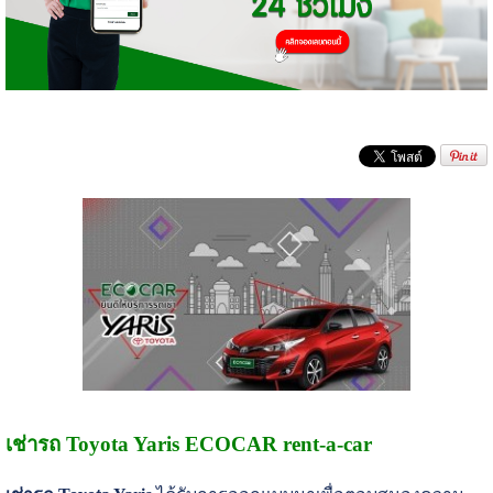
เช่ารถ Toyota Yaris ECOCAR rent-a-car