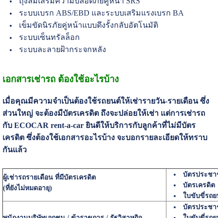
ถุงลมเสริมความปลอดภัยคู่หน้า SRS
ระบบเบรก ABS/EBD และระบบเสริมแรงเบรก BA
เข็มขัดนิรภัยคู่หน้าแบบดึงรั้งกลับอัตโนมัติ
ระบบเซ็นทรัลล็อก
ระบบละลายฝ้ากระจกหลัง
เอกสารเช่ารถ ต้องใช้อะไรบ้าง
เมื่อคุณมีความจำเป็นต้องใช้รถยนต์ให้เช่ารายวัน-รายเดือน ซึ่ง
ส่วนใหญ่ จะต้องมีบัตรเครดิต ถึงจะปล่อยให้เช่า แต่การเช่ารถ
กับ ECOCAR rent-a-car ยินดีให้บริการกับลูกค้าที่ไม่มีบัตร
เครดิต ซึ่งต้องใช้เอกสารอะไรบ้าง จะบอกรายละเอียดให้ทราบ
กันแล้ว
บัตรประช
ผู้เช่ารถรายเดือน ที่มีบัตรเครดิต
บัตรเครดิต
(ที่ยังไม่หมดอายุ)
ใบขับขี่รถย
บัตรประช
พนักงานบริษัทเอกชน / ข้าราขการ / รัฐวิสาหกิจ
ใบขับขี่รถย