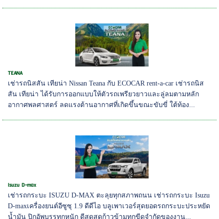
TEANA
เช่ารถนิสสัน เทียน่า Nissan Teana กับ ECOCAR rent-a-car เช่ารถนิส
สัน เทียน่า ได้รับการออกแบบให้ตัวรถเพรียวยาวและลู่ลมตามหลัก
อากาศพลศาสตร์ ลดแรงต้านอากาศที่เกิดขึ้นขณะขับขี่ ใต้ท้อง...
Isuzu D-max
เช่ารถกระบะ ISUZU D-MAX ตะลุยทุกสภาพถนน เช่ารถกระบะ Isuzu
D-maxเครื่องยนต์อีซูซุ 1.9 ดีดีไอ บลูเพาเวอร์สุดยอดรถกระบะประหยัด
น้ำมัน ปิกอัพบรรทุกหนัก ดีสุดสุดก้าวข้ามทุกขีดจำกัดของงาน...