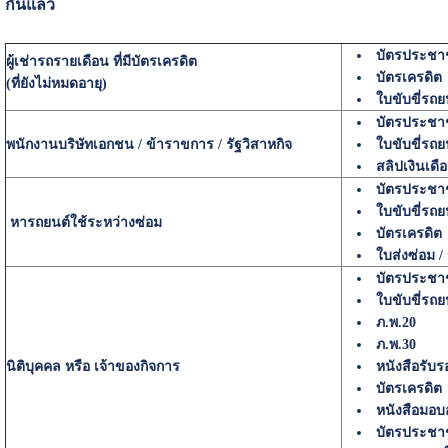
กันแล้ว
บัตรประช
ผู้เช่ารถรายเดือน ที่มีบัตรเครดิต
บัตรเครดิต
(ที่ยังไม่หมดอายุ)
ใบขับขี่รถย
บัตรประช
พนักงานบริษัทเอกชน / ข้าราขการ / รัฐวิสาหกิจ
ใบขับขี่รถย
สลิปเงินเดื
บัตรประช
ใบขับขี่รถย
หารถยนต์ใช้ระหว่างซ่อม
บัตรเครดิต
ใบส่งซ่อม /
บัตรประช
ใบขับขี่รถย
ภ.พ.20
ภ.พ.30
นิติบุคคล หรือ เจ้าของกิจการ
หนังสือรับร
บัตรเครดิต
หนังสือมอ
บัตรประชา