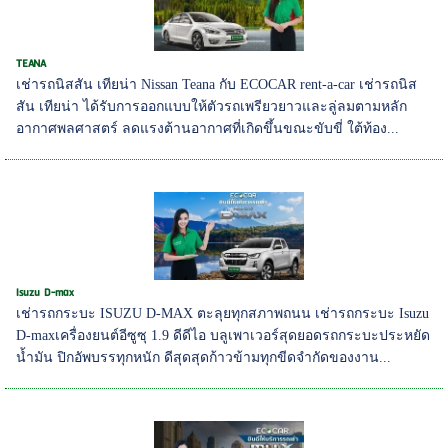
TEANA
เช่ารถนิสสัน เทียน่า Nissan Teana กับ ECOCAR rent-a-car เช่ารถนิส
สัน เทียน่า ได้รับการออกแบบให้ตัวรถเพรียวยาวและลู่ลมตามหลัก
อากาศพลศาสตร์ ลดแรงต้านอากาศที่เกิดขึ้นขณะขับขี่ ใต้ท้อง...
Isuzu D-max
เช่ารถกระบะ ISUZU D-MAX ตะลุยทุกสภาพถนน เช่ารถกระบะ Isuzu
D-maxเครื่องยนต์อีซูซุ 1.9 ดีดีไอ บลูเพาเวอร์สุดยอดรถกระบะประหยัด
น้ำมัน ปิกอัพบรรทุกหนัก ดีสุดสุดก้าวข้ามทุกขีดจำกัดของงาน...