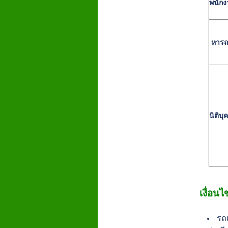
พนักง
หารถ
นิติบ
เงื่อน
รถเ