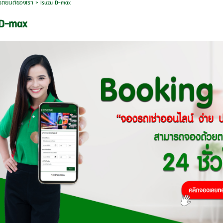
รถยนต์ของเรา
>
Isuzu D-max
 D-max