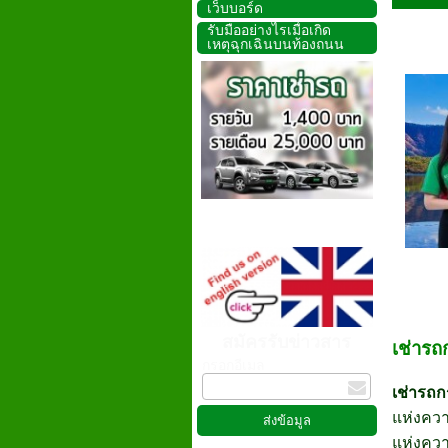
เว็บบอร์ด
รับมืออย่างไรเมื่อเกิด
เหตุฉุกเฉินบนท้องถนน
สมัครรับข่าวสาร
เช่าร
กรอกอีเมล
เช่ารถก
แห่งควา
แห่งควา