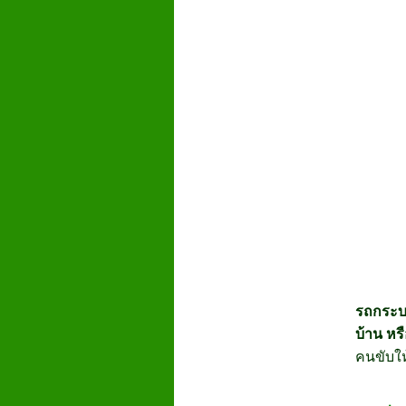
รถกระบ
บ้าน หร
คนขับให