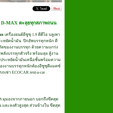
U D-MAX ตะลุยทุกสภาพถนน
ax
เครื่องยนต์อีซูซุ 1.9 ดีดีไอ บลูเพา
หยัดน้ำมัน ปิกอัพบรรทุกหนัก ดี
ำกัดของงานบรรทุก ด้วยความแกร่ง
พ
พลังบรรทุกตัวจริง พร้อมลุย สู้งาน
ประหยัดน้ำมันเหนือชั้น
พร้อมความ
ื่องงานบรรทุกหนักต้อง
อีซูซุดีแมคซ์
 รถเช่า ECOCAR rent-a-car
า
มุมองจากภายนอก บอกถึงขีดสุด
 และลงตัวสูงสุด ส่วนข้างใน ขีดสุด