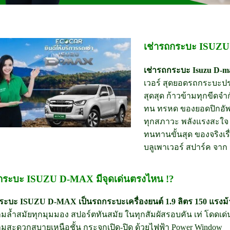
เช่ารถกระบะ ISUZ
เช่ารถกระบะ Isuzu D-m
เวอร์ สุดยอดรถกระบะประ
สุดสุด
ก้าวข้ามทุกขีดจ
ทน ทรหด ของยอดปิกอั
ทุกสภาวะ พลังแรงสะใจ 
ทนทานขั้นสุด
ของจริงเร
บลูเพาเวอร์ สปาร์ค จาก
ถกระบะ ISUZU D-MAX มีจุดเด่นตรงไหน !?
ระบะ ISUZU D-MAX เป็นรถกระบะเครื่องยนต์ 1.9 ลิตร 150 แรงม้
มล้ำสมัยทุกมุมมอง สปอร์ตทันสมัย ในทุกสัมผัสรอบคัน เท่ โดดเด่น
มสะดวกสบายเหนือชั้น กระจกเปิด-ปิด ด้วยไฟฟ้า Power Window