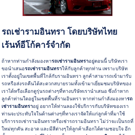
รถเช่ารามอินทรา โดยบริษัทไทย
เร้นท์อีโก้คาร์จำกัด
ถ้าหากท่านกำลังมองหา
รถเช่ารามอินทรา
อยู่ตอนนี้ บริษัทเรา
ขอนำเสนอ
รถเช่ารามอินทรา
ให้กับลูกค้าทุกท่าน เพราะบริษัท
เราตั้งอยู่ในเขตพื้นที่ใกล้กับรามอินทรา ลูกค้าสามารถเข้ามารับ
รถหรือส่งรถคืนได้สะดวกสบายรวมทั้งเข้ามาเยี่ยมชมบริษัทของ
เราได้หรือเลือกดูรุ่นรถต่างๆที่ทางบริษัทเรานำเสนอ ซึ่งถ้าหาก
ลูกค้าท่านใดอยู่ในเขตพื้นที่รามอินทรา หากท่านกำลังมองหา
รถ
เช่ารามอินทรา
อยู่ อยากให้ท่านลองใช้บริการกับบริษัทของเรา
ท่านจะประทับใจในด้านต่างๆที่ทางเราจัดให้แก่ลูกค้าที่มาใช้
บริการรถเช่ารามอินทราหรือเช่ารถรามอินทรา ไม่ว่าจะเป็นรถที่
ใหม่ทุกคัน สะอาด และมีสีต่างๆให้ลูกค้าเลือกได้ตามชอบใจ อีก