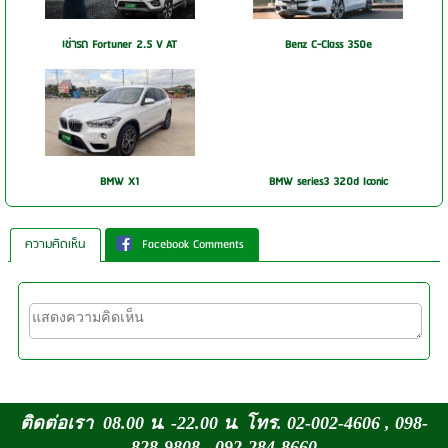
เช่ารถ Fortuner 2.5 V AT
Benz C-Class 350e
BMW X1
BMW series3 320d Iconic
ความคิดเห็น
Facebook Comments
ติดต่อเรา 08.00 น. -22.00 น. โทร. 02-002-4606 , 098-
828-9808 , 092-284-8660