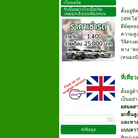
เว็บบอร์ด
รับมืออย่างไรเมื่อเกิด
ตั้งอยู
เหตุฉุกเฉินบนท้องถนน
2498 ไฮ
ดีย์พุทธ
ความสูง
วิจิตรง
ทาง "ตล
(หนองบั
ที่เที่ย
ตั้งอยู
เป็นอย่
สมัครรับข่าวสาร
ผสมผสาน
กรอกอีเมล
ยกพื้นส
และหางห
แบบลา
ศิลปะผส