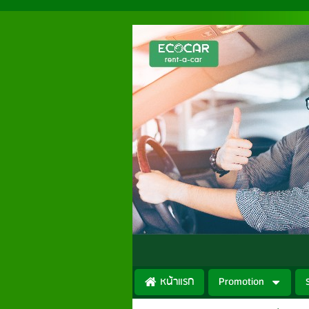
หน้าแรก
Promotion