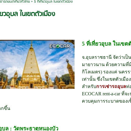
เช่ารถยนต์เที่ยวทั่วไทย
>
5 ที่เที่ยวอุบล ในเขตตัวเมือง
ที่ยวอุบล ในเขตตัวเมือง
5 ที่เที่ยวอุบล ในเขตต
จ.อุบลราชธานี จัดว่าเป
มายาวนาน ด้วยความที่มีพ
กิโลเมตร) รองแค่ นครร
เท่านั้น ซึ่งในเขตตัวเมือ
สำหรับ
การเช่ารถอุบล
ท่
ECOCAR rent-a-car ที่จ
ควบคุมการระบาดของเชื้อ
กขึ้น
ยวอุบล : วัดพระธาตุหนองบัว