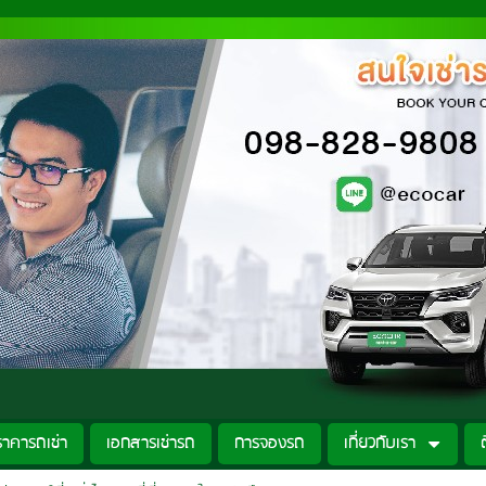
ราคารถเช่า
เอกสารเช่ารถ
การจองรถ
เกี่ยวกับเรา