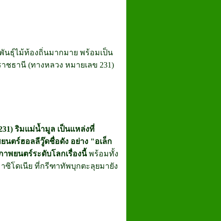
พันธุ์ไม้ท้องถิ่นมากมาย พร้อมเป็น
งอุบลราชธานี (ทางหลวง หมายเลข 231)
1) ริมแม่น้ำมูล เป็นแหล่งที่
นตร์ฮอลลีวู๊ดชื่อดัง อย่าง "อเล็ก
ภาพยนตร์ระดับโลกเรื่องนี้
พร้อมทั้ง
ซิโดเนีย ที่กรีฑาทัพบุกตะลุยมายัง