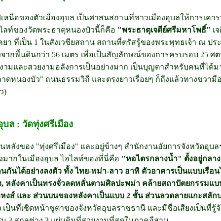
่ทิศเหนือของตัวเมืองอุบล เป็นศาสนสถานที่ชาวเมืองอุบลให้การเคารพ
ไลท์ของวัดพระธาตุหนองบัวนี้ก็คือ
"พระธาตุเจดีย์ศรีมหาโพธิ์"
เจ
คยา ที่เป็น 1 ในสังเวชียสถาน สถานที่ตรัสรู้ของพระพุทธเจ้า ณ ประเท
จากพื้นดินกว่า 56 เมตร เพื่อเป็นสัญลักษณ์ของการครบรอบ 25 ศต
ดงามและสวยงามอลังการเป็นอย่างมาก เป็นบุญตาสำหรับคนที่ได้มา
าดหนองบัว" ถนนธรรมวิถี และตรงยาวเรื่อยๆ ก็ถึงแล้วทางขวามื
ว)
วอุบล : วัดทุ่งศรีเมือง
่ด้านหลังของ "ทุ่งศรีเมือง" และอยู่ข้างๆ สำนักงานอัยการจังหวัดอุ
างมากในเมืองอุบล ไฮไลท์ของที่นี่คือ
"หอไตรกลางน้ำ"
ตั้งอยู่กลา
กันได้อย่างลงตัว ทั้ง ไทย-พม่า-ลาว อาทิ ตัวอาคารเป็นแบบเร
ูง, หลังคาเป็นทรงจั่วลดหลั่นตามศิลปะพม่า คล้ายสถาปัตยกรรมแบบเ
งส์ และ ส่วนบนของหลังคาเป็นแบบ 2 ชั้น ส่วนลวดลายแกะสลักบนห
ว
เป็นที่เชิดหน้าชูตาของจังหวัดอุบลราชธานี และมีชื่อเสียงเป็นที่
ม 3 สกุลช่าง 3 แผ่นดินที่สวยงามที่สุดในภาคอีสาน