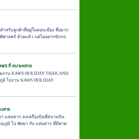
ำหรับลูกค้าที่อยู่ในดอนเมือง ที่อยาก
ติศาสตร์ ด้วยแล้ว แค่ไม่อยากขับรถ
KAWS ที่ สนามหลวง
มิ ชมงาน KAWS:HOLIDAY THAILAND
ณภูมิ ไปงาน KAWS:HOLIDAY
แสมสาร
ยา-แสมสาร ลงเครื่องบินที่สนามบิน
ภูมิ ไป พัทยา กับ แสมสาร ที่มีหาด