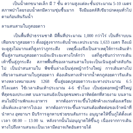
เป็นน้ำตกขนาดเล็ก มี 7 ชั้น ความสูงแต่ละชั้นประมาณ 5-10 เมตร
สภาพป่าโดยรอบน้ำตกมีความชุ่มชื้นมาก จึงมีมอสส์สีเขียวปกคลุมทั่วไป
ตามก้อนหินริมน้ำ
ลานสนสามใบภูสอยดาว
เป็นพื้นที่ป่าธรรมชาติ มีพื้นที่ประมาณ 1,000 กว่าไร่ เป็นที่ราบบน
เทือกเขาภูสอยดาว ตั้งอยู่สูงจากระดับน้ำทะเลประมาณ
1,633 เมตร ถึงแม้
จะดูสูงไม่มากแต่ก็สูงกว่าภูกระดึง เหตุนี้เองจึงเป็นสาเหตุให้การเดินเท้า
ขึ้นสู่ลานสนภูสอยดาวแม้จะมีระยะทางใกล้กว่า แต่ก็สูงชันกว่าการเดิน
เท้าขึ้นสู่ภูกระดึง สภาพพื้นที่ของลานสนสามใบจะเป็นเนินสูงต่ำสลับกัน
ไป เป็นป่าสนสามใบ พืชชั้นล่างเป็นทุ่งหญ้ากว้างใหญ่ การเดินทางไป
เที่ยวลานสนสามใบภูสอยดาว ต้องเดินทางเท้าจากน้ำตกภูสอยดาวริมเส้น
ทางหลวงหมายเลข 1268 ขึ้นสู่ยอดภูสอยดาวระยะทางประมาณ 6.5
กิโลเมตร ใช้เวลาเดินเท้าประมาณ 4-6 ชั่วโมง เป็นทุ่งดอกหญ้าที่ใหญ่
ที่สุดของประเทศ บนลานสนยังเป็นจุดชมพระอาทิตย์ตกที่สวยงาม บนลาน
สนไม่มีบ้านพักและอาหาร หากต้องการจะขึ้นไปพักค้างแรมต้องเตรียม
เต็นท์และอาหารไปเอง หากต้องการจะขึ้นลานสนต้องติดต่อขอเจ้าหน้าที่
นำทาง อุทยานฯ มีบริการลูกหาบช่วยขนสัมภาระ อนุญาตให้ขึ้นภูได้ตั้งแต่
เวลา 08.00 – 13.00 น. หลังจากนั้นไม่อนุญาตให้ขึ้นภู เนื่องจากการเดิน
ทางไปถึงลานสนจะเป็นเวลามืดอาจเกิดอันตรายได้