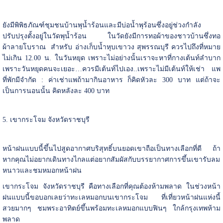
ยังมีพิพิธภัณฑ์ชุมชนบ้านพุน้ำร้อนและมีบ่อน้ำพุร้อนซึ่งอยู่ช่วงกำลัง
ปรับปรุงตั้งอยู่ในวัดพุน้ำร้อน ในวัดยังมีการทอผ้าของชาวบ้านซึ่งทอ
ผ้าลายโบราณ สำหรับ อ่างเก็บน้ำหุบเขาวง สุพรรณบุรี ควรไปถึงที่หมาย
ไม่เกิน 12.00 น. ในวันหยุด เพราะไม่อย่างนั้นเราจะหาที่กางเต้นท์ลำบาก
เพราะวันหยุดคนจะเยอะ…ควรมีเต้นท์ไปเอง..เพราะไม่มีเต้นท์ให้เช่า แพ
ที่พักมีจำกัด : ค่าเช่าแพถ้ามากินอาหาร ก็คิดหัวละ 300 บาท แต่ถ้าจะ
เป็นการนอนนั้น คิดหลังละ 400 บาท
5. เขากระโจม จังหวัดราชบุรี
หน้าฝนแบบนี้ขึ้นไปสูดอากาศบริสุทธิ์บนยอดเขาถือเป็นทางเลือกที่ดี ถ้า
หากคุณไม่อยากเดินทางไกลแต่อยากสัมผัสกับบรรยากาศการขึ้นเขารับลม
หนาวและชมหมอกหน้าฝน
เขากระโจม จังหวัดราชบุรี คือทางเลือกที่คุณต้องห้ามพลาด ในช่วงหน้า
ฝนแบบนี้ขอบอกเลยว่าทะเลหมอกบนเขากระโจม ที่เที่ยวหน้าฝนแห่งนี้
สวยมากๆ ชมพระอาทิตย์ขึ้นพร้อมทะเลหมอกแบบฟินๆ ใกล้กรุงเทพห้าม
พลาด