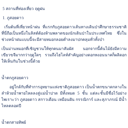
5 สถานที่ท่องเที่ยว ฤดูฝน
1. ภูสอยดาว
เริ่มต้นที่เที่ยวหน้าฝน ที่แรกกับภูสอยดาวเส้นทางเดินป่าศึกษาธรรมชาติ
ที่นี่ถือเป็นหนึ่งในลิสต์ต้องห้ามพลาดของนักเดินป่าในประเทศไทย ซึ่งใน
ช่วงหน้าฝนแบบนี้จะมีสายหมอกลอยต่ำลงมาปกคลุมทั่วทั้งป่า
เป็นม่านหมอกที่เชิญชวนให้ทุกคนมาสัมผัส นอกจากนี้ต้นไม้ยังมีความ
เขียวขจีมากกว่าฤดูใดๆ รวมถึงไฮไลท์สำคัญอย่างดอกหงอนนาคก็ผลิดอก
ให้เห็นกันในช่วงนี้ด้วย
น้ำตกภูสอยดาว
อยู่ใกล้กับที่ทำการอุทยานแห่งชาติภูสอยดาว เป็นน้ำตกขนาดกลางใน
ลำห้วยน้ำพายไหลลงสู่แม่น้ำปาด มีทั้งหมด 5 ชั้น แต่ละชั้นมีชื่อไว้อย่าง
ไพเราะว่า ภูสอยดาว สกาวเดือน เหมือนฝัน กรรณิการ์ และสุภาภรณ์ มีน้ำ
ไหลตลอดปี
น้ำตกสายทิพย์