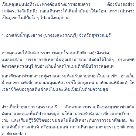
เป็นหลุมเป็นบ่อที่ระยะทางค่อนข้างยาวพอสมควร ต้องขับรถอย่าง
ระมัดระวังกันนิดนึง ก่อนเดินทางให้เติมน้ำมันมาให้พร้อม เพราะเส้นทาง
เป็นภูเขาไม่มีปั้มใดๆ ไปจนถึงหมู่บ้าน
4. อ่างเก็บน้ำหุบเขาวง (ปางอุ๋งสุพรรณบุรี) จังหวัดสุพรรณบุรี
หากคุณเคยได้สัมผัสบรรยากาศสุดโรแมนติกที่ปางอุ๋งจังหวัด
แม่ฮ่องสอน บรรยากาศเหล่านั้นคุณสามารถมาสัมผัสได้ใกล้ๆ กรุงเทพที่
จังหวัดสุพรรณบุรี กับอ่างเก็บน้ำสุดโรแมนติกที่มีบริการล่องแพ
นอนพักผ่อนท่ามกลางหมู่ดาวและรอต้อนรับสายหมอกในยามเช้า อ่างเก็บ
น้ำหุบเขาวงที่เที่ยวหน้าฝนสุดมหัศจรรย์ใกล้กรุงเทพ มาพักผ่อนที่นี่จะทำให้
เวลาชีวิตของคุณเดินช้าลงไปและเต็มเปี่ยมไปด้วยความสุข
อ่างเก็บน้ำหุบเขาวงสุพรรณบุรี เกิดจากความร่วมมือของชุมชนช่วยกัน
พัฒนาและดูแลพื้นที่ป่าของหมู่บ้านให้สามารถรับนักท่องเที่ยวแบบเรียบ
ง่าย และเรียนรู้วิถีชีวิตของชุมชนในพื้นที่เหมาะกับการการมาพักผ่อน จะ
มาแค้มปิ้ง กางเต้นท์ หรือนอนบนแพ สถานที่สวยงามตามธรรมชาติ พาย
คายัค ตกปลา