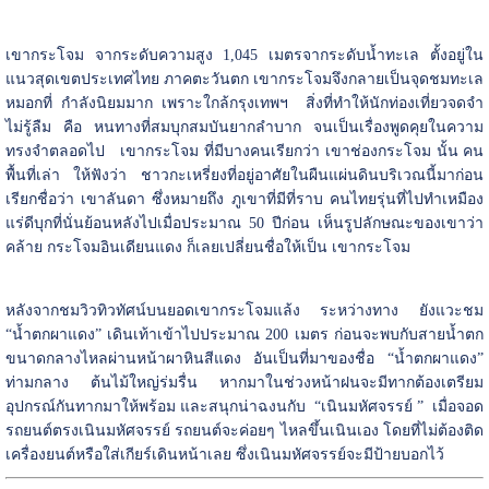
เขากระโจม จากระดับความสูง 1,045 เมตรจากระดับน้ำทะเล ตั้งอยู่ใน
แนวสุดเขตประเทศไทย ภาคตะวันตก เขากระโจมจึงกลายเป็นจุดชมทะเล
หมอกที่ กำลังนิยมมาก เพราะใกล้กรุงเทพฯ สิ่งที่ทำให้นักท่องเที่ยวจดจำ
ไม่รู้ลืม คือ หนทางที่สมบุกสมบันยากลำบาก จนเป็นเรื่องพูดคุยในความ
ทรงจำตลอดไป เขากระโจม ที่มีบางคนเรียกว่า เขาช่องกระโจม นั้น คน
พื้นที่เล่า ให้ฟังว่า ชาวกะเหรี่ยงที่อยู่อาศัยในผืนแผ่นดินบริเวณนี้มาก่อน
เรียกชื่อว่า เขาลันดา ซึ่งหมายถึง ภูเขาที่มีที่ราบ คนไทยรุ่นที่ไปทำเหมือง
แร่ดีบุกที่นั่นย้อนหลังไปเมื่อประมาณ 50 ปีก่อน เห็นรูปลักษณะของเขาว่า
คล้าย กระโจมอินเดียนแดง ก็เลยเปลี่ยนชื่อให้เป็น เขากระโจม
หลังจากชมวิวทิวทัศน์บนยอดเขากระโจมแล้ง ระหว่างทาง ยังแวะชม
“น้ำตกผาแดง” เดินเท้าเข้าไปประมาณ 200 เมตร ก่อนจะพบกับสายน้ำตก
ขนาดกลางไหลผ่านหน้าผาหินสีแดง อันเป็นที่มาของชื่อ “น้ำตกผาแดง”
ท่ามกลาง ต้นไม้ใหญ่ร่มรื่น หากมาในช่วงหน้าฝนจะมีทากต้องเตรียม
อุปกรณ์กันทากมาให้พร้อม และสนุกน่าฉงนกับ “เนินมหัศจรรย์ ” เมื่อจอด
รถยนต์ตรงเนินมหัศจรรย์ รถยนต์จะค่อยๆ ไหลขึ้นเนินเอง โดยที่ไม่ต้องติด
เครื่องยนต์หรือใส่เกียร์เดินหน้าเลย ซึ่งเนินมหัศจรรย์จะมีป้ายบอกไว้