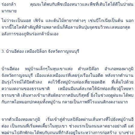
ร่องกล้า คุณจะได้พบกับพืชเมืองหนาวและพืชที่เติบโตได้ดีในป่าฝน
มากมาย
ไม่ว่าจะเป็นมอส เฟิร์น และต้นไม้หายากต่างๆ เช่นบีโกเนียเป็นต้น นอก
จากนี้ไฮไลท์สำคัญที่ห้ามพลาดนั่นก็คือลานหินปุ่มจุดชมวิวทะเลหมอกสุด
อลังการของภูหินร่องกล้านั่นเอง
3. บ้านอีต่อง เหมืองปิล็อก จังหวัดกาญจนบุรี
บ้านอีต่อง หมู่บ้านเล็กๆในหุบเขาแห่ง ตำบลปิล๊อก อำเภอทองผาภูมิ
จังหวัดกาญจนบุรี เมืองแห่งเหมืองแร่ที่เคยรุ่งเรืองในอดีต หลังจากตำนาน
อันรุ่งโรจน์ได้ปิดตัวลง คงไว้ซึ่งหมู่บ้านท่องเที่ยวยอดฮิต ที่เต็มไปด้วย
ความงดงามของธรรมชาติ เหมือนมีมนต์สะกดให้นักท่องเที่ยวผู้โหยหา
ธรรมชาติ เดินทางเข้ามาสัมผัสอากาศอันบริสุทธิ์ ยิ่งในช่วงฤดูฝนจะได้พบ
กับภาพไอหมอกปกคลุมทั้งหมู่บ้าน กลายเป็นภาพที่โรแมนติกงดงามมาก
จากตัวเมืองทองผาภูมิ เริ่มเข้าสู่ตำบลปิล๊อคผ่านเส้นทางที่ไปยังหมู่บ้านอี
ต่อง เป็นถนนที่เริ่มคดเคี้ยวในหุบเขา ช่วงแรกเป็นถนนลาดยางอย่างดี แต่
พอผ่านไปสักพักจะได้พบกับถนนที่กำลังอยู่ในระหว่างการก่อสร้าง บางช่วง