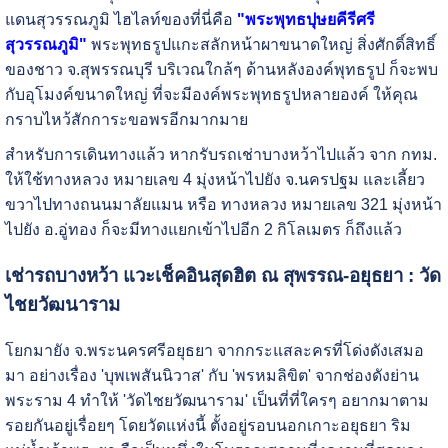
แดนสุวรรณภูมิ ไฮไลท์ของที่นี่คือ
"พระพุทธปุษยคีรีศรี
สุวรรณภูมิ"
พระพุทธรูปแกะสลักหน้าผาขนาดใหญ่ สิ่งศักดิ์สิทธิ์
ของชาว จ.สุพรรณบุรี บริเวณใกล้ๆ ด้านหลังองค์พุทธรูป ก็จะพบ
กับอุโมงค์ขนาดใหญ่ ที่จะมีองค์พระพุทธรูปหลายองค์ ให้คุณ
กราบไหว้สักการะขอพรอีกมากมาย
สำหรับการเดินทางแล้ว หากรับรถเช่าบางหว้าไปแล้ว จาก กทม.
ให้ใช้ทางหลวง หมายเลข 4 มุ่งหน้าไปยัง จ.นครปฐม และเลี้ยว
ขวาไปทางถนนมาลัยแมน หรือ ทางหลวง หมายเลข 321 มุ่งหน้า
ไปยัง อ.อู่ทอง ก็จะมีทางแยกเข้าไปอีก 2 กิโลเมตร ก็ถึงแล้ว
เช่ารถบางหว้า แวะเช็คอินสุดฮิต ณ สุพรรณ-อยุธยา : วัด
ไชยวัฒนาราม
โยกมายัง จ.พระนครศรีอยุธยา จากกระแสละครที่โด่งดังเสมอ
มา อย่างเรื่อง 'บุพเพสันนิวาส' กับ 'พรหมลิขิต' จากช่องดังย่าน
พระราม 4 ทำให้ 'วัดไชยวัฒนาราม' เป็นที่ที่ใครๆ อยากมาตาม
รอยกันอยู่เรื่อยๆ โดยวัดแห่งนี้ ตั้งอยู่รอบนอกเกาะอยุธยา ริม