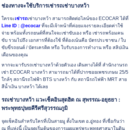
ช่องทางจะใช้บริการเช่ารถเช่าบางหว้า
ใครจะ
เช่ารถ
เช่าบางหว้า สามารถติดต่อไลน์ของ ECOCAR ได้ที่
Line ID : @ecocar
ที่จะมีเจ้าหน้าที่ค่อยแจงรายละเอียดค่าใช้
จ่าย พร้อมทั้งรถยนต์ที่สนใจจะเช่าขับเอง หรือ เช่ารถพร้อมคน
ขับ รวมไปถึง เอกสารที่ต้องใช้ ที่ต้องเน้นคือ บัตรประชาชน / ใบ
ขับขี่รถยนต์ / บัตรเครดิต หรือ ใบรับรองการทำงาน หรือ สลิปเงิน
เดือนของคุณ
หากจะมารับรถเช่าบางหว้าด้วยตัวเอง เดินทางได้ที่ สำนักงานรถ
เช่า ECOCAR บางหว้า สามารถมาได้ที่ปากซอยเพชรเกษม 25/5
ใกล้ๆ สถานีรถไฟฟ้า BTS บางหว้า กับ สถานีรถไฟฟ้า MRT สาย
สีน้ำเงิน บางหว้า ได้เลย
รถเช่าบางหว้า แวะเช็คอินสุดฮิต ณ สุพรรณ-อยุธยา :
พระพุทธปุษยคีรีศรีสุวรรณภูมิ
จุดเช็คอินสำหรับใครที่เป็นสายมู ตั้งในเขต อ.อู่ทอง ที่เชื่อกันว่า
ณ ที่แห่งนี้ เป็นจุดเริ่มต้นของการเผยแพร่พระพุทธศาสนาในดิน