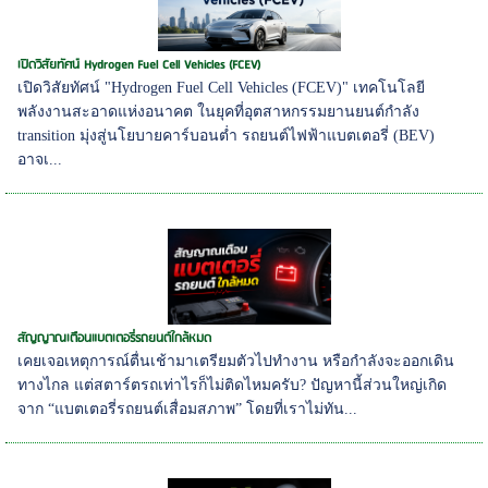
เปิดวิสัยทัศน์ Hydrogen Fuel Cell Vehicles (FCEV)
เปิดวิสัยทัศน์ "Hydrogen Fuel Cell Vehicles (FCEV)" เทคโนโลยี
พลังงานสะอาดแห่งอนาคต ในยุคที่อุตสาหกรรมยานยนต์กำลัง
transition มุ่งสู่นโยบายคาร์บอนต่ำ รถยนต์ไฟฟ้าแบตเตอรี่ (BEV)
อาจเ...
สัญญาณเตือนแบตเตอรี่รถยนต์ใกล้หมด
เคยเจอเหตุการณ์ตื่นเช้ามาเตรียมตัวไปทำงาน หรือกำลังจะออกเดิน
ทางไกล แต่สตาร์ตรถเท่าไรก็ไม่ติดไหมครับ? ปัญหานี้ส่วนใหญ่เกิด
จาก “แบตเตอรี่รถยนต์เสื่อมสภาพ” โดยที่เราไม่ทัน...