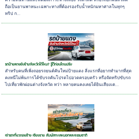
ถือเป็นยานพาหนะเฉพาะทางที่ต้องรองรับน้ำหนักมหาศาลในทุกๆ
ทริป ก...
รถป้ายแดงขับข้ามจังหวัดได้ไหม? รู้ไว้ก่อนโดนปรับ
สำหรับคนที่เพิ่งถอยรถยนต์คันใหม่ป้ายแดง สิ่งแรกที่อยากทำมากที่สุด
คงหนีไม่พ้นการได้ขับรถคันโปรดไปอวดครอบครัว หรือจัดทริปขับรถ
ไปเที่ยวพักผ่อนต่างจังหวัด ทว่า หลายคนคงเคยได้ยินเสียงเต...
เช่ารถเที่ยวดอยช้าง เชียงราย สัมผัสทะเลหมอกและธรรมชาติ