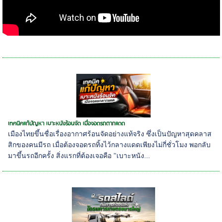
เทคนิคแก้ปัญหา เบาะหนังร้อนจัด เมื่อจอดรถตากแดด
เมืองไทยขึ้นชื่อเรื่องอากาศร้อนจัดอย่างแท้จริง ซึ่งเป็นปัญหาสุดคลาส
สิกของคนมีรถ เมื่อต้องจอดรถทิ้งไว้กลางแดดเพียงไม่กี่ชั่วโมง พอกลับ
มาขึ้นรถอีกครั้ง สิ่งแรกที่ต้องเจอคือ "เบาะหนัง...