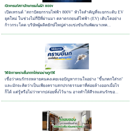
เปิดเทรนด์สถาปัตยกรรมไฟฟ้า 800V
เปิดเทรนด์ "สถาปัตยกรรมไฟฟ้า 800V" หัวใจสำคัญที่จะยกระดับ EV
ยุคใหม่ ในช่วงไม่กี่ปีที่ผ่านมา ตลาดรถยนต์ไฟฟ้า (EV) เติบโตอย่าง
ก้าวกระโดด บริษัทผู้ผลิตยักษ์ใหญ่ต่างแข่งขันกันพัฒนาเทค...
วิธีจัดการคราบขี้นกตกใส่รถอย่างถูกวิธี
เชื่อว่าคนรักรถหลายคนคงเคยเจอปัญหากวนใจอย่าง "ขี้นกตกใส่รถ"
และมักจะคิดว่าเป็นเพียงคราบสกปรกธรรมดาที่ค่อยล้างออกเมื่อไร
ก็ได้ แต่รู้หรือไม่ว่าหากปล่อยทิ้งไว้นาน อาจทำให้สีรถแสนรักขอ...