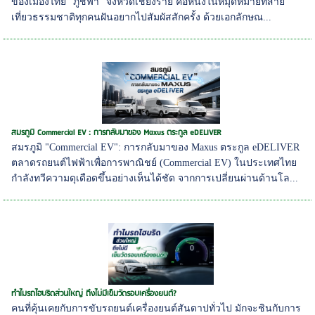
ของเมืองไทย "ภูชี้ฟ้า" จังหวัดเชียงราย คือหนึ่งในหมุดหมายที่สาย
เที่ยวธรรมชาติทุกคนฝันอยากไปสัมผัสสักครั้ง ด้วยเอกลักษณ...
สมรภูมิ Commercial EV : การกลับมาของ Maxus ตระกูล eDELIVER
สมรภูมิ "Commercial EV": การกลับมาของ Maxus ตระกูล eDELIVER
ตลาดรถยนต์ไฟฟ้าเพื่อการพาณิชย์ (Commercial EV) ในประเทศไทย
กำลังทวีความดุเดือดขึ้นอย่างเห็นได้ชัด จากการเปลี่ยนผ่านด้านโล...
ทำไมรถไฮบริดส่วนใหญ่ ถึงไม่มีเข็มวัดรอบเครื่องยนต์?
คนที่คุ้นเคยกับการขับรถยนต์เครื่องยนต์สันดาปทั่วไป มักจะชินกับการ