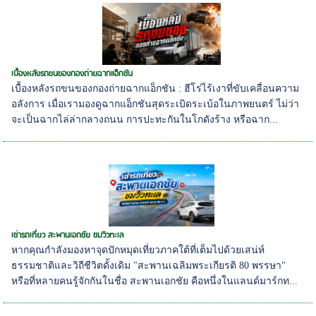
เบื้องหลังรถขนของกองถ่ายฉากแอ็กชัน
เบื้องหลังรถขนของกองถ่ายฉากแอ็กชัน : ฮีโร่ไร้เงาที่ขับเคลื่อนความ
อลังการ เมื่อเรามองดูฉากแอ็กชันสุดระเบิดระเบ้อในภาพยนตร์ ไม่ว่า
จะเป็นฉากไล่ล่ากลางถนน การปะทะกันในโกดังร้าง หรือฉาก...
เช่ารถเที่ยว สะพานเอกชัย ชมวิวทะเล
หากคุณกำลังมองหาจุดปักหมุดเที่ยวภาคใต้ที่เต็มไปด้วยเสน่ห์
ธรรมชาติและวิถีชีวิตดั้งเดิม "สะพานเฉลิมพระเกียรติ 80 พรรษา"
หรือที่หลายคนรู้จักกันในชื่อ สะพานเอกชัย คือหนึ่งในแลนด์มาร์กท...