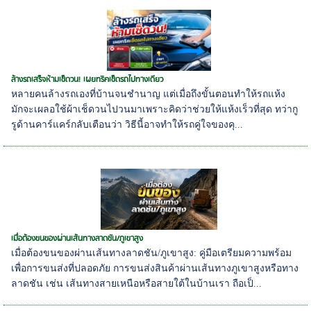
ล้างรถเสร็จห้ามเช็ดวน! เผยทริคเช็ดรถไปทางเดียว
หลายคนล้างรถเองที่บ้านจนชำนาญ แต่เมื่อถึงขั้นตอนทำให้รถแห้ง
มักจะเผลอใช้ผ้าเช็ดวนไปวนมาเพราะคิดว่าช่วยให้แห้งเร็วที่สุด ทว่ากู
รูด้านคาร์แคร์กลับเตือนว่า วิธีนี้อาจทำให้รถคู่ใจของคุ...
เมื่อต้องขนของผ่านเส้นทางลาดชัน/ภูเขาสูง
เมื่อต้องขนของผ่านเส้นทางลาดชัน/ภูเขาสูง: คู่มือเตรียมความพร้อม
เพื่อการขนส่งที่ปลอดภัย การขนส่งสินค้าผ่านเส้นทางภูเขาสูงหรือทาง
ลาดชัน เช่น เส้นทางสายเหนือหรือสายใต้ในบ้านเรา ถือเป็...