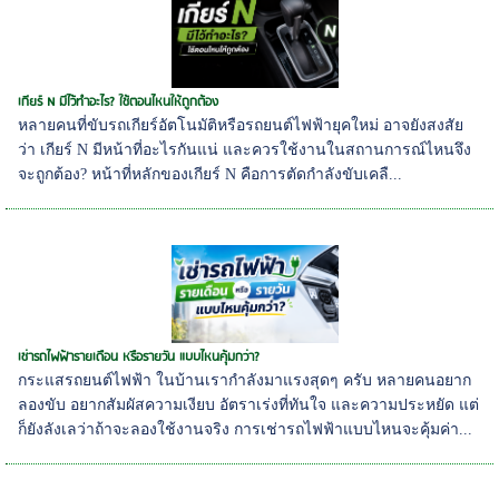
เกียร์ N มีไว้ทำอะไร? ใช้ตอนไหนให้ถูกต้อง
หลายคนที่ขับรถเกียร์อัตโนมัติหรือรถยนต์ไฟฟ้ายุคใหม่ อาจยังสงสัย
ว่า เกียร์ N มีหน้าที่อะไรกันแน่ และควรใช้งานในสถานการณ์ไหนจึง
จะถูกต้อง? หน้าที่หลักของเกียร์ N คือการตัดกำลังขับเคลื...
เช่ารถไฟฟ้ารายเดือน หรือรายวัน แบบไหนคุ้มกว่า?
กระแสรถยนต์ไฟฟ้า ในบ้านเรากำลังมาแรงสุดๆ ครับ หลายคนอยาก
ลองขับ อยากสัมผัสความเงียบ อัตราเร่งที่ทันใจ และความประหยัด แต่
ก็ยังลังเลว่าถ้าจะลองใช้งานจริง การเช่ารถไฟฟ้าแบบไหนจะคุ้มค่า...