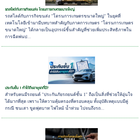
รถสไลด์กับภารกิจขนส่ง โดรนการเกษตรขนาดใหญ่
รถสไลด์กับภารกิจขนส่ง "โดรนการเกษตรขนาดใหญ่" ในยุคที่
เทคโนโลยีเข้ามามีบทบาทสำคัญกับภาคการเกษตร "โดรนการเกษตร
ขนาดใหญ่" ได้กลายเป็นอุปกรณ์ชิ้นสำคัญที่ช่วยเพิ่มประสิทธิภาพใน
การฉีดพ่นป...
ประกันชั้น 1 ทำได้ถึงอายุรถกี่ปี?
สำหรับคนมีรถยนต์ "ประกันภัยรถยนต์ชั้น 1" ถือเป็นสิ่งที่ช่วยให้อุ่นใจ
ได้มากที่สุด เพราะให้ความคุ้มครองที่ครอบคลุม ทั้งอุบัติเหตุแบบมีคู่
กรณี ชนเสา ขูดฟุตบาท ไฟไหม้ น้ำท่วม ไปจนถึงรถ...