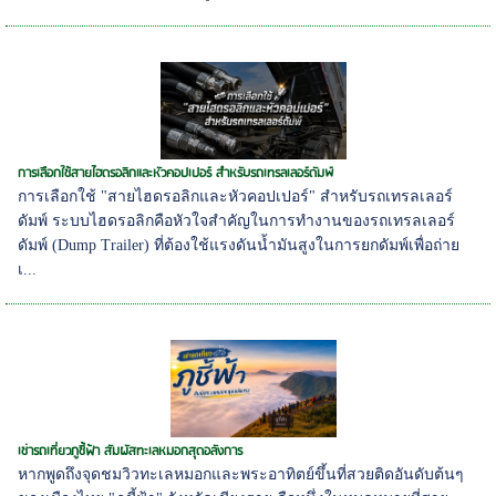
การเลือกใช้สายไฮดรอลิกและหัวคอปเปอร์ สำหรับรถเทรลเลอร์ดัมพ์
การเลือกใช้ "สายไฮดรอลิกและหัวคอปเปอร์" สำหรับรถเทรลเลอร์
ดัมพ์ ระบบไฮดรอลิกคือหัวใจสำคัญในการทำงานของรถเทรลเลอร์
ดัมพ์ (Dump Trailer) ที่ต้องใช้แรงดันน้ำมันสูงในการยกดัมพ์เพื่อถ่าย
เ...
เช่ารถเที่ยวภูชี้ฟ้า สัมผัสทะเลหมอกสุดอลังการ
หากพูดถึงจุดชมวิวทะเลหมอกและพระอาทิตย์ขึ้นที่สวยติดอันดับต้นๆ