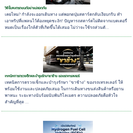
วิธีจั๊มแบตรถยนต์อย่างปลอดภัย
เคยไหม? กำลังจะออกเดินทาง แต่พอกดปุ่มสตาร์ตกลับเงียบกริบ ทำ
เอาทริปที่แพลนไว้ต้องหยุดชะงัก! ปัญหารถสตาร์ตไม่ติดจากแบตเตอรี่
หมดเป็นเรื่องใกล้ตัวที่เกิดขึ้นได้เสมอ ไม่ว่าจะใช้รถส่วนตั...
เทคนิคการตรวจเช็กและบำรุงรักษาขาช้าง ของรถเทรลเลอร์
เทคนิคการตรวจเช็กและบำรุงรักษา "ขาช้าง" ของรถเทรลเลอร์ ให้
พร้อมใช้งานและปลอดภัยเสมอ ในการเดินทางขนส่งสินค้าหรือยาน
พาหนะ ระยะทางนับร้อยนับพันกิโลเมตร ความปลอดภัยคือหัวใจ
สำคัญที่สุด ...