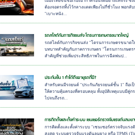
เมืองไทยขึ้นชื่อเรื่องอากาศร้อนจัดอย่างแท้จริง ซ
ต้องจอดรถทิ้งไว้กลางแดดเพียงไม่กี่ชั่วโมง พอกลับมา
"เบาะหนัง...
รถสไลด์กับภารกิจขนส่ง โดรนการเกษตรขนาดใหญ่
รถสไลด์กับภารกิจขนส่ง "โดรนการเกษตรขนาดใหญ่
บทบาทสำคัญกับภาคการเกษตร "โดรนการเกษตรขนา
สำคัญที่ช่วยเพิ่มประสิทธิภาพในการฉีดพ่นป...
ประกันชั้น 1 ทำได้ถึงอายุรถกี่ปี?
สำหรับคนมีรถยนต์ "ประกันภัยรถยนต์ชั้น 1" ถือเป็นส
ให้ความคุ้มครองที่ครอบคลุม ทั้งอุบัติเหตุแบบมีคู
ไปจนถึงรถ...
การติดตั้งและตั้งค่าระบบ เซนเซอร์ตรวจจับแรงดันลมยา
การติดตั้งและตั้งค่าระบบ "เซนเซอร์ตรวจจับแรง
สูงสุด ระบบตรวจจับแรงดันลมยาง หรือ TPMS (Tire 