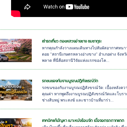
เช่ารถเที่ยว ดอยหลวงอ่างขาง ชมซากุระ
หากคุณกำลังวางแผนเดินทางไปสัมผัสอากาศหน
ดอย "สถานีเกษตรหลวงอ่างขาง" อำเภอฝาง จังหวัดเช
พลาด ที่นี่คือสถานีวิจัยแห่งแรกของโค...
รถขนของกับงานบูรณปฏิสังขรณ์วัด
รถขนของกับงานบูรณปฏิสังขรณ์วัด: เบื้องหลัง
คุณค่า หากพูดถึงงานบูรณปฏิสังขรณ์วัดและโบ
ช่างสิบหมู่ พระสงฆ์ และชาวบ้านที่มาร่ว...
เทคนิคแก้ปัญหา เบาะหนังร้อนจัด เมื่อจอดรถตากแดด