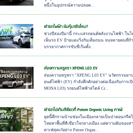
หนึ่งในอุปกรณ์ความปลอด...
เช่ารถไฟฟ้า ขับคุ้มจริงไหม?
ช่วงปีสองปีมานี้ กระแสรถยนต์พลังงานไฟฟ้า ในไ
เห็นรถ EV ป้ายแดงวิ่งกันเต็มถนน จนหลายคนที่ก
บรรยากาศการขับขี่เริ่มตั้ง...
ส่องความหรูหรา XPENG L03 EV
ส่องความหรูหรา "XPENG L03 EV" นวัตกรรมยานย
ยนต์ไฟฟ้า (EV) กำลังคึกคักอย่างต่อเนื่องกับกา
MONA L03) รถยนต์ไฟฟ้าสไตล์ Cr...
เช่ารถไปเติมสีเขียวที่ Patom Organic Living คาเฟ่
ยุคนี้ตึกรามบ้านช่องในเมืองกลายเป็นป่าคอนกร
โหยหาพื้นที่สีเขียวใจกลางเมือง แต่ความฝันของสาย
คาเฟ่สุดเก๋อย่าง Patom Organ...