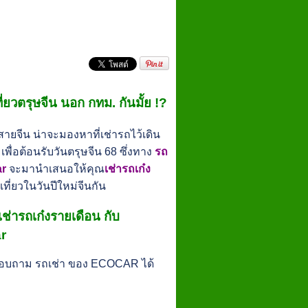
ี่ยวตรุษจีน นอก กทม. กันมั้ย !?
อสายจีน น่าจะมองหาที่เช่ารถไว้เดิน
พื่อต้อนรับวันตรุษจีน 68 ซึ่งทาง
รถ
ar
จะมานำเสนอให้คุณ
เช่ารถเก๋ง
ที่ยวในวันปีใหม่จีนกัน
ช่ารถเก๋งรายเดือน กับ
r
สอบถาม รถเช่า ของ ECOCAR ได้