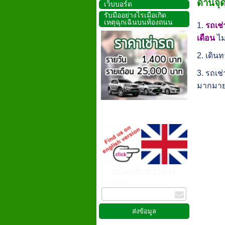
ด้านจุด
เว็บบอร์ด
รับมืออย่างไรเมื่อเกิด
เหตุฉุกเฉินบนท้องถนน
1.
รถเช
เดือน
ไม
2. เดิน
3. รถเช
มากมาย
สมัครรับข่าวสาร
กรอกอีเมล