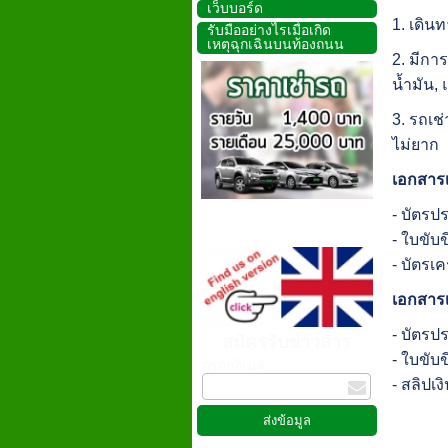
เว็บบอร์ด
1. เดิน
รับมืออย่างไรเมื่อเกิด
เหตุฉุกเฉินบนท้องถนน
2. มีกา
น้ำมัน,
3. รถเช่
ไม่ยาก
เอกสารเช
- บัตร
- ใบขับข
- บัตรเค
เอกสารเช
- บัตร
สมัครรับข่าวสาร
- ใบขับข
กรอกอีเมล
- สลิปเง