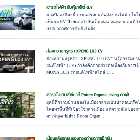
เช่ารถไฟฟ้า ขับคุ้มจริงไหม?
ช่วงปีสองปีมานี้ กระแสรถยนต์พลังงานไฟฟ้า ในไ
เห็นรถ EV ป้ายแดงวิ่งกันเต็มถนน จนหลายคนที่ก
บรรยากาศการขับขี่เริ่มตั้ง...
ส่องความหรูหรา XPENG L03 EV
ส่องความหรูหรา "XPENG L03 EV" นวัตกรรมยานย
ยนต์ไฟฟ้า (EV) กำลังคึกคักอย่างต่อเนื่องกับกา
MONA L03) รถยนต์ไฟฟ้าสไตล์ Cr...
เช่ารถไปเติมสีเขียวที่ Patom Organic Living คาเฟ่
ยุคนี้ตึกรามบ้านช่องในเมืองกลายเป็นป่าคอนกร
โหยหาพื้นที่สีเขียวใจกลางเมือง แต่ความฝันของสาย
คาเฟ่สุดเก๋อย่าง Patom Organ...
เบื้องหลังรถขนของกองถ่ายฉากแอ็กชัน