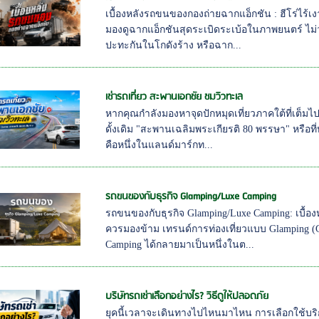
เบื้องหลังรถขนของกองถ่ายฉากแอ็กชัน : ฮีโร่ไร้เงา
มองดูฉากแอ็กชันสุดระเบิดระเบ้อในภาพยนตร์ ไม
ปะทะกันในโกดังร้าง หรือฉาก...
เช่ารถเที่ยว สะพานเอกชัย ชมวิวทะเล
หากคุณกำลังมองหาจุดปักหมุดเที่ยวภาคใต้ที่เต็มไป
ดั้งเดิม "สะพานเฉลิมพระเกียรติ 80 พรรษา" หรือที
คือหนึ่งในแลนด์มาร์กท...
รถขนของกับธุรกิจ Glamping/Luxe Camping
รถขนของกับธุรกิจ Glamping/Luxe Camping: เบื้อ
ควรมองข้าม เทรนด์การท่องเที่ยวแบบ Glamping (G
Camping ได้กลายมาเป็นหนึ่งในต...
บริษัทรถเช่าเลือกอย่างไร? วิธีดูให้ปลอดภัย
ยุคนี้เวลาจะเดินทางไปไหนมาไหน การเลือกใช้บริ