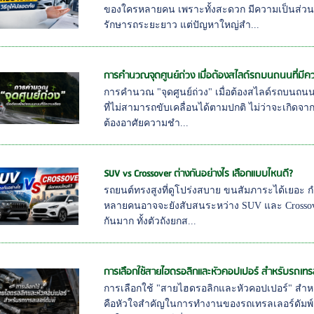
ของใครหลายคน เพราะทั้งสะดวก มีความเป็นส่วนตั
รักษารถระยะยาว แต่ปัญหาใหญ่สำ...
การคำนวณจุดศูนย์ถ่วง เมื่อต้องสไลด์รถบนถนนที่มีค
การคำนวณ "จุดศูนย์ถ่วง" เมื่อต้องสไลด์รถบนถนนท
ที่ไม่สามารถขับเคลื่อนได้ตามปกติ ไม่ว่าจะเกิดจาก
ต้องอาศัยความชำ...
SUV vs Crossover ต่างกันอย่างไร เลือกแบบไหนดี?
รถยนต์ทรงสูงที่ดูโปร่งสบาย ขนสัมภาระได้เยอะ กำล
หลายคนอาจจะยังสับสนระหว่าง SUV และ Crossover
กันมาก ทั้งตัวถังยกส...
การเลือกใช้สายไฮดรอลิกและหัวคอปเปอร์ สำหรับรถเทรล
การเลือกใช้ "สายไฮดรอลิกและหัวคอปเปอร์" สำห
คือหัวใจสำคัญในการทำงานของรถเทรลเลอร์ดัมพ์ (D