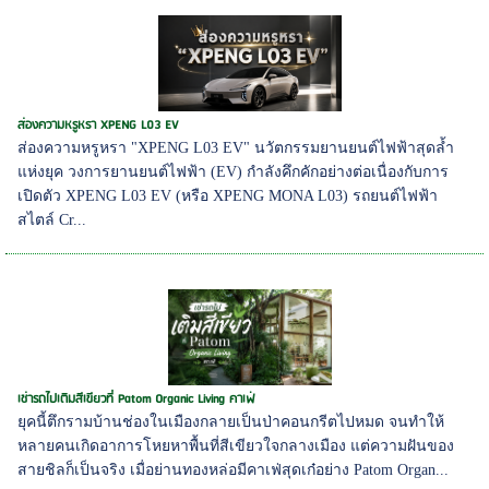
ส่องความหรูหรา XPENG L03 EV
ส่องความหรูหรา "XPENG L03 EV" นวัตกรรมยานยนต์ไฟฟ้าสุดล้ำ
แห่งยุค วงการยานยนต์ไฟฟ้า (EV) กำลังคึกคักอย่างต่อเนื่องกับการ
เปิดตัว XPENG L03 EV (หรือ XPENG MONA L03) รถยนต์ไฟฟ้า
สไตล์ Cr...
เช่ารถไปเติมสีเขียวที่ Patom Organic Living คาเฟ่
ยุคนี้ตึกรามบ้านช่องในเมืองกลายเป็นป่าคอนกรีตไปหมด จนทำให้
หลายคนเกิดอาการโหยหาพื้นที่สีเขียวใจกลางเมือง แต่ความฝันของ
สายชิลก็เป็นจริง เมื่อย่านทองหล่อมีคาเฟ่สุดเก๋อย่าง Patom Organ...