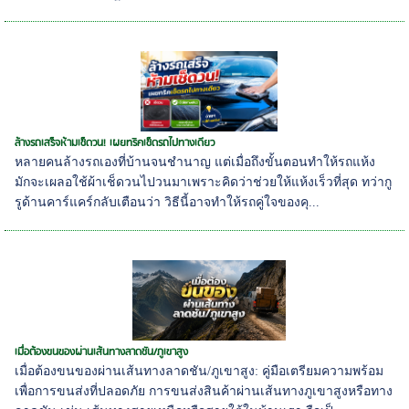
ล้างรถเสร็จห้ามเช็ดวน! เผยทริคเช็ดรถไปทางเดียว
หลายคนล้างรถเองที่บ้านจนชำนาญ แต่เมื่อถึงขั้นตอนทำให้รถแห้ง
มักจะเผลอใช้ผ้าเช็ดวนไปวนมาเพราะคิดว่าช่วยให้แห้งเร็วที่สุด ทว่ากู
รูด้านคาร์แคร์กลับเตือนว่า วิธีนี้อาจทำให้รถคู่ใจของคุ...
เมื่อต้องขนของผ่านเส้นทางลาดชัน/ภูเขาสูง
เมื่อต้องขนของผ่านเส้นทางลาดชัน/ภูเขาสูง: คู่มือเตรียมความพร้อม
เพื่อการขนส่งที่ปลอดภัย การขนส่งสินค้าผ่านเส้นทางภูเขาสูงหรือทาง