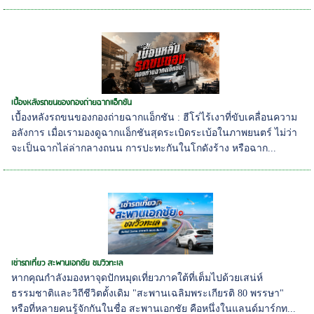
เบื้องหลังรถขนของกองถ่ายฉากแอ็กชัน
เบื้องหลังรถขนของกองถ่ายฉากแอ็กชัน : ฮีโร่ไร้เงาที่ขับเคลื่อนความ
อลังการ เมื่อเรามองดูฉากแอ็กชันสุดระเบิดระเบ้อในภาพยนตร์ ไม่ว่า
จะเป็นฉากไล่ล่ากลางถนน การปะทะกันในโกดังร้าง หรือฉาก...
เช่ารถเที่ยว สะพานเอกชัย ชมวิวทะเล
หากคุณกำลังมองหาจุดปักหมุดเที่ยวภาคใต้ที่เต็มไปด้วยเสน่ห์
ธรรมชาติและวิถีชีวิตดั้งเดิม "สะพานเฉลิมพระเกียรติ 80 พรรษา"
หรือที่หลายคนรู้จักกันในชื่อ สะพานเอกชัย คือหนึ่งในแลนด์มาร์กท...