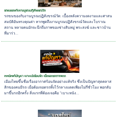
รถขนของกับงานบูรณปฏิสังขรณ์วัด
รถขนของกับงานบูรณปฏิสังขรณ์วัด: เบื้องหลังความงดงามและศาสน
สมบัติอันทรงคุณค่า หากพูดถึงงานบูรณปฏิสังขรณ์วัดและโบราณ
สถาน หลายคนมักจะนึกถึงภาพของช่างสิบหมู่ พระสงฆ์ และชาวบ้าน
ที่มาร่ว...
เทคนิคแก้ปัญหา เบาะหนังร้อนจัด เมื่อจอดรถตากแดด
เมืองไทยขึ้นชื่อเรื่องอากาศร้อนจัดอย่างแท้จริง ซึ่งเป็นปัญหาสุดคลาส
สิกของคนมีรถ เมื่อต้องจอดรถทิ้งไว้กลางแดดเพียงไม่กี่ชั่วโมง พอกลับ
มาขึ้นรถอีกครั้ง สิ่งแรกที่ต้องเจอคือ "เบาะหนัง...