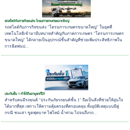
รถสไลด์กับภารกิจขนส่ง โดรนการเกษตรขนาดใหญ่
รถสไลด์กับภารกิจขนส่ง "โดรนการเกษตรขนาดใหญ่" ในยุคที่
เทคโนโลยีเข้ามามีบทบาทสำคัญกับภาคการเกษตร "โดรนการเกษตร
ขนาดใหญ่" ได้กลายเป็นอุปกรณ์ชิ้นสำคัญที่ช่วยเพิ่มประสิทธิภาพใน
การฉีดพ่นป...
ประกันชั้น 1 ทำได้ถึงอายุรถกี่ปี?
สำหรับคนมีรถยนต์ "ประกันภัยรถยนต์ชั้น 1" ถือเป็นสิ่งที่ช่วยให้อุ่นใจ
ได้มากที่สุด เพราะให้ความคุ้มครองที่ครอบคลุม ทั้งอุบัติเหตุแบบมีคู่
กรณี ชนเสา ขูดฟุตบาท ไฟไหม้ น้ำท่วม ไปจนถึงรถ...