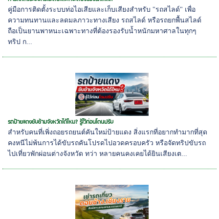
คู่มือการติดตั้งระบบท่อไอเสียและเก็บเสียงสำหรับ "รถสไลด์" เพื่อ
ความทนทานและลดมลภาวะทางเสียง รถสไลด์ หรือรถยกพื้นสไลด์
ถือเป็นยานพาหนะเฉพาะทางที่ต้องรองรับน้ำหนักมหาศาลในทุกๆ
ทริป ก...
รถป้ายแดงขับข้ามจังหวัดได้ไหม? รู้ไว้ก่อนโดนปรับ
สำหรับคนที่เพิ่งถอยรถยนต์คันใหม่ป้ายแดง สิ่งแรกที่อยากทำมากที่สุด
คงหนีไม่พ้นการได้ขับรถคันโปรดไปอวดครอบครัว หรือจัดทริปขับรถ
ไปเที่ยวพักผ่อนต่างจังหวัด ทว่า หลายคนคงเคยได้ยินเสียงเต...