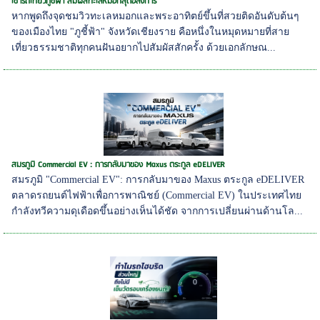
เช่ารถเที่ยวภูชี้ฟ้า สัมผัสทะเลหมอกสุดอลังการ
หากพูดถึงจุดชมวิวทะเลหมอกและพระอาทิตย์ขึ้นที่สวยติดอันดับต้นๆ
ของเมืองไทย "ภูชี้ฟ้า" จังหวัดเชียงราย คือหนึ่งในหมุดหมายที่สาย
เที่ยวธรรมชาติทุกคนฝันอยากไปสัมผัสสักครั้ง ด้วยเอกลักษณ...
สมรภูมิ Commercial EV : การกลับมาของ Maxus ตระกูล eDELIVER
สมรภูมิ "Commercial EV": การกลับมาของ Maxus ตระกูล eDELIVER
ตลาดรถยนต์ไฟฟ้าเพื่อการพาณิชย์ (Commercial EV) ในประเทศไทย
กำลังทวีความดุเดือดขึ้นอย่างเห็นได้ชัด จากการเปลี่ยนผ่านด้านโล...