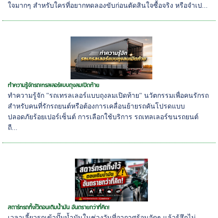
ใจมากๆ สำหรับใครที่อยากทดลองขับก่อนตัดสินใจซื้อจริง หรือจำเป...
ทำความรู้จักรถเทรลเลอร์แบบถุงลมเปิดท้าย
ทำความรู้จัก "รถเทรลเลอร์แบบถุงลมเปิดท้าย" นวัตกรรมเพื่อคนรักรถ
สำหรับคนที่รักรถยนต์หรือต้องการเคลื่อนย้ายรถคันโปรดแบบ
ปลอดภัยร้อยเปอร์เซ็นต์ การเลือกใช้บริการ รถเทลเลอร์ขนรถยนต์
ถื...
สตาร์ทรถทิ้งไว้ตอนเติมน้ำมัน อันตรายกว่าที่คิด!
เวลาเลี้ยวรถเข้าปั๊มน้ำมันในช่วงวันที่อากาศร้อนจัดๆ แล้วรู้สึกไม่