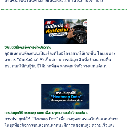
ลาดชัน เช่น เส้นทางสายเหนือหรือสายใต้ในบ้านเรา ถือเป็...
วิธีรับมือเมื่อคันเร่งค้างอย่างปลอดภัย
อุบัติเหตุบนท้องถนนเป็นเรื่องที่ไม่มีใครอยากให้เกิดขึ้น โดยเฉพาะ
อาการ "คันเร่งค้าง" ซึ่งเป็นสถานการณ์ฉุกเฉินที่สร้างความตื่น
ตระหนกให้กับผู้ขับขี่ได้มากที่สุด หากคุณกำลังวางแผนเดินท...
การประยุกต์ใช้ Heatmap Data เพื่อวางจุดจอดรถสไลด์สแตนด์บาย
การประยุกต์ใช้ "Heatmap Data" เพื่อวางจุดจอดรถสไลด์สแตนด์บาย
ในยุคที่ธุรกิจการขนส่งยานพาหนะมีการแข่งขันสูง ความเร็วและ