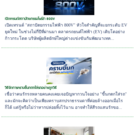
เปิดเทรนด์สถาปัตยกรรมไฟฟ้า 800V
เปิดเทรนด์ "สถาปัตยกรรมไฟฟ้า 800V" หัวใจสำคัญที่จะยกระดับ EV
ยุคใหม่ ในช่วงไม่กี่ปีที่ผ่านมา ตลาดรถยนต์ไฟฟ้า (EV) เติบโตอย่าง
ก้าวกระโดด บริษัทผู้ผลิตยักษ์ใหญ่ต่างแข่งขันกันพัฒนาเทค...
วิธีจัดการคราบขี้นกตกใส่รถอย่างถูกวิธี
เชื่อว่าคนรักรถหลายคนคงเคยเจอปัญหากวนใจอย่าง "ขี้นกตกใส่รถ"
และมักจะคิดว่าเป็นเพียงคราบสกปรกธรรมดาที่ค่อยล้างออกเมื่อไร
ก็ได้ แต่รู้หรือไม่ว่าหากปล่อยทิ้งไว้นาน อาจทำให้สีรถแสนรักขอ...