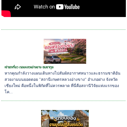
เช่ารถเที่ยว ดอยหลวงอ่างขาง ชมซากุระ
หากคุณกำลังวางแผนเดินทางไปสัมผัสอากาศหนาวและธรรมชาติอัน
สวยงามบนยอดดอย "สถานีเกษตรหลวงอ่างขาง" อำเภอฝาง จังหวัด
เชียงใหม่ คือหนึ่งในพิกัดที่ไม่ควรพลาด ที่นี่คือสถานีวิจัยแห่งแรกของ
โค...