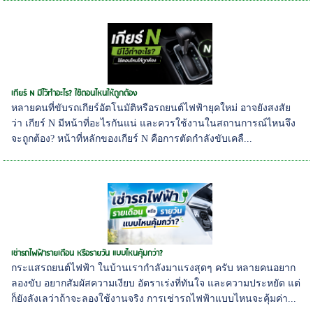
เกียร์ N มีไว้ทำอะไร? ใช้ตอนไหนให้ถูกต้อง
หลายคนที่ขับรถเกียร์อัตโนมัติหรือรถยนต์ไฟฟ้ายุคใหม่ อาจยังสงสัย
ว่า เกียร์ N มีหน้าที่อะไรกันแน่ และควรใช้งานในสถานการณ์ไหนจึง
จะถูกต้อง? หน้าที่หลักของเกียร์ N คือการตัดกำลังขับเคลื...
เช่ารถไฟฟ้ารายเดือน หรือรายวัน แบบไหนคุ้มกว่า?
กระแสรถยนต์ไฟฟ้า ในบ้านเรากำลังมาแรงสุดๆ ครับ หลายคนอยาก
ลองขับ อยากสัมผัสความเงียบ อัตราเร่งที่ทันใจ และความประหยัด แต่
ก็ยังลังเลว่าถ้าจะลองใช้งานจริง การเช่ารถไฟฟ้าแบบไหนจะคุ้มค่า...