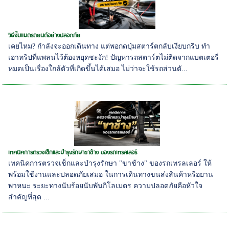
วิธีจั๊มแบตรถยนต์อย่างปลอดภัย
เคยไหม? กำลังจะออกเดินทาง แต่พอกดปุ่มสตาร์ตกลับเงียบกริบ ทำ
เอาทริปที่แพลนไว้ต้องหยุดชะงัก! ปัญหารถสตาร์ตไม่ติดจากแบตเตอรี่
หมดเป็นเรื่องใกล้ตัวที่เกิดขึ้นได้เสมอ ไม่ว่าจะใช้รถส่วนตั...
เทคนิคการตรวจเช็กและบำรุงรักษาขาช้าง ของรถเทรลเลอร์
เทคนิคการตรวจเช็กและบำรุงรักษา "ขาช้าง" ของรถเทรลเลอร์ ให้
พร้อมใช้งานและปลอดภัยเสมอ ในการเดินทางขนส่งสินค้าหรือยาน
พาหนะ ระยะทางนับร้อยนับพันกิโลเมตร ความปลอดภัยคือหัวใจ
สำคัญที่สุด ...