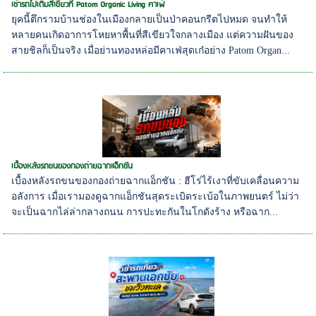
เช่ารถไปเติมสีเขียวที่ Patom Organic Living คาเฟ่
ยุคนี้ตึกรามบ้านช่องในเมืองกลายเป็นป่าคอนกรีตไปหมด จนทำให้
หลายคนเกิดอาการโหยหาพื้นที่สีเขียวใจกลางเมือง แต่ความฝันของ
สายชิลก็เป็นจริง เมื่อย่านทองหล่อมีคาเฟ่สุดเก๋อย่าง Patom Organ...
เบื้องหลังรถขนของกองถ่ายฉากแอ็กชัน
เบื้องหลังรถขนของกองถ่ายฉากแอ็กชัน : ฮีโร่ไร้เงาที่ขับเคลื่อนความ
อลังการ เมื่อเรามองดูฉากแอ็กชันสุดระเบิดระเบ้อในภาพยนตร์ ไม่ว่า
จะเป็นฉากไล่ล่ากลางถนน การปะทะกันในโกดังร้าง หรือฉาก...