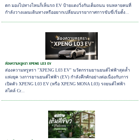
ตก มองไปทางไหนก็เห็นรถ EV ป้ายแดงวิ่งกันเต็มถนน จนหลายคนที่
กำลังวางแผนเดินทางหรืออยากเปลี่ยนบรรยากาศการขับขี่เริ่มตั้ง...
ส่องความหรูหรา XPENG L03 EV
ส่องความหรูหรา "XPENG L03 EV" นวัตกรรมยานยนต์ไฟฟ้าสุดล้ำ
แห่งยุค วงการยานยนต์ไฟฟ้า (EV) กำลังคึกคักอย่างต่อเนื่องกับการ
เปิดตัว XPENG L03 EV (หรือ XPENG MONA L03) รถยนต์ไฟฟ้า
สไตล์ Cr...