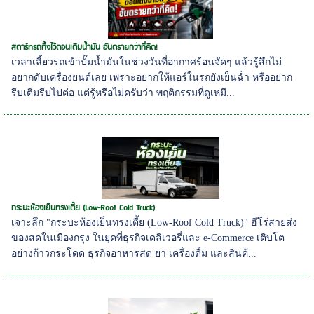
สตาร์ทรถทิ้งไว้ตอนเติมน้ำมัน อันตรายกว่าที่คิด!
เวลาเลี้ยวรถเข้าปั๊มน้ำมันในช่วงวันที่อากาศร้อนจัดๆ แล้วรู้สึกไม่
อยากดับเครื่องยนต์เลย เพราะอยากให้แอร์ในรถยังเย็นฉ่ำ หรืออยาก
รีบเติมรีบไปต่อ แต่รู้หรือไม่ครับว่า พฤติกรรมที่ดูเหมื...
กระบะห้องเย็นทรงเตี้ย (Low-Roof Cold Truck)
เจาะลึก "กระบะห้องเย็นทรงเตี้ย (Low-Roof Cold Truck)" ฮีโร่สายส่ง
ของสดในเมืองกรุง ในยุคที่ธุรกิจเดลิเวอรี่และ e-Commerce เติบโต
อย่างก้าวกระโดด ธุรกิจอาหารสด ยา เครื่องดื่ม และสินค้...