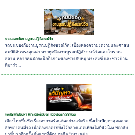
รถขนของกับงานบูรณปฏิสังขรณ์วัด
รถขนของกับงานบูรณปฏิสังขรณ์วัด: เบื้องหลังความงดงามและศาสน
สมบัติอันทรงคุณค่า หากพูดถึงงานบูรณปฏิสังขรณ์วัดและโบราณ
สถาน หลายคนมักจะนึกถึงภาพของช่างสิบหมู่ พระสงฆ์ และชาวบ้าน
ที่มาร่ว...
เทคนิคแก้ปัญหา เบาะหนังร้อนจัด เมื่อจอดรถตากแดด
เมืองไทยขึ้นชื่อเรื่องอากาศร้อนจัดอย่างแท้จริง ซึ่งเป็นปัญหาสุดคลาส
สิกของคนมีรถ เมื่อต้องจอดรถทิ้งไว้กลางแดดเพียงไม่กี่ชั่วโมง พอกลับ
มาขึ้นรถอีกครั้ง สิ่งแรกที่ต้องเจอคือ "เบาะหนัง...