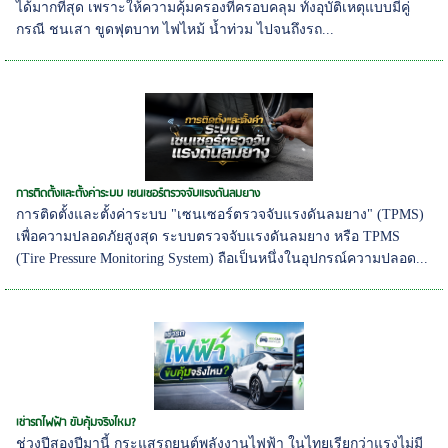
ได้มากที่สุด เพราะให้ความคุ้มครองที่ครอบคลุม ทั้งอุบัติเหตุแบบมีคู่
กรณี ชนเสา ขูดฟุตบาท ไฟไหม้ น้ำท่วม ไปจนถึงรถ...
การติดตั้งและตั้งค่าระบบ เซนเซอร์ตรวจจับแรงดันลมยาง
การติดตั้งและตั้งค่าระบบ "เซนเซอร์ตรวจจับแรงดันลมยาง" (TPMS)
เพื่อความปลอดภัยสูงสุด ระบบตรวจจับแรงดันลมยาง หรือ TPMS
(Tire Pressure Monitoring System) ถือเป็นหนึ่งในอุปกรณ์ความปลอด...
เช่ารถไฟฟ้า ขับคุ้มจริงไหม?
ช่วงปีสองปีมานี้ กระแสรถยนต์พลังงานไฟฟ้า ในไทยเรียกว่าแรงไม่มี