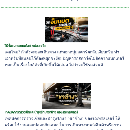
วิธีจั๊มแบตรถยนต์อย่างปลอดภัย
เคยไหม? กำลังจะออกเดินทาง แต่พอกดปุ่มสตาร์ตกลับเงียบกริบ ทำ
เอาทริปที่แพลนไว้ต้องหยุดชะงัก! ปัญหารถสตาร์ตไม่ติดจากแบตเตอรี่
หมดเป็นเรื่องใกล้ตัวที่เกิดขึ้นได้เสมอ ไม่ว่าจะใช้รถส่วนตั...
เทคนิคการตรวจเช็กและบำรุงรักษาขาช้าง ของรถเทรลเลอร์
เทคนิคการตรวจเช็กและบำรุงรักษา "ขาช้าง" ของรถเทรลเลอร์ ให้
พร้อมใช้งานและปลอดภัยเสมอ ในการเดินทางขนส่งสินค้าหรือยาน