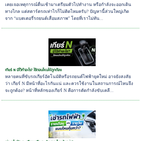
เคยเจอเหตุการณ์ตื่นเช้ามาเตรียมตัวไปทำงาน หรือกำลังจะออกเดิน
ทางไกล แต่สตาร์ตรถเท่าไรก็ไม่ติดไหมครับ? ปัญหานี้ส่วนใหญ่เกิด
จาก “แบตเตอรี่รถยนต์เสื่อมสภาพ” โดยที่เราไม่ทัน...
เกียร์ N มีไว้ทำอะไร? ใช้ตอนไหนให้ถูกต้อง
หลายคนที่ขับรถเกียร์อัตโนมัติหรือรถยนต์ไฟฟ้ายุคใหม่ อาจยังสงสัย
ว่า เกียร์ N มีหน้าที่อะไรกันแน่ และควรใช้งานในสถานการณ์ไหนจึง
จะถูกต้อง? หน้าที่หลักของเกียร์ N คือการตัดกำลังขับเคลื...