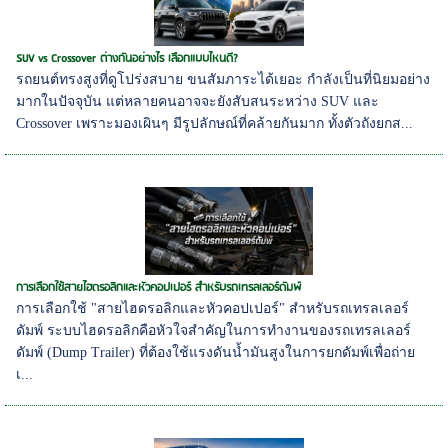
SUV vs Crossover ต่างกันอย่างไร เลือกแบบไหนดี?
รถยนต์ทรงสูงที่ดูโปร่งสบาย ขนสัมภาระได้เยอะ กำลังเป็นที่นิยมอย่าง
มากในปัจจุบัน แต่หลายคนอาจจะยังสับสนระหว่าง SUV และ
Crossover เพราะมองเผินๆ มีรูปลักษณ์ที่คล้ายกันมาก ทั้งตัวถังยกส...
การเลือกใช้สายไฮดรอลิกและหัวคอปเปอร์ สำหรับรถเทรลเลอร์ดัมพ์
การเลือกใช้ "สายไฮดรอลิกและหัวคอปเปอร์" สำหรับรถเทรลเลอร์
ดัมพ์ ระบบไฮดรอลิกคือหัวใจสำคัญในการทำงานของรถเทรลเลอร์
ดัมพ์ (Dump Trailer) ที่ต้องใช้แรงดันน้ำมันสูงในการยกดัมพ์เพื่อถ่าย
เ...