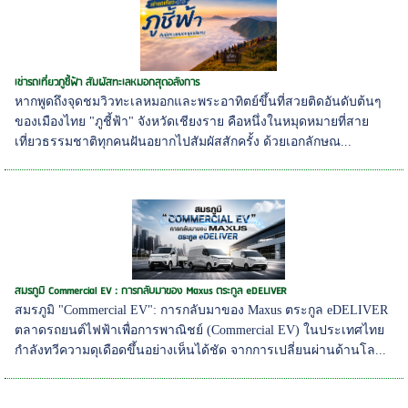
เช่ารถเที่ยวภูชี้ฟ้า สัมผัสทะเลหมอกสุดอลังการ
หากพูดถึงจุดชมวิวทะเลหมอกและพระอาทิตย์ขึ้นที่สวยติดอันดับต้นๆ
ของเมืองไทย "ภูชี้ฟ้า" จังหวัดเชียงราย คือหนึ่งในหมุดหมายที่สาย
เที่ยวธรรมชาติทุกคนฝันอยากไปสัมผัสสักครั้ง ด้วยเอกลักษณ...
สมรภูมิ Commercial EV : การกลับมาของ Maxus ตระกูล eDELIVER
สมรภูมิ "Commercial EV": การกลับมาของ Maxus ตระกูล eDELIVER
ตลาดรถยนต์ไฟฟ้าเพื่อการพาณิชย์ (Commercial EV) ในประเทศไทย
กำลังทวีความดุเดือดขึ้นอย่างเห็นได้ชัด จากการเปลี่ยนผ่านด้านโล...