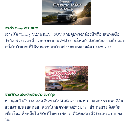
เจาะลึก Chery V27 EREV
เจาะลึก "Chery V27 EREV" SUV สายลุยทรงกล่องที่พร้อมลบทุกข้อ
จำกัด ช่วงเวลานี้ วงการยานยนต์พลังงานใหม่กำลังคึกคักอย่างยิ่ง และ
หนึ่งในโมเดลที่ได้รับความสนใจอย่างถล่มทลายคือ Chery V27 ...
เช่ารถเที่ยว ดอยหลวงอ่างขาง ชมซากุระ
หากคุณกำลังวางแผนเดินทางไปสัมผัสอากาศหนาวและธรรมชาติอัน
สวยงามบนยอดดอย "สถานีเกษตรหลวงอ่างขาง" อำเภอฝาง จังหวัด
เชียงใหม่ คือหนึ่งในพิกัดที่ไม่ควรพลาด ที่นี่คือสถานีวิจัยแห่งแรกของ
โค...