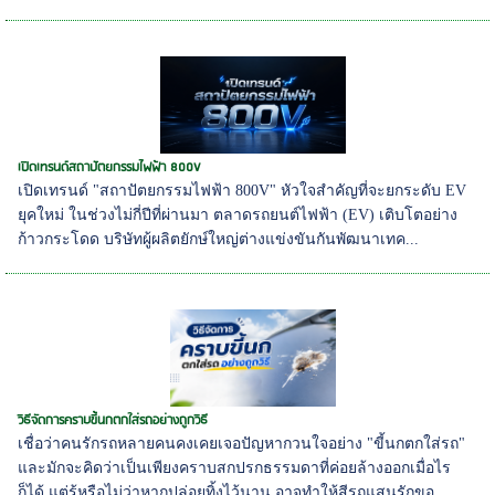
เปิดเทรนด์สถาปัตยกรรมไฟฟ้า 800V
เปิดเทรนด์ "สถาปัตยกรรมไฟฟ้า 800V" หัวใจสำคัญที่จะยกระดับ EV
ยุคใหม่ ในช่วงไม่กี่ปีที่ผ่านมา ตลาดรถยนต์ไฟฟ้า (EV) เติบโตอย่าง
ก้าวกระโดด บริษัทผู้ผลิตยักษ์ใหญ่ต่างแข่งขันกันพัฒนาเทค...
วิธีจัดการคราบขี้นกตกใส่รถอย่างถูกวิธี
เชื่อว่าคนรักรถหลายคนคงเคยเจอปัญหากวนใจอย่าง "ขี้นกตกใส่รถ"
และมักจะคิดว่าเป็นเพียงคราบสกปรกธรรมดาที่ค่อยล้างออกเมื่อไร
ก็ได้ แต่รู้หรือไม่ว่าหากปล่อยทิ้งไว้นาน อาจทำให้สีรถแสนรักขอ...