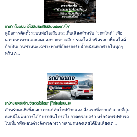
การติดตั้งระบบท่อไอเสียและเก็บเสียงของรถสไลด์
คู่มือการติดตั้งระบบท่อไอเสียและเก็บเสียงสำหรับ "รถสไลด์" เพื่อ
ความทนทานและลดมลภาวะทางเสียง รถสไลด์ หรือรถยกพื้นสไลด์
ถือเป็นยานพาหนะเฉพาะทางที่ต้องรองรับน้ำหนักมหาศาลในทุกๆ
ทริป ก...
รถป้ายแดงขับข้ามจังหวัดได้ไหม? รู้ไว้ก่อนโดนปรับ
สำหรับคนที่เพิ่งถอยรถยนต์คันใหม่ป้ายแดง สิ่งแรกที่อยากทำมากที่สุด
คงหนีไม่พ้นการได้ขับรถคันโปรดไปอวดครอบครัว หรือจัดทริปขับรถ
ไปเที่ยวพักผ่อนต่างจังหวัด ทว่า หลายคนคงเคยได้ยินเสียงเต...