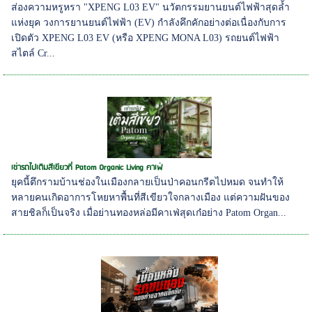
ส่องความหรูหรา "XPENG L03 EV" นวัตกรรมยานยนต์ไฟฟ้าสุดล้ำ
แห่งยุค วงการยานยนต์ไฟฟ้า (EV) กำลังคึกคักอย่างต่อเนื่องกับการ
เปิดตัว XPENG L03 EV (หรือ XPENG MONA L03) รถยนต์ไฟฟ้า
สไตล์ Cr...
เช่ารถไปเติมสีเขียวที่ Patom Organic Living คาเฟ่
ยุคนี้ตึกรามบ้านช่องในเมืองกลายเป็นป่าคอนกรีตไปหมด จนทำให้
หลายคนเกิดอาการโหยหาพื้นที่สีเขียวใจกลางเมือง แต่ความฝันของ
สายชิลก็เป็นจริง เมื่อย่านทองหล่อมีคาเฟ่สุดเก๋อย่าง Patom Organ...