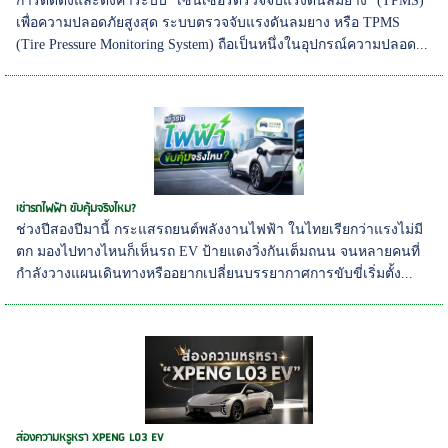
การติดตั้งและตั้งค่าระบบ "เซนเซอร์ตรวจจับแรงดันลมยาง" (TPMS)
เพื่อความปลอดภัยสูงสุด ระบบตรวจจับแรงดันลมยาง หรือ TPMS
(Tire Pressure Monitoring System) ถือเป็นหนึ่งในอุปกรณ์ความปลอด...
เช่ารถไฟฟ้า ขับคุ้มจริงไหม?
ช่วงปีสองปีมานี้ กระแสรถยนต์พลังงานไฟฟ้า ในไทยเรียกว่าแรงไม่มี
ตก มองไปทางไหนก็เห็นรถ EV ป้ายแดงวิ่งกันเต็มถนน จนหลายคนที่
กำลังวางแผนเดินทางหรืออยากเปลี่ยนบรรยากาศการขับขี่เริ่มตั้ง...
ส่องความหรูหรา XPENG L03 EV