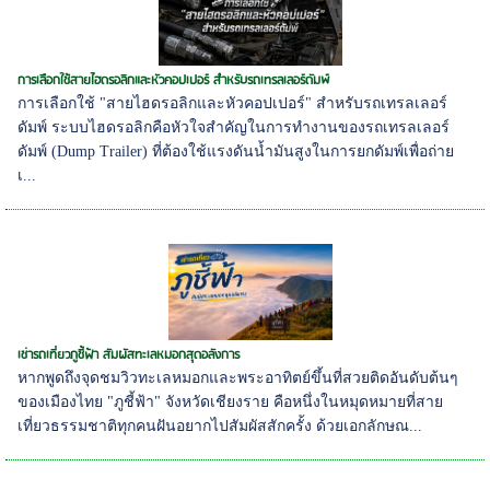
การเลือกใช้สายไฮดรอลิกและหัวคอปเปอร์ สำหรับรถเทรลเลอร์ดัมพ์
การเลือกใช้ "สายไฮดรอลิกและหัวคอปเปอร์" สำหรับรถเทรลเลอร์
ดัมพ์ ระบบไฮดรอลิกคือหัวใจสำคัญในการทำงานของรถเทรลเลอร์
ดัมพ์ (Dump Trailer) ที่ต้องใช้แรงดันน้ำมันสูงในการยกดัมพ์เพื่อถ่าย
เ...
เช่ารถเที่ยวภูชี้ฟ้า สัมผัสทะเลหมอกสุดอลังการ
หากพูดถึงจุดชมวิวทะเลหมอกและพระอาทิตย์ขึ้นที่สวยติดอันดับต้นๆ
ของเมืองไทย "ภูชี้ฟ้า" จังหวัดเชียงราย คือหนึ่งในหมุดหมายที่สาย
เที่ยวธรรมชาติทุกคนฝันอยากไปสัมผัสสักครั้ง ด้วยเอกลักษณ...