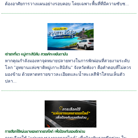
ต้องอาศัยการวางแผนอย่างรอบคอบ โดยเฉพาะพื้นที่ที่มีความซับซ...
เช่ารถเที่ยว หมู่เกาะสิมิลัน สวรรค์ทะเลอันดามัน
หากคุณกำลังมองหาจุดหมายปลายทางในการพักผ่อนที่สวยงามระดับ
โลก "อุทยานแห่งชาติหมู่เกาะสิมิลัน" จังหวัดพังงา คือคำตอบที่ไม่ควร
มองข้าม ด้วยหาดทรายขาวละเอียดและน้ำทะเลสีฟ้าใสจนเห็นตัว
ปลา...
การเลือกใช้แผ่นยางรองถาดรถสไลด์ เพื่อป้องกันรอยขีดข่วน