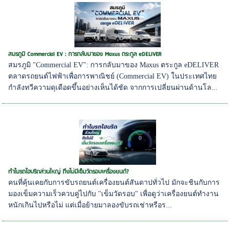
สมรภูมิ Commercial EV : การกลับมาของ Maxus ตระกูล eDELIVER
สมรภูมิ "Commercial EV": การกลับมาของ Maxus ตระกูล eDELIVER
ตลาดรถยนต์ไฟฟ้าเพื่อการพาณิชย์ (Commercial EV) ในประเทศไทย
กำลังทวีความดุเดือดขึ้นอย่างเห็นได้ชัด จากการเปลี่ยนผ่านด้านโล...
ทำไมรถไฮบริดส่วนใหญ่ ถึงไม่มีเข็มวัดรอบเครื่องยนต์?
คนที่คุ้นเคยกับการขับรถยนต์เครื่องยนต์สันดาปทั่วไป มักจะชินกับการ
มองเข็มความเร็วควบคู่ไปกับ "เข็มวัดรอบ" เพื่อดูว่าเครื่องยนต์ทำงาน
หนักเกินไปหรือไม่ แต่เมื่อย้ายมาลองขับรถเช่าหรือร...