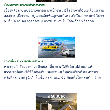
เบื้องหลังรถขนของกองถ่ายฉากแอ็กชัน
เบื้องหลังรถขนของกองถ่ายฉากแอ็กชัน : ฮีโร่ไร้เงาที่ขับเคลื่อนความ
อลังการ เมื่อเรามองดูฉากแอ็กชันสุดระเบิดระเบ้อในภาพยนตร์ ไม่ว่า
จะเป็นฉากไล่ล่ากลางถนน การปะทะกันในโกดังร้าง หรือฉาก...
เช่ารถเที่ยว สะพานเอกชัย ชมวิวทะเล
หากคุณกำลังมองหาจุดปักหมุดเที่ยวภาคใต้ที่เต็มไปด้วยเสน่ห์
ธรรมชาติและวิถีชีวิตดั้งเดิม "สะพานเฉลิมพระเกียรติ 80 พรรษา"
หรือที่หลายคนรู้จักกันในชื่อ สะพานเอกชัย คือหนึ่งในแลนด์มาร์กท...