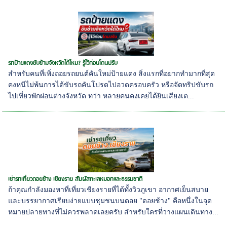
รถป้ายแดงขับข้ามจังหวัดได้ไหม? รู้ไว้ก่อนโดนปรับ
สำหรับคนที่เพิ่งถอยรถยนต์คันใหม่ป้ายแดง สิ่งแรกที่อยากทำมากที่สุด
คงหนีไม่พ้นการได้ขับรถคันโปรดไปอวดครอบครัว หรือจัดทริปขับรถ
ไปเที่ยวพักผ่อนต่างจังหวัด ทว่า หลายคนคงเคยได้ยินเสียงเต...
เช่ารถเที่ยวดอยช้าง เชียงราย สัมผัสทะเลหมอกและธรรมชาติ
ถ้าคุณกำลังมองหาที่เที่ยวเชียงรายที่ได้ทั้งวิวภูเขา อากาศเย็นสบาย
และบรรยากาศเรียบง่ายแบบชุมชนบนดอย "ดอยช้าง" คือหนึ่งในจุด
หมายปลายทางที่ไม่ควรพลาดเลยครับ สำหรับใครที่วางแผนเดินทาง...