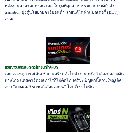
พลังงานสะอาดแห่งอนาคต ในยุคที่อุตสาหกรรมยานยนต์กำลัง
transition มุ่งสู่นโยบายคาร์บอนต่ำ รถยนต์ไฟฟ้าแบตเตอรี่ (BEV)
อาจเ...
สัญญาณเตือนแบตเตอรี่รถยนต์ใกล้หมด
เคยเจอเหตุการณ์ตื่นเช้ามาเตรียมตัวไปทำงาน หรือกำลังจะออกเดิน
ทางไกล แต่สตาร์ตรถเท่าไรก็ไม่ติดไหมครับ? ปัญหานี้ส่วนใหญ่เกิด
จาก “แบตเตอรี่รถยนต์เสื่อมสภาพ” โดยที่เราไม่ทัน...