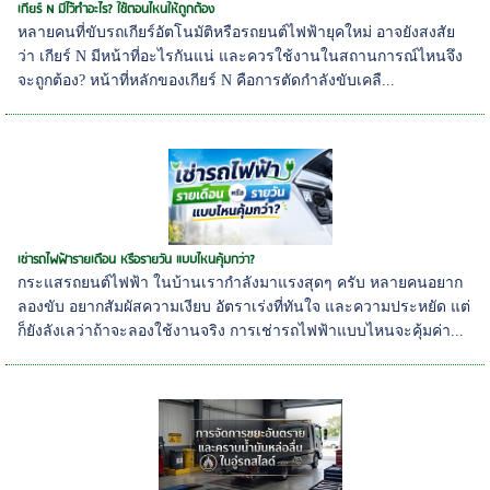
เกียร์ N มีไว้ทำอะไร? ใช้ตอนไหนให้ถูกต้อง
หลายคนที่ขับรถเกียร์อัตโนมัติหรือรถยนต์ไฟฟ้ายุคใหม่ อาจยังสงสัย
ว่า เกียร์ N มีหน้าที่อะไรกันแน่ และควรใช้งานในสถานการณ์ไหนจึง
จะถูกต้อง? หน้าที่หลักของเกียร์ N คือการตัดกำลังขับเคลื...
เช่ารถไฟฟ้ารายเดือน หรือรายวัน แบบไหนคุ้มกว่า?
กระแสรถยนต์ไฟฟ้า ในบ้านเรากำลังมาแรงสุดๆ ครับ หลายคนอยาก
ลองขับ อยากสัมผัสความเงียบ อัตราเร่งที่ทันใจ และความประหยัด แต่
ก็ยังลังเลว่าถ้าจะลองใช้งานจริง การเช่ารถไฟฟ้าแบบไหนจะคุ้มค่า...