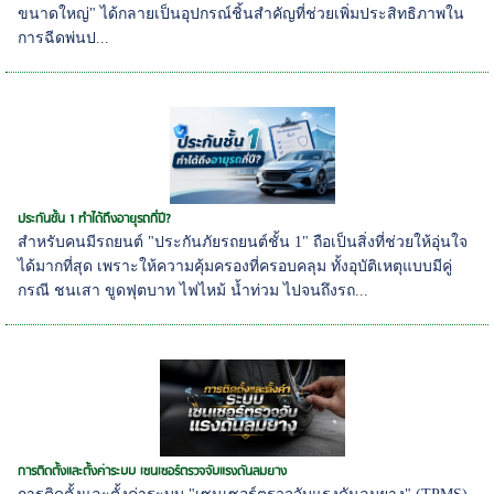
ขนาดใหญ่" ได้กลายเป็นอุปกรณ์ชิ้นสำคัญที่ช่วยเพิ่มประสิทธิภาพใน
การฉีดพ่นป...
ประกันชั้น 1 ทำได้ถึงอายุรถกี่ปี?
สำหรับคนมีรถยนต์ "ประกันภัยรถยนต์ชั้น 1" ถือเป็นสิ่งที่ช่วยให้อุ่นใจ
ได้มากที่สุด เพราะให้ความคุ้มครองที่ครอบคลุม ทั้งอุบัติเหตุแบบมีคู่
กรณี ชนเสา ขูดฟุตบาท ไฟไหม้ น้ำท่วม ไปจนถึงรถ...
การติดตั้งและตั้งค่าระบบ เซนเซอร์ตรวจจับแรงดันลมยาง