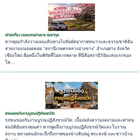
เช่ารถเที่ยว ดอยหลวงอ่างขาง ชมซากุระ
หากคุณกำลังวางแผนเดินทางไปสัมผัสอากาศหนาวและธรรมชาติอัน
สวยงามบนยอดดอย "สถานีเกษตรหลวงอ่างขาง" อำเภอฝาง จังหวัด
เชียงใหม่ คือหนึ่งในพิกัดที่ไม่ควรพลาด ที่นี่คือสถานีวิจัยแห่งแรกของ
โค...
รถขนของกับงานบูรณปฏิสังขรณ์วัด
รถขนของกับงานบูรณปฏิสังขรณ์วัด: เบื้องหลังความงดงามและศาสน
สมบัติอันทรงคุณค่า หากพูดถึงงานบูรณปฏิสังขรณ์วัดและโบราณ
สถาน หลายคนมักจะนึกถึงภาพของช่างสิบหมู่ พระสงฆ์ และชาวบ้าน