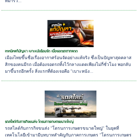
ที่มาร่ว...
เทคนิคแก้ปัญหา เบาะหนังร้อนจัด เมื่อจอดรถตากแดด
เมืองไทยขึ้นชื่อเรื่องอากาศร้อนจัดอย่างแท้จริง ซึ่งเป็นปัญหาสุดคลาส
สิกของคนมีรถ เมื่อต้องจอดรถทิ้งไว้กลางแดดเพียงไม่กี่ชั่วโมง พอกลับ
มาขึ้นรถอีกครั้ง สิ่งแรกที่ต้องเจอคือ "เบาะหนัง...
รถสไลด์กับภารกิจขนส่ง โดรนการเกษตรขนาดใหญ่
รถสไลด์กับภารกิจขนส่ง "โดรนการเกษตรขนาดใหญ่" ในยุคที่
เทคโนโลยีเข้ามามีบทบาทสำคัญกับภาคการเกษตร "โดรนการเกษตร