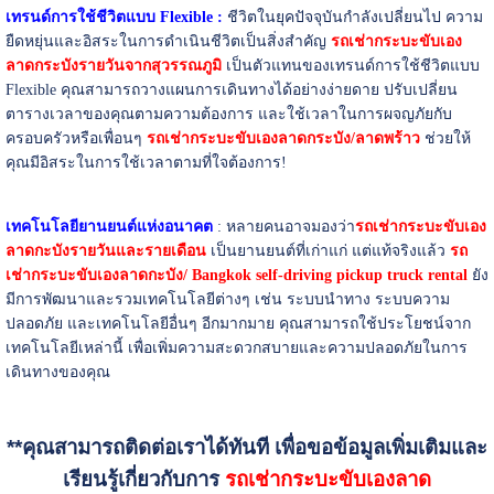
เทรนด์การใช้ชีวิตแบบ Flexible :
ชีวิตในยุคปัจจุบันกำลังเปลี่ยนไป ความ
ยืดหยุ่นและอิสระในการดำเนินชีวิตเป็นสิ่งสำคัญ
รถเช่ากระบะขับเอง
ลาดกระบังรายวันจากสุวรรณภูมิ
เป็นตัวแทนของเทรนด์การใช้ชีวิตแบบ
Flexible คุณสามารถวางแผนการเดินทางได้อย่างง่ายดาย ปรับเปลี่ยน
ตารางเวลาของคุณตามความต้องการ และใช้เวลาในการผจญภัยกับ
ครอบครัวหรือเพื่อนๆ
รถเช่ากระบะขับเองลาดกระบัง/ลาดพร้าว
ช่วยให้
คุณมีอิสระในการใช้เวลาตามที่ใจต้องการ!
เทคโนโลยียานยนต์แห่งอนาคต
: หลายคนอาจมองว่า
รถเช่ากระบะขับเอง
ลาดกะบังรายวันและรายเดือน
เป็นยานยนต์ที่เก่าแก่ แต่แท้จริงแล้ว
รถ
เช่ากระบะขับเองลาดกะบัง/ Bangkok self-driving pickup truck rental
ยัง
มีการพัฒนาและรวมเทคโนโลยีต่างๆ เช่น ระบบนำทาง ระบบความ
ปลอดภัย และเทคโนโลยีอื่นๆ อีกมากมาย คุณสามารถใช้ประโยชน์จาก
เทคโนโลยีเหล่านี้ เพื่อเพิ่มความสะดวกสบายและความปลอดภัยในการ
เดินทางของคุณ
**คุณสามารถติดต่อเราได้ทันที เพื่อขอข้อมู
ลเพิ่มเติมและ
เรียนรู้เกี่ยวกับการ
รถเช่ากระบะขับเองลาด