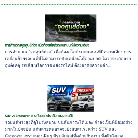
การคำนวณจุดศูนย์ถ่วง เมื่อต้องสไลด์รถบนถนนที่มีความเอียง
การคำนวณ "จุดศูนย์ถ่วง" เมื่อต้องสไลด์รถบนถนนที่มีความเอียง การ
เคลื่อนย้ายรถยนต์ที่ไม่สามารถขับเคลื่อนได้ตามปกติ ไม่ว่าจะเกิดจาก
อุบัติเหตุ รถเสีย หรือการขนส่งรถใหม่ ต้องอาศัยความชำ...
SUV vs Crossover ต่างกันอย่างไร เลือกแบบไหนดี?
รถยนต์ทรงสูงที่ดูโปร่งสบาย ขนสัมภาระได้เยอะ กำลังเป็นที่นิยมอย่าง
มากในปัจจุบัน แต่หลายคนอาจจะยังสับสนระหว่าง SUV และ
Crossover เพราะมองเผินๆ มีรูปลักษณ์ที่คล้ายกันมาก ทั้งตัวถังยกส...