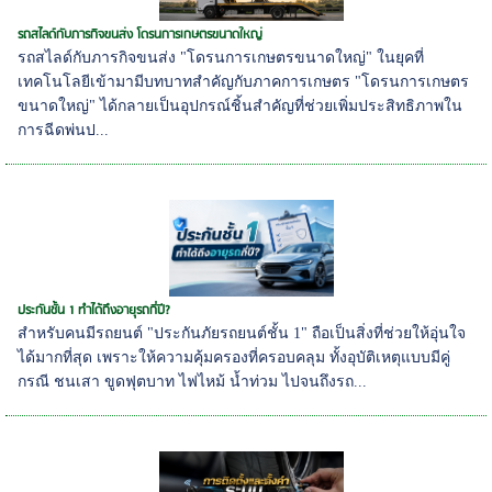
รถสไลด์กับภารกิจขนส่ง โดรนการเกษตรขนาดใหญ่
รถสไลด์กับภารกิจขนส่ง "โดรนการเกษตรขนาดใหญ่" ในยุคที่
เทคโนโลยีเข้ามามีบทบาทสำคัญกับภาคการเกษตร "โดรนการเกษตร
ขนาดใหญ่" ได้กลายเป็นอุปกรณ์ชิ้นสำคัญที่ช่วยเพิ่มประสิทธิภาพใน
การฉีดพ่นป...
ประกันชั้น 1 ทำได้ถึงอายุรถกี่ปี?
สำหรับคนมีรถยนต์ "ประกันภัยรถยนต์ชั้น 1" ถือเป็นสิ่งที่ช่วยให้อุ่นใจ
ได้มากที่สุด เพราะให้ความคุ้มครองที่ครอบคลุม ทั้งอุบัติเหตุแบบมีคู่
กรณี ชนเสา ขูดฟุตบาท ไฟไหม้ น้ำท่วม ไปจนถึงรถ...