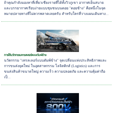
ถ้าคุณกำลังมองหาที่เที่ยวเชียงรายที่ได้ทั้งวิวภูเขา อากาศเย็นสบาย
และบรรยากาศเรียบง่ายแบบชุมชนบนดอย "ดอยช้าง" คือหนึ่งในจุด
หมายปลายทางที่ไม่ควรพลาดเลยครับ สำหรับใครที่วางแผนเดินทาง...
การใช้นวัตกรรมเทรลเลอร์แบบดัมพ์ข้าง
นวัตกรรม "เทรลเลอร์แบบดัมพ์ข้าง" จุดเปลี่ยนแห่งประสิทธิภาพและ
การขนส่งยุคใหม่ ในอุตสาหกรรม โลจิสติกส์ (Logistics) และการ
ขนส่งสินค้าขนาดใหญ่ ความเร็ว ความปลอดภัย และความคุ้มค่าถือ
เป็...