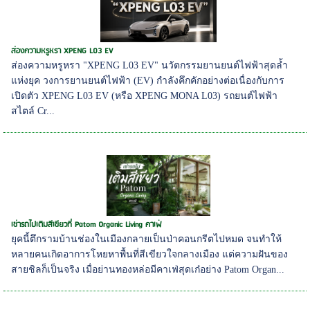
ส่องความหรูหรา XPENG L03 EV
ส่องความหรูหรา "XPENG L03 EV" นวัตกรรมยานยนต์ไฟฟ้าสุดล้ำ
แห่งยุค วงการยานยนต์ไฟฟ้า (EV) กำลังคึกคักอย่างต่อเนื่องกับการ
เปิดตัว XPENG L03 EV (หรือ XPENG MONA L03) รถยนต์ไฟฟ้า
สไตล์ Cr...
เช่ารถไปเติมสีเขียวที่ Patom Organic Living คาเฟ่
ยุคนี้ตึกรามบ้านช่องในเมืองกลายเป็นป่าคอนกรีตไปหมด จนทำให้
หลายคนเกิดอาการโหยหาพื้นที่สีเขียวใจกลางเมือง แต่ความฝันของ
สายชิลก็เป็นจริง เมื่อย่านทองหล่อมีคาเฟ่สุดเก๋อย่าง Patom Organ...