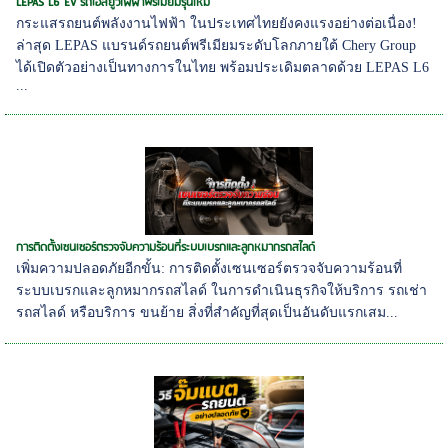
LEPAS L6 EV รถเอสยูวีไฟฟ้าพรีเมียมรุ่นใหม่
กระแสรถยนต์พลังงานไฟฟ้า ในประเทศไทยยังคงแรงอย่างต่อเนื่อง!
ล่าสุด LEPAS แบรนด์รถยนต์พรีเมียมระดับโลกภายใต้ Chery Group
ได้เปิดตัวอย่างเป็นทางการในไทย พร้อมประเดิมตลาดด้วย LEPAS L6
...
การติดตั้งเซนเซอร์ตรวจจับความร้อนที่ระบบเบรกและลูกหมากรถสไลด์
เพิ่มความปลอดภัยอีกขั้น: การติดตั้งเซนเซอร์ตรวจจับความร้อนที่
ระบบเบรกและลูกหมากรถสไลด์ ในการดำเนินธุรกิจให้บริการ รถเช่า
รถสไลด์ หรือบริการ ขนย้าย สิ่งที่สำคัญที่สุดเป็นอันดับแรกเสม...