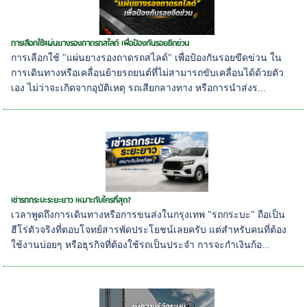
การเลือกใช้แผ่นยางรองถาดรถสไลด์ เพื่อป้องกันรอยขีดข่วน
การเลือกใช้ "แผ่นยางรองถาดรถสไลด์" เพื่อป้องกันรอยขีดข่วน ใน
การเดินทางหรือเคลื่อนย้ายรถยนต์ที่ไม่สามารถขับเคลื่อนได้ด้วยตัว
เอง ไม่ว่าจะเกิดจากอุบัติเหตุ รถเสียกลางทาง หรือการนำส่งร...
เช่ารถกระบะระยะยาว เหมาะกับใครที่สุด?
เวลาพูดถึงการเดินทางหรือการขนส่งในกรุงเทพ "รถกระบะ" ถือเป็น
ฮีโร่ตัวจริงที่ตอบโจทย์สารพัดประโยชน์เลยครับ แต่สำหรับคนที่ต้อง
ใช้งานบ่อยๆ หรือธุรกิจที่ต้องใช้รถเป็นประจำ การจะกำเงินก้อ...