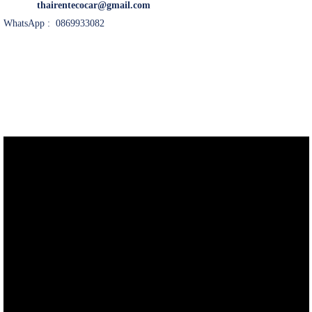
thairentecocar@gmail.com
WhatsApp : 0869933082