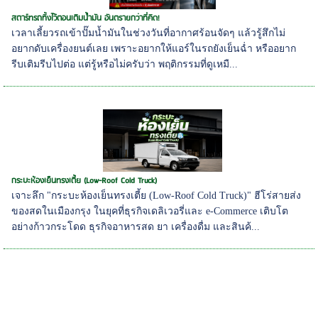
สตาร์ทรถทิ้งไว้ตอนเติมน้ำมัน อันตรายกว่าที่คิด!
เวลาเลี้ยวรถเข้าปั๊มน้ำมันในช่วงวันที่อากาศร้อนจัดๆ แล้วรู้สึกไม่
อยากดับเครื่องยนต์เลย เพราะอยากให้แอร์ในรถยังเย็นฉ่ำ หรืออยาก
รีบเติมรีบไปต่อ แต่รู้หรือไม่ครับว่า พฤติกรรมที่ดูเหมื...
กระบะห้องเย็นทรงเตี้ย (Low-Roof Cold Truck)
เจาะลึก "กระบะห้องเย็นทรงเตี้ย (Low-Roof Cold Truck)" ฮีโร่สายส่ง
ของสดในเมืองกรุง ในยุคที่ธุรกิจเดลิเวอรี่และ e-Commerce เติบโต
อย่างก้าวกระโดด ธุรกิจอาหารสด ยา เครื่องดื่ม และสินค้...