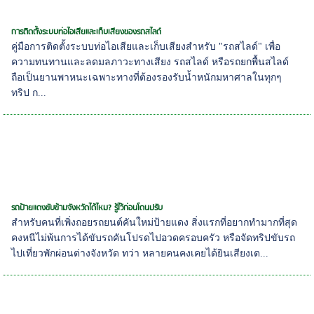
การติดตั้งระบบท่อไอเสียและเก็บเสียงของรถสไลด์
คู่มือการติดตั้งระบบท่อไอเสียและเก็บเสียงสำหรับ "รถสไลด์" เพื่อ
ความทนทานและลดมลภาวะทางเสียง รถสไลด์ หรือรถยกพื้นสไลด์
ถือเป็นยานพาหนะเฉพาะทางที่ต้องรองรับน้ำหนักมหาศาลในทุกๆ
ทริป ก...
รถป้ายแดงขับข้ามจังหวัดได้ไหม? รู้ไว้ก่อนโดนปรับ
สำหรับคนที่เพิ่งถอยรถยนต์คันใหม่ป้ายแดง สิ่งแรกที่อยากทำมากที่สุด
คงหนีไม่พ้นการได้ขับรถคันโปรดไปอวดครอบครัว หรือจัดทริปขับรถ
ไปเที่ยวพักผ่อนต่างจังหวัด ทว่า หลายคนคงเคยได้ยินเสียงเต...