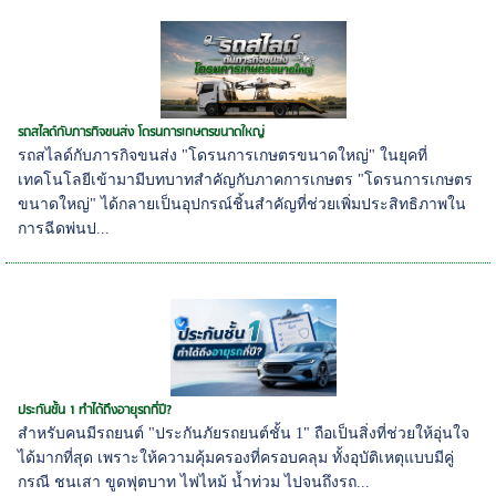
รถสไลด์กับภารกิจขนส่ง โดรนการเกษตรขนาดใหญ่
รถสไลด์กับภารกิจขนส่ง "โดรนการเกษตรขนาดใหญ่" ในยุคที่
เทคโนโลยีเข้ามามีบทบาทสำคัญกับภาคการเกษตร "โดรนการเกษตร
ขนาดใหญ่" ได้กลายเป็นอุปกรณ์ชิ้นสำคัญที่ช่วยเพิ่มประสิทธิภาพใน
การฉีดพ่นป...
ประกันชั้น 1 ทำได้ถึงอายุรถกี่ปี?
สำหรับคนมีรถยนต์ "ประกันภัยรถยนต์ชั้น 1" ถือเป็นสิ่งที่ช่วยให้อุ่นใจ
ได้มากที่สุด เพราะให้ความคุ้มครองที่ครอบคลุม ทั้งอุบัติเหตุแบบมีคู่
กรณี ชนเสา ขูดฟุตบาท ไฟไหม้ น้ำท่วม ไปจนถึงรถ...