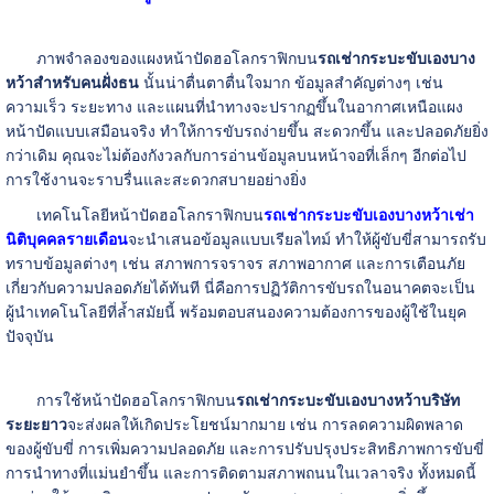
ภาพจำลองของแผงหน้าปัดฮอโลกราฟิกบน
รถเช่ากระบะขับเองบาง
หว้าสำหรับคนฝั่งธน
นั้นน่าตื่นตาตื่นใจมาก ข้อมูลสำคัญต่างๆ เช่น
ความเร็ว ระยะทาง และแผนที่นำทางจะปรากฏขึ้นในอากาศเหนือแผง
หน้าปัดแบบเสมือนจริง ทำให้การขับรถง่ายขึ้น สะดวกขึ้น และปลอดภัยยิ่ง
กว่าเดิม คุณจะไม่ต้องกังวลกับการอ่านข้อมูลบนหน้าจอที่เล็กๆ อีกต่อไป
การใช้งานจะราบรื่นและสะดวกสบายอย่างยิ่ง
เทคโนโลยีหน้าปัดฮอโลกราฟิกบน
รถเช่ากระบะขับเองบางหว้าเช่า
นิติบุคคลรายเดือน
จะนำเสนอข้อมูลแบบเรียลไทม์ ทำให้ผู้ขับขี่สามารถรับ
ทราบข้อมูลต่างๆ เช่น สภาพการจราจร สภาพอากาศ และการเตือนภัย
เกี่ยวกับความปลอดภัยได้ทันที นี่คือการปฏิวัติการขับรถในอนาคตจะเป็น
ผู้นำเทคโนโลยีที่ล้ำสมัยนี้ พร้อมตอบสนองความต้องการของผู้ใช้ในยุค
ปัจจุบัน
การใช้หน้าปัดฮอโลกราฟิกบน
รถเช่ากระบะขับเองบางหว้าบริษัท
ระยะยาว
จะส่งผลให้เกิดประโยชน์มากมาย เช่น การลดความผิดพลาด
ของผู้ขับขี่ การเพิ่มความปลอดภัย และการปรับปรุงประสิทธิภาพการขับขี่
การนำทางที่แม่นยำขึ้น และการติดตามสภาพถนนในเวลาจริง ทั้งหมดนี้