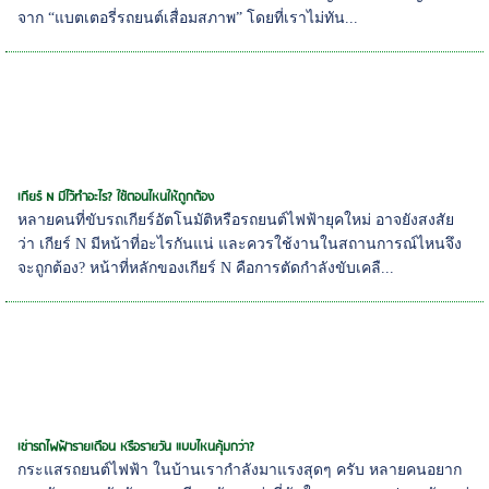
จาก “แบตเตอรี่รถยนต์เสื่อมสภาพ” โดยที่เราไม่ทัน...
เกียร์ N มีไว้ทำอะไร? ใช้ตอนไหนให้ถูกต้อง
หลายคนที่ขับรถเกียร์อัตโนมัติหรือรถยนต์ไฟฟ้ายุคใหม่ อาจยังสงสัย
ว่า เกียร์ N มีหน้าที่อะไรกันแน่ และควรใช้งานในสถานการณ์ไหนจึง
จะถูกต้อง? หน้าที่หลักของเกียร์ N คือการตัดกำลังขับเคลื...
เช่ารถไฟฟ้ารายเดือน หรือรายวัน แบบไหนคุ้มกว่า?
กระแสรถยนต์ไฟฟ้า ในบ้านเรากำลังมาแรงสุดๆ ครับ หลายคนอยาก