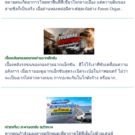
หลายคนเกิดอาการโหยหาพื้นที่สีเขียวใจกลางเมือง แต่ความฝันของ
สายชิลก็เป็นจริง เมื่อย่านทองหล่อมีคาเฟ่สุดเก๋อย่าง Patom Organ...
เบื้องหลังรถขนของกองถ่ายฉากแอ็กชัน
เบื้องหลังรถขนของกองถ่ายฉากแอ็กชัน : ฮีโร่ไร้เงาที่ขับเคลื่อนความ
อลังการ เมื่อเรามองดูฉากแอ็กชันสุดระเบิดระเบ้อในภาพยนตร์ ไม่ว่า
จะเป็นฉากไล่ล่ากลางถนน การปะทะกันในโกดังร้าง หรือฉาก...
เช่ารถเที่ยว สะพานเอกชัย ชมวิวทะเล
หากคุณกำลังมองหาจุดปักหมุดเที่ยวภาคใต้ที่เต็มไปด้วยเสน่ห์