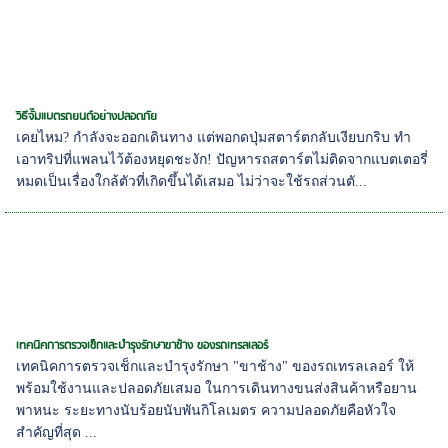
วิธีจั๊มแบตรถยนต์อย่างปลอดภัย
เคยไหม? กำลังจะออกเดินทาง แต่พอกดปุ่มสตาร์ตกลับเงียบกริบ ทำ
เอาทริปที่แพลนไว้ต้องหยุดชะงัก! ปัญหารถสตาร์ตไม่ติดจากแบตเตอรี่
หมดเป็นเรื่องใกล้ตัวที่เกิดขึ้นได้เสมอ ไม่ว่าจะใช้รถส่วนตั...
เทคนิคการตรวจเช็กและบำรุงรักษาขาช้าง ของรถเทรลเลอร์
เทคนิคการตรวจเช็กและบำรุงรักษา "ขาช้าง" ของรถเทรลเลอร์ ให้
พร้อมใช้งานและปลอดภัยเสมอ ในการเดินทางขนส่งสินค้าหรือยาน
พาหนะ ระยะทางนับร้อยนับพันกิโลเมตร ความปลอดภัยคือหัวใจ
สำคัญที่สุด ...