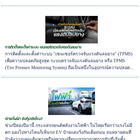
การติดตั้งและตั้งค่าระบบ เซนเซอร์ตรวจจับแรงดันลมยาง
การติดตั้งและตั้งค่าระบบ "เซนเซอร์ตรวจจับแรงดันลมยาง" (TPMS)
เพื่อความปลอดภัยสูงสุด ระบบตรวจจับแรงดันลมยาง หรือ TPMS
(Tire Pressure Monitoring System) ถือเป็นหนึ่งในอุปกรณ์ความปลอด...
เช่ารถไฟฟ้า ขับคุ้มจริงไหม?
ช่วงปีสองปีมานี้ กระแสรถยนต์พลังงานไฟฟ้า ในไทยเรียกว่าแรงไม่มี
ตก มองไปทางไหนก็เห็นรถ EV ป้ายแดงวิ่งกันเต็มถนน จนหลายคนที่
กำลังวางแผนเดินทางหรืออยากเปลี่ยนบรรยากาศการขับขี่เริ่มตั้ง...