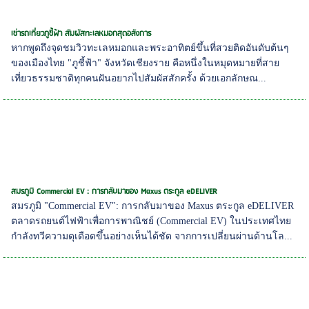
เช่ารถเที่ยวภูชี้ฟ้า สัมผัสทะเลหมอกสุดอลังการ
หากพูดถึงจุดชมวิวทะเลหมอกและพระอาทิตย์ขึ้นที่สวยติดอันดับต้นๆ
ของเมืองไทย "ภูชี้ฟ้า" จังหวัดเชียงราย คือหนึ่งในหมุดหมายที่สาย
เที่ยวธรรมชาติทุกคนฝันอยากไปสัมผัสสักครั้ง ด้วยเอกลักษณ...
สมรภูมิ Commercial EV : การกลับมาของ Maxus ตระกูล eDELIVER
สมรภูมิ "Commercial EV": การกลับมาของ Maxus ตระกูล eDELIVER
ตลาดรถยนต์ไฟฟ้าเพื่อการพาณิชย์ (Commercial EV) ในประเทศไทย
กำลังทวีความดุเดือดขึ้นอย่างเห็นได้ชัด จากการเปลี่ยนผ่านด้านโล...