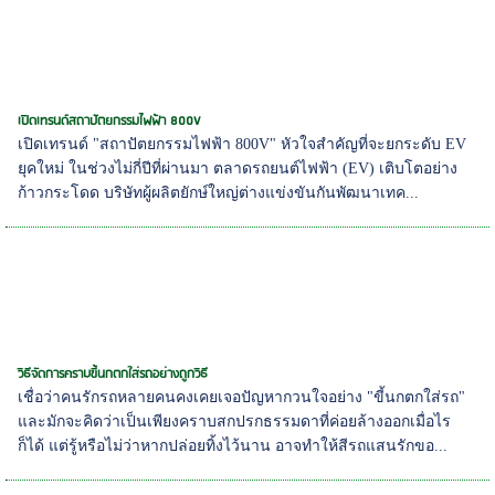
เปิดเทรนด์สถาปัตยกรรมไฟฟ้า 800V
เปิดเทรนด์ "สถาปัตยกรรมไฟฟ้า 800V" หัวใจสำคัญที่จะยกระดับ EV
ยุคใหม่ ในช่วงไม่กี่ปีที่ผ่านมา ตลาดรถยนต์ไฟฟ้า (EV) เติบโตอย่าง
ก้าวกระโดด บริษัทผู้ผลิตยักษ์ใหญ่ต่างแข่งขันกันพัฒนาเทค...
วิธีจัดการคราบขี้นกตกใส่รถอย่างถูกวิธี
เชื่อว่าคนรักรถหลายคนคงเคยเจอปัญหากวนใจอย่าง "ขี้นกตกใส่รถ"
และมักจะคิดว่าเป็นเพียงคราบสกปรกธรรมดาที่ค่อยล้างออกเมื่อไร
ก็ได้ แต่รู้หรือไม่ว่าหากปล่อยทิ้งไว้นาน อาจทำให้สีรถแสนรักขอ...