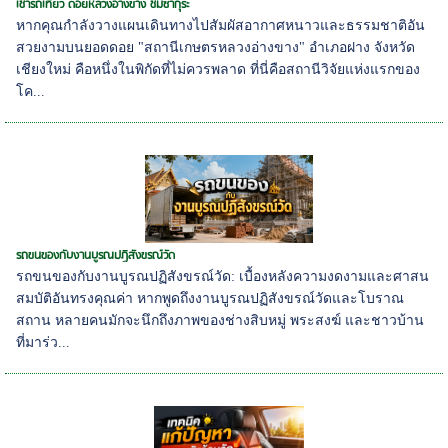
เช่ารถเที่ยว ดอยหลวงอ่างขาง ชมซากุระ
หากคุณกำลังวางแผนเดินทางไปสัมผัสอากาศหนาวและธรรมชาติอัน
สวยงามบนยอดดอย "สถานีเกษตรหลวงอ่างขาง" อำเภอฝาง จังหวัด
เชียงใหม่ คือหนึ่งในพิกัดที่ไม่ควรพลาด ที่นี่คือสถานีวิจัยแห่งแรกของ
โค...
รถขนของกับงานบูรณปฏิสังขรณ์วัด
รถขนของกับงานบูรณปฏิสังขรณ์วัด: เบื้องหลังความงดงามและศาสน
สมบัติอันทรงคุณค่า หากพูดถึงงานบูรณปฏิสังขรณ์วัดและโบราณ
สถาน หลายคนมักจะนึกถึงภาพของช่างสิบหมู่ พระสงฆ์ และชาวบ้าน
ที่มาร่ว...