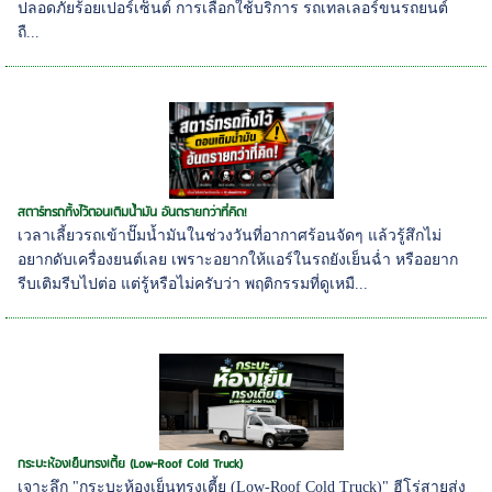
ปลอดภัยร้อยเปอร์เซ็นต์ การเลือกใช้บริการ รถเทลเลอร์ขนรถยนต์
ถื...
สตาร์ทรถทิ้งไว้ตอนเติมน้ำมัน อันตรายกว่าที่คิด!
เวลาเลี้ยวรถเข้าปั๊มน้ำมันในช่วงวันที่อากาศร้อนจัดๆ แล้วรู้สึกไม่
อยากดับเครื่องยนต์เลย เพราะอยากให้แอร์ในรถยังเย็นฉ่ำ หรืออยาก
รีบเติมรีบไปต่อ แต่รู้หรือไม่ครับว่า พฤติกรรมที่ดูเหมื...
กระบะห้องเย็นทรงเตี้ย (Low-Roof Cold Truck)
เจาะลึก "กระบะห้องเย็นทรงเตี้ย (Low-Roof Cold Truck)" ฮีโร่สายส่ง