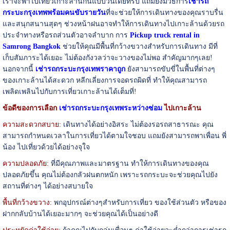
เราจะพาไปเที่ยวเกาะล้านกันแบบวันเดย์ทริป แถมยังมีวิธีการ
เช่ารถ
กระบะกรุงเทพพร้อมคนขับรายวัน
ที่จะช่วยให้การเดินทางของคุณราบรื่น
และสนุกสนานสุดๆ ช่วงหน้าฝนอาจทำให้การเดินทางไปเกาะล้านด้วยรถ
ประจำทางหรือรถส่วนตัวอาจลำบาก การ
Pickup truck rental in
Samrong Bangkok
ช่วยให้คุณมีพื้นที่กว้างขวางสำหรับการเดินทาง มีที่
เก็บสัมภาระได้เยอะ ไม่ต้องกังวลว่าจะวางของไม่พอ สำคัญมากๆเลย!
นอกจากนี้
เช่ารถกระบะกรุงเทพราคาถูก
ยังสามารถขับขี่ในพื้นที่ต่างๆ
ของเกาะล้านได้สะดวก หลีกเลี่ยงการจอดรถผิดที่ ทำให้คุณสามารถ
เพลิดเพลินไปกับการเที่ยวเกาะล้านได้เต็มที่!
ข้อดีของการเลือก
เช่ารถกระบะกรุงเทพระหว่างซ่อม
ไปเกาะล้าน
ความสะดวกสบาย:
เดินทางได้อย่างอิสระ ไม่ต้องรอรถสาธารณะ คุณ
สามารถกำหนดเวลาในการเที่ยวได้ตามใจชอบ แถมยังสามารถพาเพื่อน พี่
น้อง ไปเที่ยวด้วยได้อย่างจุใจ
ความปลอดภัย:
ที่มีคุณภาพและมาตรฐาน ทำให้การเดินทางของคุณ
ปลอดภัยขึ้น คุณไม่ต้องกลัวฝนตกหนัก เพราะรถกระบะจะช่วยคุณไปยัง
สถานที่ต่างๆ ได้อย่างสบายใจ
พื้นที่กว้างขวาง:
พกอุปกรณ์ต่างๆสำหรับการเที่ยว ของใช้ส่วนตัว หรือของ
ฝากกลับบ้านได้เยอะมากๆ จะช่วยคุณได้เป็นอย่างดี