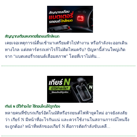
สัญญาณเตือนแบตเตอรี่รถยนต์ใกล้หมด
เคยเจอเหตุการณ์ตื่นเช้ามาเตรียมตัวไปทำงาน หรือกำลังจะออกเดิน
ทางไกล แต่สตาร์ตรถเท่าไรก็ไม่ติดไหมครับ? ปัญหานี้ส่วนใหญ่เกิด
จาก “แบตเตอรี่รถยนต์เสื่อมสภาพ” โดยที่เราไม่ทัน...
เกียร์ N มีไว้ทำอะไร? ใช้ตอนไหนให้ถูกต้อง
หลายคนที่ขับรถเกียร์อัตโนมัติหรือรถยนต์ไฟฟ้ายุคใหม่ อาจยังสงสัย
ว่า เกียร์ N มีหน้าที่อะไรกันแน่ และควรใช้งานในสถานการณ์ไหนจึง
จะถูกต้อง? หน้าที่หลักของเกียร์ N คือการตัดกำลังขับเคลื...