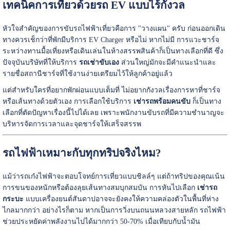
เทคนิคการเที่ยวด้วยรถ EV แบบไร้กังวล
หัวใจสำคัญของการขับรถไฟฟ้าเที่ยวคือการ "วางแผน" ครับ ก่อนออกเดิน
ทางควรเช็กว่าที่พักมีบริการ EV Charger หรือไม่ หากไม่มี การแวะชาร์จ
ระหว่างทานมื้อเที่ยงหรือเดินเล่นในห้างสรรพสินค้าก็เป็นทางเลือกที่ดี ซึ่ง
ปัจจุบันบริษัทที่ให้บริการ
รถเช่าขับเอง
ส่วนใหญ่มักจะมีคำแนะนำและ
รายชื่อสถานีชาร์จที่ใช้งานง่ายเตรียมไว้ให้ลูกค้าอยู่แล้ว
แต่สำหรับใครที่อยากพักผ่อนแบบเต็มที่ ไม่อยากกังวลเรื่องการหาที่ชาร์จ
หรือเส้นทางด้วยตัวเอง การเลือกใช้บริการ
เช่ารถพร้อมคนขับ
ก็เป็นทาง
เลือกที่ตัดปัญหาเรื่องนี้ไปได้เลย เพราะพนักงานขับรถที่มีความชำนาญจะ
บริหารจัดการเวลาและจุดชาร์จให้เสร็จสรรพ
รถไฟฟ้าเหมาะกับทุกทริปจริงไหม?
แม้ว่ารถเก๋งไฟฟ้าจะตอบโจทย์การเที่ยวแบบชิลล์ๆ แต่ถ้าทริปของคุณเน้น
การขนของหนักหรือต้องลุยเส้นทางสมบุกสมบัน การหันไปเลือก
เช่ารถ
กระบะ
แบบเครื่องยนต์สันดาปอาจจะยังคงให้ความคล่องตัวในพื้นที่ห่าง
ไกลมากกว่า อย่างไรก็ตาม หากเป็นการวิ่งบนถนนหลวงสายหลัก รถไฟฟ้า
ช่วยประหยัดค่าพลังงานไปได้มากกว่า 50-70% เมื่อเทียบกับน้ำมัน