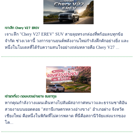
เจาะลึก Chery V27 EREV
เจาะลึก "Chery V27 EREV" SUV สายลุยทรงกล่องที่พร้อมลบทุกข้อ
จำกัด ช่วงเวลานี้ วงการยานยนต์พลังงานใหม่กำลังคึกคักอย่างยิ่ง และ
หนึ่งในโมเดลที่ได้รับความสนใจอย่างถล่มทลายคือ Chery V27 ...
เช่ารถเที่ยว ดอยหลวงอ่างขาง ชมซากุระ
หากคุณกำลังวางแผนเดินทางไปสัมผัสอากาศหนาวและธรรมชาติอัน
สวยงามบนยอดดอย "สถานีเกษตรหลวงอ่างขาง" อำเภอฝาง จังหวัด
เชียงใหม่ คือหนึ่งในพิกัดที่ไม่ควรพลาด ที่นี่คือสถานีวิจัยแห่งแรกของ
โค...