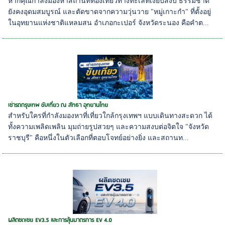
หากคุณกำลังมองหาสถานที่ท่องเที่ยวทางทะเลที่เงียบสงบ ธรรมชาติ
ยังคงอุดมสมบูรณ์ และตัดขาดจากความวุ่นวาย "หมู่เกาะกำ" ที่ตั้งอยู่
ในอุทยานแห่งชาติแหลมสน อำเภอกะเปอร์ จังหวัดระนอง คือคำต...
เช่ารถกรุงเทพ ขับเที่ยว ณ สัทธา อุทยานไทย
สำหรับใครที่กำลังมองหาที่เที่ยวใกล้กรุงเทพฯ แบบเดินทางสะดวก ได้
ทั้งความเพลิดเพลิน มุมถ่ายรูปสวยๆ และความสงบต่อจิตใจ "จังหวัด
ราชบุรี" คือหนึ่งในตัวเลือกที่ตอบโจทย์อย่างยิ่ง และสถานท...
ผลิตชดเชย EV3.5 และการลุ้นมาตรการ EV 4.0