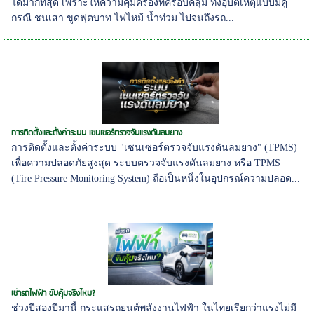
ได้มากที่สุด เพราะให้ความคุ้มครองที่ครอบคลุม ทั้งอุบัติเหตุแบบมีคู่
กรณี ชนเสา ขูดฟุตบาท ไฟไหม้ น้ำท่วม ไปจนถึงรถ...
การติดตั้งและตั้งค่าระบบ เซนเซอร์ตรวจจับแรงดันลมยาง
การติดตั้งและตั้งค่าระบบ "เซนเซอร์ตรวจจับแรงดันลมยาง" (TPMS)
เพื่อความปลอดภัยสูงสุด ระบบตรวจจับแรงดันลมยาง หรือ TPMS
(Tire Pressure Monitoring System) ถือเป็นหนึ่งในอุปกรณ์ความปลอด...
เช่ารถไฟฟ้า ขับคุ้มจริงไหม?
ช่วงปีสองปีมานี้ กระแสรถยนต์พลังงานไฟฟ้า ในไทยเรียกว่าแรงไม่มี