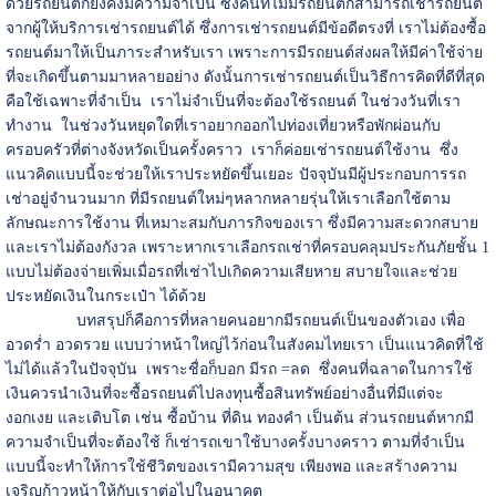
ด้วยรถยนต์ก็ยังคงมีความจำเป็น ซึ่งคนที่ไม่มีรถยนต์ก็สามารถเช่ารถยนต์
จากผู้ให้บริการเช่ารถยนต์ได้ ซึ่งการเช่ารถยนต์มีข้อดีตรงที่ เราไม่ต้องซื้อ
รถยนต์มาให้เป็นภาระสำหรับเรา เพราะการมีรถยนต์ส่งผลให้มีค่าใช้จ่าย
ที่จะเกิดขึ้นตามมาหลายอย่าง ดังนั้นการเช่ารถยนต์เป็นวิธีการคิดที่ดีที่สุด
คือใช้เฉพาะที่จำเป็น เราไม่จำเป็นที่จะต้องใช้รถยนต์ ในช่วงวันที่เรา
ทำงาน ในช่วงวันหยุดใดที่เราอยากออกไปท่องเที่ยวหรือพักผ่อนกับ
ครอบครัวที่ต่างจังหวัดเป็นครั้งคราว เราก็ค่อยเช่ารถยนต์ใช้งาน ซึ่ง
แนวคิดแบบนี้จะช่วยให้เราประหยัดขึ้นเยอะ ปัจจุบันมีผู้ประกอบการรถ
เช่าอยู่จำนวนมาก ที่มีรถยนต์ใหม่ๆหลากหลายรุ่นให้เราเลือกใช้ตาม
ลักษณะการใช้งาน ที่เหมาะสมกับภารกิจของเรา ซึ่งมีความสะดวกสบาย
และเราไม่ต้องกังวล เพราะหากเราเลือกรถเช่าที่ครอบคลุมประกันภัยชั้น 1
แบบไม่ต้องจ่ายเพิ่มเมื่อรถที่เช่าไปเกิดความเสียหาย สบายใจและช่วย
ประหยัดเงินในกระเป๋า ได้ด้วย
บทสรุปก็คือการที่หลายคนอยากมีรถยนต์เป็นของตัวเอง เพื่อ
อวดร่ำ อวดรวย แบบว่าหน้าใหญ่ไว้ก่อนในสังคมไทยเรา เป็นแนวคิดที่ใช้
ไม่ได้แล้วในปัจจุบัน เพราะชื่อก็บอก มีรถ =ลด ซึ่งคนที่ฉลาดในการใช้
เงินควรนำเงินที่จะซื้อรถยนต์ไปลงทุนซื้อสินทรัพย์อย่างอื่นที่มีแต่จะ
งอกเงย และเติบโต เช่น ซื้อบ้าน ที่ดิน ทองคำ เป็นต้น ส่วนรถยนต์หากมี
ความจำเป็นที่จะต้องใช้ ก็เช่ารถเขาใช้บางครั้งบางคราว ตามที่จำเป็น
แบบนี้จะทำให้การใช้ชีวิตของเรามีความสุข เพียงพอ และสร้างความ
เจริญก้าวหน้าให้กับเราต่อไปในอนาคต