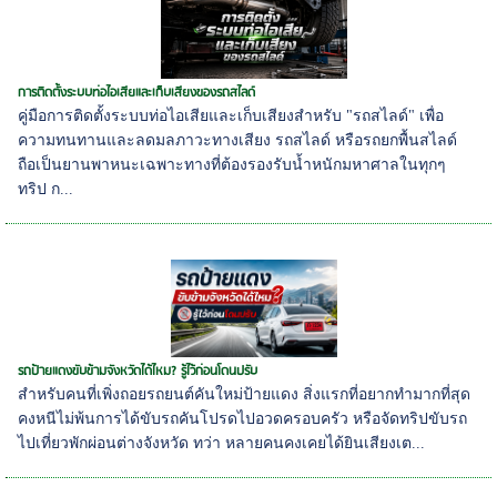
การติดตั้งระบบท่อไอเสียและเก็บเสียงของรถสไลด์
คู่มือการติดตั้งระบบท่อไอเสียและเก็บเสียงสำหรับ "รถสไลด์" เพื่อ
ความทนทานและลดมลภาวะทางเสียง รถสไลด์ หรือรถยกพื้นสไลด์
ถือเป็นยานพาหนะเฉพาะทางที่ต้องรองรับน้ำหนักมหาศาลในทุกๆ
ทริป ก...
รถป้ายแดงขับข้ามจังหวัดได้ไหม? รู้ไว้ก่อนโดนปรับ
สำหรับคนที่เพิ่งถอยรถยนต์คันใหม่ป้ายแดง สิ่งแรกที่อยากทำมากที่สุด
คงหนีไม่พ้นการได้ขับรถคันโปรดไปอวดครอบครัว หรือจัดทริปขับรถ
ไปเที่ยวพักผ่อนต่างจังหวัด ทว่า หลายคนคงเคยได้ยินเสียงเต...