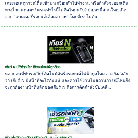
เคยเจอเหตุการณ์ตื่นเช้ามาเตรียมตัวไปทำงาน หรือกำลังจะออกเดิน
ทางไกล แต่สตาร์ตรถเท่าไรก็ไม่ติดไหมครับ? ปัญหานี้ส่วนใหญ่เกิด
จาก “แบตเตอรี่รถยนต์เสื่อมสภาพ” โดยที่เราไม่ทัน...
เกียร์ N มีไว้ทำอะไร? ใช้ตอนไหนให้ถูกต้อง
หลายคนที่ขับรถเกียร์อัตโนมัติหรือรถยนต์ไฟฟ้ายุคใหม่ อาจยังสงสัย
ว่า เกียร์ N มีหน้าที่อะไรกันแน่ และควรใช้งานในสถานการณ์ไหนจึง
จะถูกต้อง? หน้าที่หลักของเกียร์ N คือการตัดกำลังขับเคลื...
เช่ารถไฟฟ้ารายเดือน หรือรายวัน แบบไหนคุ้มกว่า?