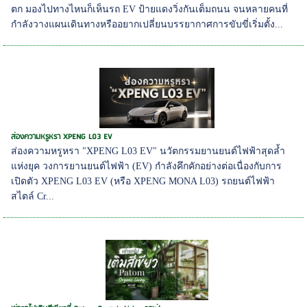
ตก มองไปทางไหนก็เห็นรถ EV ป้ายแดงวิ่งกันเต็มถนน จนหลายคนที่
กำลังวางแผนเดินทางหรืออยากเปลี่ยนบรรยากาศการขับขี่เริ่มตั้ง...
ส่องความหรูหรา XPENG L03 EV
ส่องความหรูหรา "XPENG L03 EV" นวัตกรรมยานยนต์ไฟฟ้าสุดล้ำ
แห่งยุค วงการยานยนต์ไฟฟ้า (EV) กำลังคึกคักอย่างต่อเนื่องกับการ
เปิดตัว XPENG L03 EV (หรือ XPENG MONA L03) รถยนต์ไฟฟ้า
สไตล์ Cr...