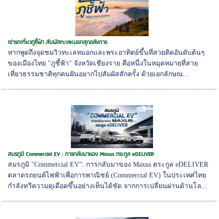
เช่ารถเที่ยวภูชี้ฟ้า สัมผัสทะเลหมอกสุดอลังการ
หากพูดถึงจุดชมวิวทะเลหมอกและพระอาทิตย์ขึ้นที่สวยติดอันดับต้นๆ
ของเมืองไทย "ภูชี้ฟ้า" จังหวัดเชียงราย คือหนึ่งในหมุดหมายที่สาย
เที่ยวธรรมชาติทุกคนฝันอยากไปสัมผัสสักครั้ง ด้วยเอกลักษณ...
สมรภูมิ Commercial EV : การกลับมาของ Maxus ตระกูล eDELIVER
สมรภูมิ "Commercial EV": การกลับมาของ Maxus ตระกูล eDELIVER
ตลาดรถยนต์ไฟฟ้าเพื่อการพาณิชย์ (Commercial EV) ในประเทศไทย
กำลังทวีความดุเดือดขึ้นอย่างเห็นได้ชัด จากการเปลี่ยนผ่านด้านโล...