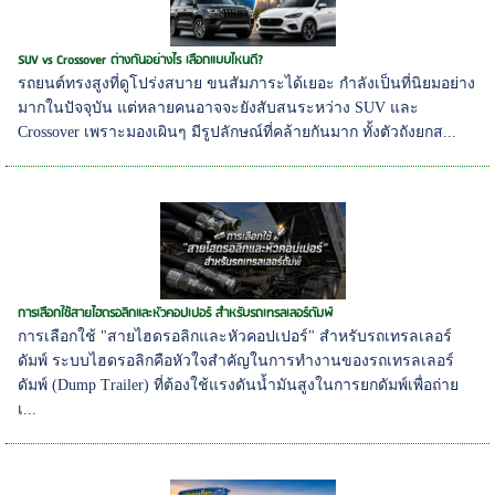
SUV vs Crossover ต่างกันอย่างไร เลือกแบบไหนดี?
รถยนต์ทรงสูงที่ดูโปร่งสบาย ขนสัมภาระได้เยอะ กำลังเป็นที่นิยมอย่าง
มากในปัจจุบัน แต่หลายคนอาจจะยังสับสนระหว่าง SUV และ
Crossover เพราะมองเผินๆ มีรูปลักษณ์ที่คล้ายกันมาก ทั้งตัวถังยกส...
การเลือกใช้สายไฮดรอลิกและหัวคอปเปอร์ สำหรับรถเทรลเลอร์ดัมพ์
การเลือกใช้ "สายไฮดรอลิกและหัวคอปเปอร์" สำหรับรถเทรลเลอร์
ดัมพ์ ระบบไฮดรอลิกคือหัวใจสำคัญในการทำงานของรถเทรลเลอร์
ดัมพ์ (Dump Trailer) ที่ต้องใช้แรงดันน้ำมันสูงในการยกดัมพ์เพื่อถ่าย
เ...