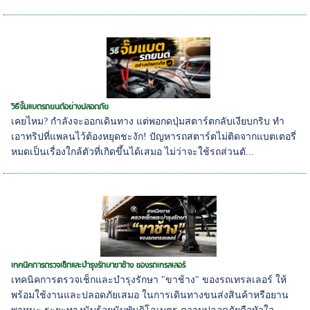
วิธีจั๊มแบตรถยนต์อย่างปลอดภัย
เคยไหม? กำลังจะออกเดินทาง แต่พอกดปุ่มสตาร์ตกลับเงียบกริบ ทำ
เอาทริปที่แพลนไว้ต้องหยุดชะงัก! ปัญหารถสตาร์ตไม่ติดจากแบตเตอรี่
หมดเป็นเรื่องใกล้ตัวที่เกิดขึ้นได้เสมอ ไม่ว่าจะใช้รถส่วนตั...
เทคนิคการตรวจเช็กและบำรุงรักษาขาช้าง ของรถเทรลเลอร์
เทคนิคการตรวจเช็กและบำรุงรักษา "ขาช้าง" ของรถเทรลเลอร์ ให้
พร้อมใช้งานและปลอดภัยเสมอ ในการเดินทางขนส่งสินค้าหรือยาน