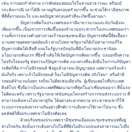
เช่น การออกกำลังกาย การพักผ่อนหย่อนใจในสวนสาธารณะ หรือแม้
กระทั่งการมีเวลาได้มีเวลาอยู่กับครอบครัวมากขึ้น จะช่วยให้เรามีสุขภาพ
ที่ดีทั้งกายและใจ และลดปัญหาครอบครัวที่จะเกิดขึ้นตามมา
ปัญหารถติดในประเทศของเรามีมายาวนานและนับวันยิ่งจะ
เพิ่มมากขึ้น เนื่องจากการเพิ่มขึ้นของจำนวนประชากรในประเทศของเรา
รวมทั้งการขยายตัวอย่างรวดเร็วของชุมชนเมือง ปัญหารถติดนี้ยืดเยื้อมา
นานหลายยุคหลายสมัยแล้ว ผ่านไปหลายรัฐบาลก็ยังไม่สามารถแก้ไข
ปัญหารถติดได้เสียที แถมในรัฐบาลปัจจุบันที่มีนโยบายประชานิยม
นโยบายรถคันแรก ที่ยิ่งซ้ำเติมให้เกิดปัญหารถติดมากขึ้น บ่งบอกถึงความ
ไม่จริงใจของรัฐ ต่อการแก้ปัญหารถติด แนวทางที่จะยั่งยืนในการแก้ปัญหา
รถติดก็คือ การไม่มีรถยนต์ ฟังดูแล้วอาจจะปัญญาอ่อน แต่ความจริงแล้ว
มันก็จริง เพราะถ้าไม่มีรถยนต์ ก็จะไม่มีปัญหารถติด จริงไหม? หรือถ้ามี
รถยนต์จำนวนน้อยๆ รถก็จะไม่ติดเช่นเดียวกัน ผู้เขียนเคยไปที่ประเทศ
สิงค์โปร ซึ่งถือว่าเป็นประเทศที่พัฒนามากที่สุดในอาเซียนของเรา ที่นั้นรถ
ไม่ติดนะครับ เพราะรัฐบาลเขาสนับสนุนโครงสร้างการขนส่งระบบราง ที่
สามารถเดินทางไปมาหาสู่กัน ได้อย่างสะดวกสบาย ประชาชนเขาก็ใช้
ระบบการขนส่งทางรางกันอย่างคึกคัก การเดินทางใช้เวลาไม่นาน ซึ่ง
ผลลัพธ์ก็คือประเทศเขาไม่มีรถติดเลย
ด้วยบริบทของประเทศเรามีชุมชนเมืองและชุมชนชนบทที่อยู่
ห่างไกลกัน ดังนั้นการเดินทางไปในที่ที่ยังไม่มีระบบขนส่งสาธารณะไปถึง