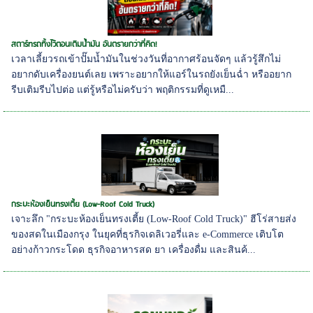
สตาร์ทรถทิ้งไว้ตอนเติมน้ำมัน อันตรายกว่าที่คิด!
เวลาเลี้ยวรถเข้าปั๊มน้ำมันในช่วงวันที่อากาศร้อนจัดๆ แล้วรู้สึกไม่
อยากดับเครื่องยนต์เลย เพราะอยากให้แอร์ในรถยังเย็นฉ่ำ หรืออยาก
รีบเติมรีบไปต่อ แต่รู้หรือไม่ครับว่า พฤติกรรมที่ดูเหมื...
กระบะห้องเย็นทรงเตี้ย (Low-Roof Cold Truck)
เจาะลึก "กระบะห้องเย็นทรงเตี้ย (Low-Roof Cold Truck)" ฮีโร่สายส่ง
ของสดในเมืองกรุง ในยุคที่ธุรกิจเดลิเวอรี่และ e-Commerce เติบโต
อย่างก้าวกระโดด ธุรกิจอาหารสด ยา เครื่องดื่ม และสินค้...