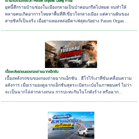
เช่ารถไปเติมสีเขียวที่ Patom Organic Living คาเฟ่
ยุคนี้ตึกรามบ้านช่องในเมืองกลายเป็นป่าคอนกรีตไปหมด จนทำให้
หลายคนเกิดอาการโหยหาพื้นที่สีเขียวใจกลางเมือง แต่ความฝันของ
สายชิลก็เป็นจริง เมื่อย่านทองหล่อมีคาเฟ่สุดเก๋อย่าง Patom Organ...
เบื้องหลังรถขนของกองถ่ายฉากแอ็กชัน
เบื้องหลังรถขนของกองถ่ายฉากแอ็กชัน : ฮีโร่ไร้เงาที่ขับเคลื่อนความ
อลังการ เมื่อเรามองดูฉากแอ็กชันสุดระเบิดระเบ้อในภาพยนตร์ ไม่ว่า
จะเป็นฉากไล่ล่ากลางถนน การปะทะกันในโกดังร้าง หรือฉาก...