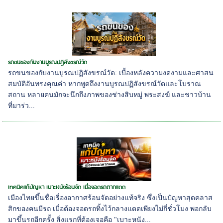
รถขนของกับงานบูรณปฏิสังขรณ์วัด
รถขนของกับงานบูรณปฏิสังขรณ์วัด: เบื้องหลังความงดงามและศาสน
สมบัติอันทรงคุณค่า หากพูดถึงงานบูรณปฏิสังขรณ์วัดและโบราณ
สถาน หลายคนมักจะนึกถึงภาพของช่างสิบหมู่ พระสงฆ์ และชาวบ้าน
ที่มาร่ว...
เทคนิคแก้ปัญหา เบาะหนังร้อนจัด เมื่อจอดรถตากแดด
เมืองไทยขึ้นชื่อเรื่องอากาศร้อนจัดอย่างแท้จริง ซึ่งเป็นปัญหาสุดคลาส
สิกของคนมีรถ เมื่อต้องจอดรถทิ้งไว้กลางแดดเพียงไม่กี่ชั่วโมง พอกลับ
มาขึ้นรถอีกครั้ง สิ่งแรกที่ต้องเจอคือ "เบาะหนัง...