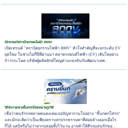
เปิดเทรนด์สถาปัตยกรรมไฟฟ้า 800V
เปิดเทรนด์ "สถาปัตยกรรมไฟฟ้า 800V" หัวใจสำคัญที่จะยกระดับ EV
ยุคใหม่ ในช่วงไม่กี่ปีที่ผ่านมา ตลาดรถยนต์ไฟฟ้า (EV) เติบโตอย่าง
ก้าวกระโดด บริษัทผู้ผลิตยักษ์ใหญ่ต่างแข่งขันกันพัฒนาเทค...
วิธีจัดการคราบขี้นกตกใส่รถอย่างถูกวิธี
เชื่อว่าคนรักรถหลายคนคงเคยเจอปัญหากวนใจอย่าง "ขี้นกตกใส่รถ"
และมักจะคิดว่าเป็นเพียงคราบสกปรกธรรมดาที่ค่อยล้างออกเมื่อไร
ก็ได้ แต่รู้หรือไม่ว่าหากปล่อยทิ้งไว้นาน อาจทำให้สีรถแสนรักขอ...