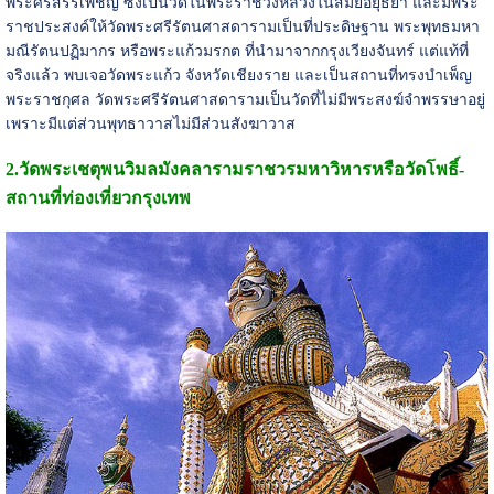
พระศรีสรรเพชญ์ ซึ่งเป็นวัดในพระราชวังหลวงในสมัยอยุธยา และมีพระ
ราชประสงค์ให้วัดพระศรีรัตนศาสดารามเป็นที่ประดิษฐาน พระพุทธมหา
มณีรัตนปฏิมากร หรือพระแก้วมรกต ที่นำมาจากกรุงเวียงจันทร์ แต่แท้ที่
จริงแล้ว พบเจอวัดพระแก้ว จังหวัดเชียงราย และเป็นสถานที่ทรงบำเพ็ญ
พระราชกุศล วัดพระศรีรัตนศาสดารามเป็นวัดที่ไม่มีพระสงฆ์จำพรรษาอยู่
เพราะมีแต่ส่วนพุทธาวาสไม่มีส่วนสังฆาวาส
2.
วัดพระเชตุพนวิมลมังคลารามราชวรมหาวิหารหรือวัดโพธิ์-
สถานที่ท่องเที่ยวกรุงเทพ