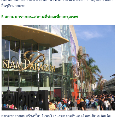
เป็นต้น และมีขบวนพาเหรดนานาชาติ รถไฟเหาะตีลังกา หนูลมกรดและ
อื่นๆอีกมากมาย
5.
สยามพารากอน-
สถานที่ท่องเที่ยวกรุงเทพ
สยามพารากอนสร้างขึ้นบริเวณโรงแรมสยามอินเตอร์คอนติเนนตัลเดิม