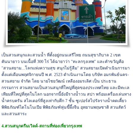
เป็นสวนสนุกและสวนน้ำ ที่ตั้งอยู่ถนนเสรีไทย ถนนสุขาภิบาล 2 เขต
คันนายาว บนเนื้อที่ 300 ไร่ ได้ฉายาว่า "ทะลกรุงเทพ" และคำขวัญคือ
"สวนสยาม...โลกแห่งความสุข สนุกไม่รู้ลืม" สวนสยามเปิดดำเนินการมา
ตั้งแต่เดือนพฤศจิกายนปี พ.ศ. 2523 ดำเนินงานโดย บริษัท อมรพันธ์นคร-
สวนสยาม จำกัด โดย นายไชยวัฒน์ เหลืองอมรเลิศ เป็น ประธาน
กรรมการ สวนสยามเป็นสวนสนุกที่ใหญ่ที่สุดของประเทศไทย และมีทะเล
เทียมที่ใหญ่ที่สุดในโลก นอกจากนี้ยังมีรางน้ำวน สปา พร้อมเครื่องเล่นทาง
น้ำครบครัน สไลเดอร์ที่สูงเท่ากับตึก 7 ชั้น ซูเปอร์สไปรัลรางน้ำคดเคี้ยว
พิพิธภัณฑ์ไดโนโนเปีย พิพิธภัณฑ์หุ่นขี้ผึ้งจีน อุทยานพฤษชาติ สวนสัตว์
และสวนสาระ
4.
สวนสนุกดรีมเวิลด์-
สถานที่ท่องเที่ยวกรุงเทพ