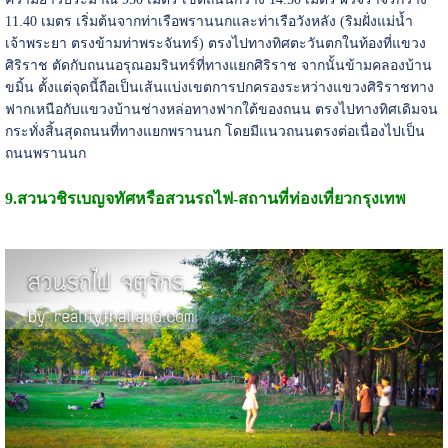
11.40 เมตร เริ่มต้นจากท่าเรือพรานนกและท่าเรือวังหลัง (ริมฝั่งแม่น้ำ
เจ้าพระยา ตรงข้ามท่าพระจันทร์) ตรงไปทางทิศตะวันตกในท้องที่แขวง
ศิริราช ตัดกับถนนอรุณอมรินทร์ที่ทางแยกศิริราช จากนั้นข้ามคลองบ้าน
ขมิ้น ตั้งแต่จุดนี้ถือเป็นเส้นแบ่งเขตการปกครองระหว่างแขวงศิริราชทาง
ฟากเหนือกับแขวงบ้านช่างหล่อทางฟากใต้ของถนน ตรงไปทางทิศเดิมจน
กระทั่งสิ้นสุดถนนที่ทางแยกพรานนก โดยมีแนวถนนตรงต่อเนื่องไปเป็น
ถนนพรานนก
9.สวนวชิรเบญจทัศหรือสวนรถไฟ-
สถานที่ท่องเที่ยวกรุงเทพ