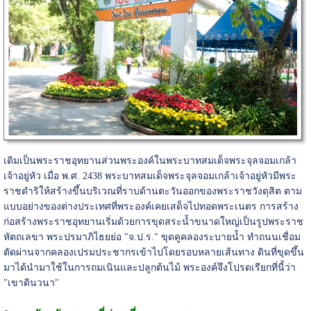
เดิมเป็นพระราชอุทยานส่วนพระองค์ในพระบาทสมเด็จพระจุลจอมเกล้า
เจ้าอยู่หัว เมื่อ พ.ศ. 2438 พระบาทสมเด็จพระจุลจอมเกล้าเจ้าอยู่หัวมีพระ
ราชดำริให้สร้างขึ้นบริเวณที่ราบด้านตะวันออกของพระราชวังดุสิต ตาม
แบบอย่างของต่างประเทศที่พระองค์เคยเสด็จไปทอดพระเนตร การสร้าง
ก่อสร้างพระราชอุทยานเริ่มด้วยการขุดสระน้ำขนาดใหญ่เป็นรูปพระราช
หัตถเลขา พระปรมาภิไธยย่อ "จ.ป.ร." ขุดคูคลองระบายน้ำ ทำถนนเชื่อม
ตัดผ่านจากคลองเปรมประชากรเข้าไปโดยรอบหลายเส้นทาง ดินที่ขุดขึ้น
มาได้นำมาใช้ในการถมเนินและปลูกต้นไม้ พระองค์จึงโปรดเรียกที่นี้ว่า
"เขาดินวนา"