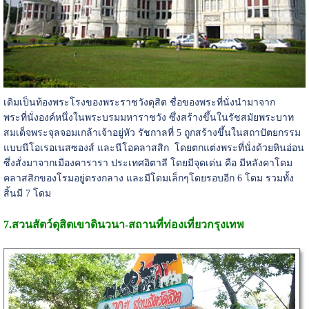
เดิมเป็นท้องพระโรงของพระราชวังดุสิต ชื่อของพระที่นั่งนำมาจาก
พระที่นั่งองค์หนึ่งในพระบรมมหาราชวัง ซึ่งสร้างขึ้นในรัชสมัยพระบาท
สมเด็จพระจุลจอมเกล้าเจ้าอยู่หัว รัชกาลที่ 5 ถูกสร้างขึ้นในสถาปัตยกรรม
แบบนีโอเรอเนสซองส์ และนีโอคลาสสิก โดยตกแต่งพระที่นั่งด้วยหินอ่อน
ซึ่งสั่งมาจากเมืองคารารา ประเทศอิตาลี โดยมีจุดเด่น คือ มีหลังคาโดม
คลาสสิกของโรมอยู่ตรงกลาง และมีโดมเล็กๆโดยรอบอีก 6 โดม รวมทั้ง
สิ้นมี 7 โดม
7.สวนสัตว์ดุสิตเขาดินวนา-
สถานที่ท่องเที่ยวกรุงเทพ