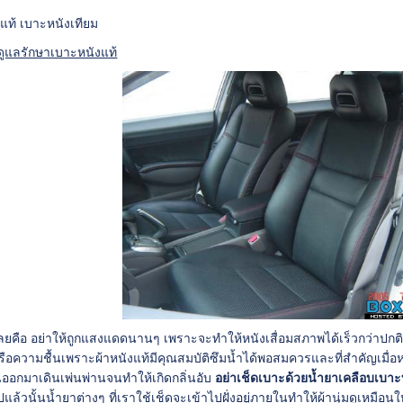
แท้ เบาะหนังเทียม
รดูแลรักษาเบาะหนังแท้
เลยคือ อย่าให้ถูกแสงแดดนานๆ เพราะจะทำให้หนังเสื่อมสภาพได้เร็วกว่าปกต
ือความชื้นเพราะผ้าหนังแท้มีคุณสมบัติซึมน้ำได้พอสมควรและที่สำคัญเมื่อหน
ในออกมาเดินเพ่นพ่านจนทำให้เกิดกลิ่นอับ
อย่าเช็ดเบาะด้วยน้ำยาเคลือบเบาะ
แล้วนั้นน้ำยาต่างๆ ที่เราใช้เช็ดจะเข้าไปฝั่งอยู่ภายในทำให้ผ้านุ่มดูเหมือนใ