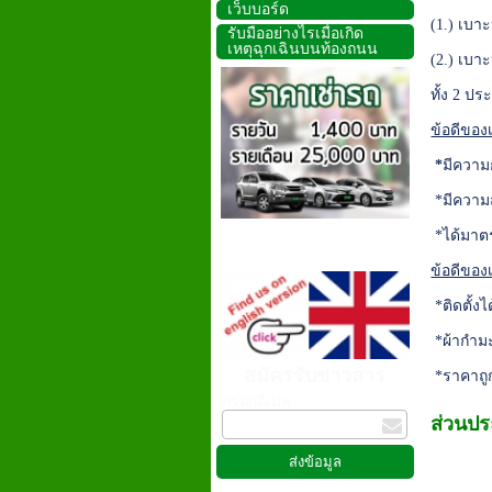
เว็บบอร์ด
(1.) เบา
รับมืออย่างไรเมื่อเกิด
เหตุฉุกเฉินบนท้องถนน
(2.) เบา
ทั้ง 2 ปร
ข้อดีของ
*
มีความ
*มีความ
*ได้มาต
ข้อดีของ
*ติดตั้งไ
*ผ้ากำมะย
สมัครรับข่าวสาร
*ราคาถูก
กรอกอีเมล
ส่วนป