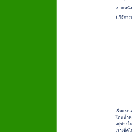
เบาะหนัง
1.วีธีกา
เริ่มแรก
โดนน้ำหร
อยู่ข้าง
เราเช็ดไป