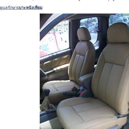
รดูแลรักษา
เบาะหนังเทียม