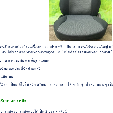
คนรักรถยนต์จะกังวนเรื่องเบาะสกปรก หรือ เป็นคราบ คนใช้รถส่วนใหญ่จะไม่ค
เบาะก็มีหลานวิธี ท่านที่รักษารถทุกคน จะได้ไม่ต้องไปเสียเงินทองมากมาย 
บๆเบาะหน่อยคับ แล้วก็ดูดฝุ่นก่อน
ขัดด้วยแปลงที่ขัดกำมะหยี่
ฝ่นอีกรอบ
ี่มีรอยเปื้อน ที่ไม่ใช้หมึก หรือสกปรกธรรมดา ให้เอาผ้าชุบน้ำหมาดมากๆ เช็
ลรักษาเบาะหนัง
บาะหนัง เบาะหนังแบ่งได้เป็น 2 ประเภทดังนี้