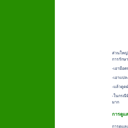
ส่วนใหญ่
การรักษา
-เอามือต
-เอาแปลง
-แล้วดูด
-ในกรณีท
มาก
การดูแ
การดูแลเ