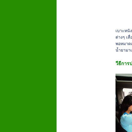
เบาะหนัง
ต่างๆ เส
พอหมาดเช
น้ำยามาเ
วีธีการป