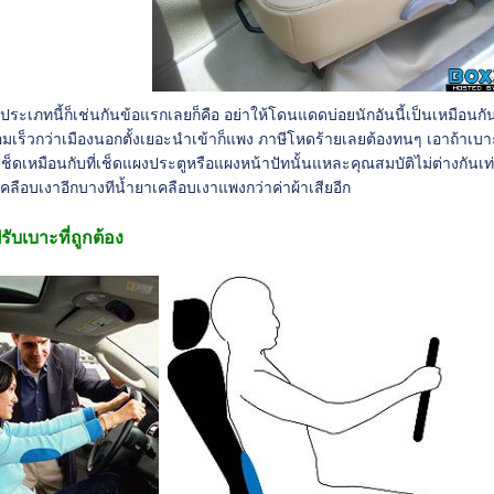
ประเภทนี้ก็เช่นกันข้อแรกเลยก็คือ อย่าให้โดนแดดบ่อยนักอันนี้เป็นเหมือนกัน
ื่อมเร็วกว่าเมืองนอกตั้งเยอะนำเข้าก็แพง ภาษีโหดร้ายเลยต้องทนๆ เอาถ้าเบา
็ดเหมือนกับที่เช็ดแผงประตูหรือแผงหน้าปัทนั้นแหละคุณสมบัติไม่ต่างกันเท่าใ
คลือบเงาอีกบางทีน้ำยาเคลือบเงาแพงกว่าค่าผ้าเสียอีก
รับเบาะที่ถูกต้อง