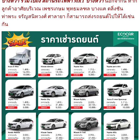
บางหว้า รวมไปถึง สถานีรถไฟฟ้า MRT บางหว้า
นอกจากนี้ หาก
ลูกค้าอาศัยบริเวณ เพชรเกษม พุทธมลฑล บางแค ตลิ่งชัน
ท่าพระ จรัญสนิทวงศ์ ศาลายา ก็สามารถส่งรถยนต์ไปให้ได้เช่น
กัน