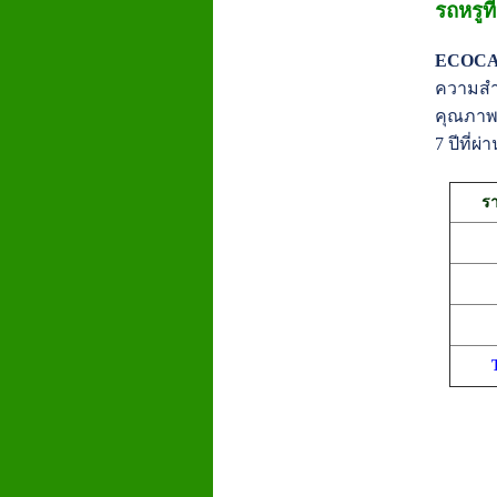
รถหรูท
ECOCAR 
ความสำค
คุณภาพด
7 ปีที่ผ
รา