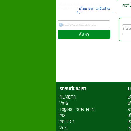
ความ
เมื่อท่านส่งข้อมูลผ่านฟอร์ม จะถือว่า
ท่านยอมรับใน
นโยบายความเป็นส่วน
ตัว
ของเรา
รถยนต์ของเรา
บ
ALMERA
เ
Yaris
เ
Toyota Yaris ATIV
ร
MG
เ
MAZDA
เช
Vios
เ