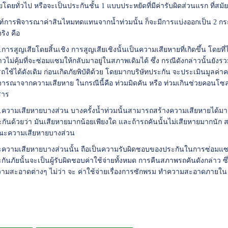
ยโดยทั่วไป หรือจะเป็นประกันชั้น 1 แบบประหยัดที่มีค่ารับผิดส่วนแรก ที่สมัยน
ฑ์การพิจารณาค่าสินไหมทดแทนจากน้ำท่วมนั้น ก็จะมีการแบ่งออกเป็น 2 
จริง คือ
เสียโดยสิ้นเชิง การสูญเสียเชิงนั้นเป็นความเสียหายที่เกิดขึ้น โดยที่
าวไม่คุ้มที่จะซ่อมแซมให้กลับมาอยู่ในสภาพเดิมได้ ซึ่ง กรณีดังกล่าวนั้นยังรว
ถใช้ได้ดังเดิม ก่อนเกิดภัยพิบัติด้วย โดยมากบริษัทประกัน จะประเมินมูลค่า
ิจารณาจากความเสียหาย ในกรณีนี้คือ ท่วมมิดคัน หรือ ท่วมเกินช่วยคอนโซลห
สาร
ียหายบางส่วน บางครั้งน้ำท่วมนั้นสามารถสร้างความเสียหายได้มาก แต่ท
ะกันด้วยว่า มันเสียหายมากน้อยเพียงใด และถ้ารถคันนั้นไม่เสียหายมากนัก 
ษณะความเสียหายบางส่วน
วามเสียหายบางส่วนนั้น ถือเป็นความรับผิดชอบของประกันในการซ่อมแซมร
กันภัยนั้นจะเป็นผู้รับผิดชอบค่าใช้จ่ายทั้งหมด การคืนสภาพรถคันดังกล่าว ซึ่
มสะอาดต่างๆ ไม่ว่า จะ ค่าใช้จ่ายเรื่องการซักพรม ทำความสะอาดภายใน ก