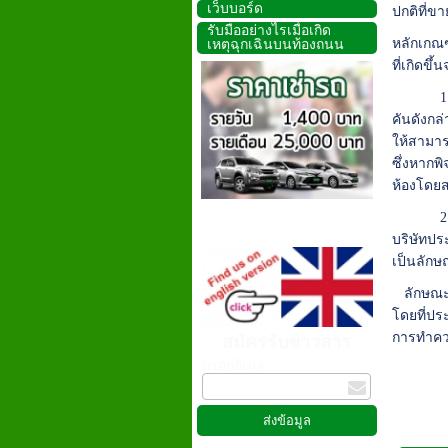
เว็บบอร์ด
ปกติที่ขา
รับมืออย่างไรเมื่อเกิด
หลักเกณ
เหตุฉุกเฉินบนท้องถนน
ที่เกิดขึ้น
1.การสูญ
คันดังกล่
ให้สามาร
ซึ่งหากพ
ห้องโดย
2.ความเส
บริษัทปร
เป็นลัก
ลักษณะค
โดยที่ประ
การทำควา
สมัครรับข่าวสาร
กรอกอีเมล