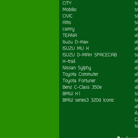
CITY
ร
Mobilio
รถ
CIVIC
ร
Altis
ร
camry
เ
TEANA
เ
Isuzu D-max
เช
ISUZU MU X
เ
ISUZU D-MAX SPACECAB
ร
X-trail
เ
Nissan Sylphy
เข
Toyota Commuter
เช
Toyota Fortuner
เ
Benz C-Class 350e
เ
BMW X1
รถ
BMW series3 320d Iconic
รถ
เ
ห้
C
รถ