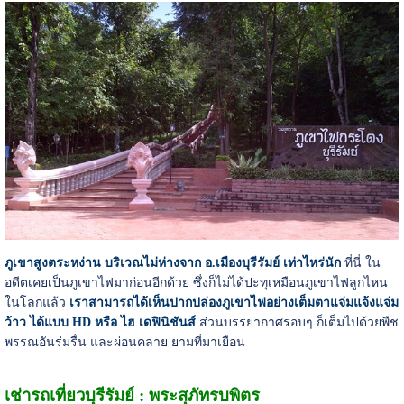
ภูเขาสูงตระหง่าน บริเวณไม่ห่างจาก อ.เมืองบุรีรัมย์ เท่าไหร่นัก
ที่นี่ ใน
อดีตเคยเป็นภูเขาไฟมาก่อนอีกด้วย ซึ่งก็ไม่ได้ปะทุเหมือนภูเขาไฟลูกไหน
ในโลกแล้ว
เราสามารถได้เห็นปากปล่องภูเขาไฟอย่างเต็มตาแจ่มแจ้งแจ่ม
ว้าว ได้แบบ HD หรือ ไฮ เดฟินิชันส์
ส่วนบรรยากาศรอบๆ ก็เต็มไปด้วยพืช
พรรณอันร่มรื่น และผ่อนคลาย ยามที่มาเยือน
เช่ารถเที่ยวบุรีรัมย์ : พระสุภัทรบพิตร