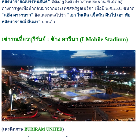
หลังนารายณ์บรรทมสินธ์"
ที่ตั้งอยู่ในตัวปราสาทประธาน ที่ได้ต่อสู้
ทางการทูตเพื่อนำกลับมาจากประเทศสหรัฐอเมริกา เมื่อปี พ.ศ.2531 ขนาด
"แอ๊ด คาราบาว"
ยังแต่งเพลงไปว่า
"เอา ไมเคิล แจ็คสัน คืนไป เอา ทับ
หลังนารายณ์ คืนมา"
มาแล้ว
เช่ารถเที่ยวบุรีรัมย์ : ช้าง อารีนา (I-Mobile Stadium)
(เครดิตภาพ
BURIRAM UNITED
)