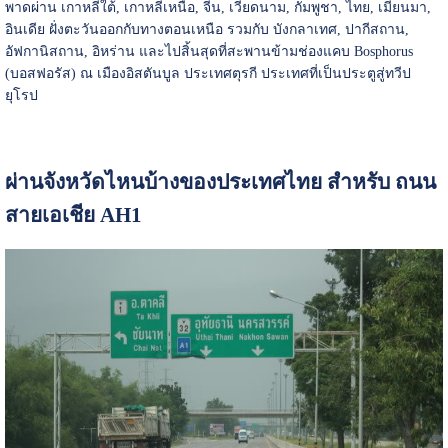
พาดผ่าน เกาหลีใต้, เกาหลีเหนือ, จีน, เวียดนาม, กัมพูชา, ไทย, เมียนมา,
อินเดีย ฝั่งตะวันออกกับทางตอนเหนือ รวมกับ บังกลาเทศ, ปากีสถาน,
อัฟกานิสถาน, อิหร่าน และไปสิ้นสุดที่สะพานข้ามช่องแคบ Bosphorus
(บอสฟอรัส) ณ เมืองอิสตันบูล ประเทศตุรกี ประเทศที่เป็นประตูสู่ทวีป
ยุโรป
ผ่านจังหวัดไหนบ้างของประเทศไทย สำหรับ ถนน
สายเอเชีย AH1