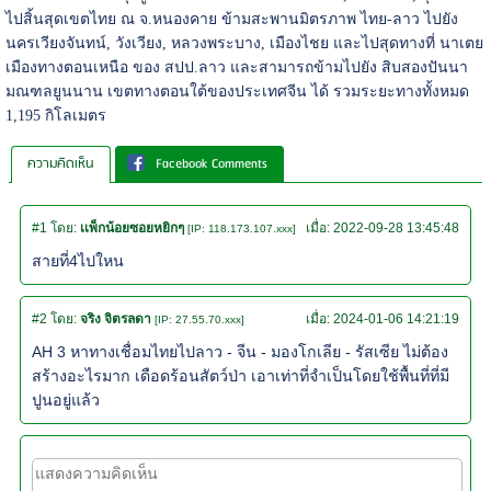
ไปสิ้นสุดเขตไทย ณ จ.หนองคาย ข้ามสะพานมิตรภาพ ไทย-ลาว ไปยัง
นครเวียงจันทน์, วังเวียง, หลวงพระบาง, เมืองไชย และไปสุดทางที่ นาเตย
เมืองทางตอนเหนือ ของ สปป.ลาว และสามารถข้ามไปยัง สิบสองปันนา
มณฑลยูนนาน เขตทางตอนใต้ของประเทศจีน ได้ รวมระยะทางทั้งหมด
1,195 กิโลเมตร
ความคิดเห็น
Facebook Comments
#1
โดย:
เเพ็กน้อยซอยหยิกๆ
เมื่อ:
2022-09-28 13:45:48
[IP: 118.173.107.xxx]
สายที่4ไปใหน
#2
โดย:
จริง จิตรลดา
เมื่อ:
2024-01-06 14:21:19
[IP: 27.55.70.xxx]
AH 3 หาทางเชื่อมไทยไปลาว - จีน - มองโกเลีย - รัสเซีย ไม่ต้อง
สร้างอะไรมาก เดือดร้อนสัตว์ป่า เอาเท่าที่จำเป็นโดยใช้พื้นที่ที่มี
ปูนอยู่แล้ว