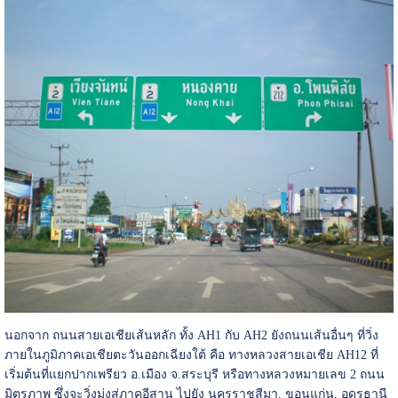
นอกจาก ถนนสายเอเชียเส้นหลัก ทั้ง AH1 กับ AH2 ยังถนนเส้นอื่นๆ ที่วิ่ง
ภายในภูมิภาคเอเชียตะวันออกเฉียงใต้ คือ ทางหลวงสายเอเชีย AH12 ที่
เริ่มต้นที่แยกปากเพรียว อ.เมือง จ.สระบุรี หรือทางหลวงหมายเลข 2 ถนน
มิตรภาพ ซึ่งจะวิ่งมุ่งสู่ภาคอีสาน ไปยัง นครราชสีมา, ขอนแก่น, อุดรธานี