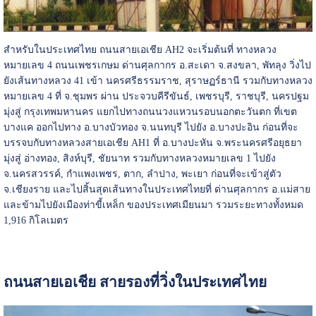
สำหรับในประเทศไทย ถนนสายเอเชีย AH2 จะเริ่มต้นที่ ทางหลวง
หมายเลข 4 ถนนเพชรเกษม ด่านศุลกากร อ.สะเดา จ.สงขลา, พัทลุง วิ่งไป
ยังเส้นทางหลวง 41 เข้า นครศรีธรรมราช, สุราษฏร์ธานี รวมกับทางหลวง
หมายเลข 4 ที่ จ.ชุมพร ผ่าน ประจวบคีรีขันธ์, เพชรบุรี, ราชบุรี, นครปฐม
มุ่งสู่ กรุงเทพมหานคร แยกไปทางถนนวงแหวนรอบนอกตะวันตก ที่เขต
บางแค ออกไปทาง อ.บางบัวทอง จ.นนทบุรี ไปยัง อ.บางปะอิน ก่อนที่จะ
บรรจบกับทางหลวงสายเอเชีย AH1 ที่ อ.บางปะหัน จ.พระนครศรีอยุธยา
มุ่งสู่ อ่างทอง, สิงห์บุรี, ชัยนาท รวมกับทางหลวงหมายเลข 1 ไปยัง
จ.นครสวรรค์, กำแพงเพชร, ตาก, ลำปาง, พะเยา ก่อนที่จะเข้าสู่ตัว
จ.เชียงราย และไปสิ้นสุดเส้นทางในประเทศไทยที่ ด่านศุลกากร อ.แม่สาย
และข้ามไปยังเมืองท่าขี้เหล็ก ของประเทศเมียนมา รวมระยะทางทั้งหมด
1,916 กิโลเมตร
ถนนสายเอเชีย สายรองที่วิ่งในประเทศไทย