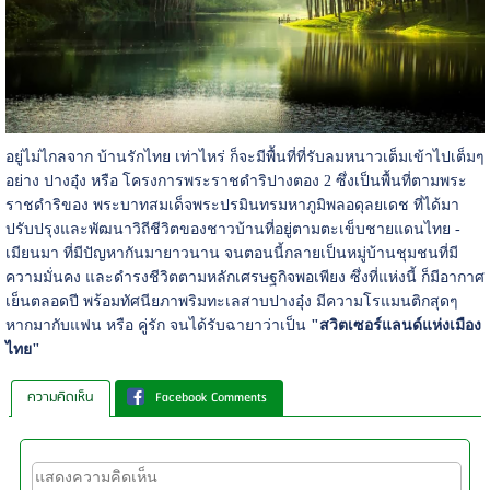
อยู่ไม่ไกลจาก บ้านรักไทย เท่าไหร่ ก็จะมีพื้นที่ที่รับลมหนาวเต็มเข้าไปเต็มๆ
อย่าง ปางอุ๋ง หรือ โครงการพระราชดำริปางตอง 2 ซึ่งเป็นพื้นที่ตามพระ
ราชดำริของ พระบาทสมเด็จพระปรมินทรมหาภูมิพลอดุลยเดช ที่ได้มา
ปรับปรุงและพัฒนาวิถีชีวิตของชาวบ้านที่อยู่ตามตะเข็บชายแดนไทย -
เมียนมา ที่มีปัญหากันมายาวนาน จนตอนนี้กลายเป็นหมู่บ้านชุมชนที่มี
ความมั่นคง และดำรงชีวิตตามหลักเศรษฐกิจพอเพียง ซึ่งที่แห่งนี้ ก็มีอากาศ
เย็นตลอดปี พร้อมทัศนียภาพริมทะเลสาบปางอุ๋ง มีความโรแมนติกสุดๆ
หากมากับแฟน หรือ คู่รัก จนได้รับฉายาว่าเป็น
"สวิตเซอร์แลนด์แห่งเมือง
ไทย"
ความคิดเห็น
Facebook Comments