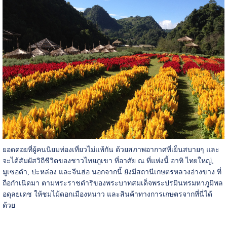
ยอดดอยที่ผู้คนนิยมท่องเที่ยวไม่แพ้กัน ด้วยสภาพอากาศที่เย็นสบายๆ และ
จะได้สัมผัสวิถีชีวิตของชาวไทยภูเขา ที่อาศัย ณ ที่แห่งนี้ อาทิ ไทยใหญ่,
มูเซอดำ, ปะหล่อง และจีนฮ่อ นอกจากนี้ ยังมีสถานีเกษตรหลวงอ่างขาง ที่
ถือกำเนิดมา ตามพระราชดำริของพระบาทสมเด็จพระปรมินทรมหาภูมิพล
อดุลยเดช ให้ชมไม้ดอกเมืองหนาว และสินค้าทางการเกษตรจากที่นี่ได้
ด้วย