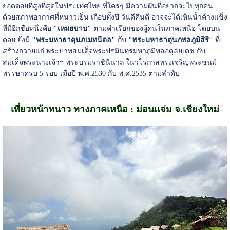
ยอดดอยที่สูงที่สุดในประเทศไทย ที่ใครๆ มีความฝันที่อยากจะไปทุกคน
ด้วยสภาพอากาศที่หนาวเย็น เกือบทั้งปี วันดีคืนดี อาจจะได้เห็นน้ำค้างแข็ง
ที่มีอีกชื่อหนึ่งคือ
"เหมยขาบ"
ตามคำเรียกของผู้คนในภาคเหนือ โดยบน
ดอย ยังมี
"พระมหาธาตุนภเมทนีดล"
กับ
"พระมหาธาตุนภพลภูมิสิริ"
ที่
สร้างถวายแก่ พระบาทสมเด็จพระปรมินทรมหาภูมิพลอดุลยเดช กับ
สมเด็จพระนางเจ้าฯ พระบรมราชินีนาถ ในวโรกาสทรงเจริญพระชนม์
พรรษาครบ 5 รอบ เมื่อปี พ.ศ.2530 กับ พ.ศ.2535 ตามลำดับ
เที่ยวหน้าหนาว ทางภาคเหนือ : ม่อนแจ่ม จ.เชียงใหม่