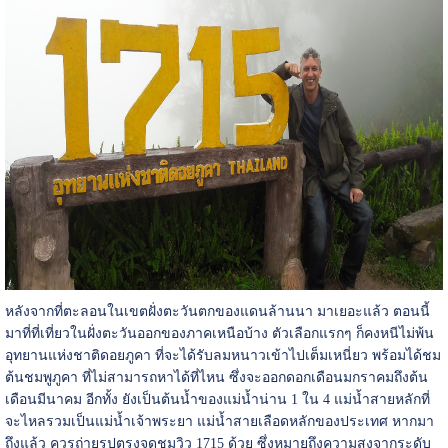
หลังจากที่ตะลอนในเขตฝั่งตะวันตกของแดนล้านนา มาเยอะแล้ว ตอนนี้
มาที่ที่เที่ยวในฝั่งตะวันออกของภาคเหนือบ้าง ตัวเลือกแรกๆ ก็คงหนีไม่พ้น
อุทยานแห่งชาติดอยภูคา ที่จะได้รับลมหนาวเข้าไปเต็มเหนี่ยว พร้อมได้ชม
ต้นชมพูภูคา ที่ไม่สามารถหาได้ที่ไหน ซึ่งจะออกดอกเดือนมกราคมถึงต้น
เดือนมีนาคม อีกทั้ง ยังเป็นต้นน้ำของแม่น้ำน่าน 1 ใน 4 แม่น้ำสายหลักที่
จะไหลรวมเป็นแม่น้ำเจ้าพระยา แม่น้ำสายเลือดหลักของประเทศ หากมา
ถึงแล้ว ควรถ่ายรูปตรงจุดชมวิว 1715 ด้วย ซึ่งหมายถึงความสูงจากระดับ