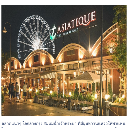
ตลาดแนวๆ ใจกลางกรุง ริมแม่น้ำเจ้าพระยา ที่มีมุมหวานแหววให้พาแฟน