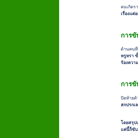
คนเกิดร
เรื่องแต
การขับ
ด้านคนที
หรูหรา ข
ร้องความ
การขั
ปิดท้ายด
สกปรกเลย
โดยสรุปแ
แค่นี้ก็