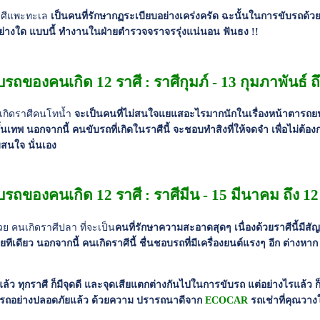
าศีแพะทะเล
เป็นคนที่รักษากฏระเบียบอย่างเคร่งครัด ฉะนั้นในการขับรถด้ว
่อย่างใด แบบนี้ ทำงานในฝ่ายตำรวจจราจรรุ่งแน่นอน ฟันธง !!
รถของคนเกิด 12 ราศี : ราศีกุมภ์ - 13 กุมภาพันธ์ 
่เกิดราศีคนโทน้ำ
จะเป็นคนที่ไม่สนใจแยแสอะไรมากนักในเรื่องหน้าตารถยน
ั้นเทพ นอกจากนี้ คนขับรถที่เกิดในราศีนี้ จะชอบทำสิงที่ให้จดจำ เพื่อไม่ต้อ
สนใจ นั่นเอง
บรถของคนเกิด 12 ราศี : ราศีมีน - 15 มีนาคม ถึง 
้วย คนเกิดราศีปลา ที่จะเป็น
คนที่รักษาความสะอาดสุดๆ เนื่องด้วยราศีนี้มีสั
ทีเดียว นอกจากนี้ คนเกิดราศีนี้ ชื่นชอบรถที่มีเครื่องยนต์แรงๆ อีก ต่างหาก
ล้ว ทุกราศี ก็มีจุดดี และจุดเสียแตกต่างกันไปในการขับรถ แต่อย่างไรแล้ว ก็
ขับรถอย่างปลอดภัยแล้ว ด้วยความ ปรารถนาดีจาก
ECOCAR
รถเช่าที่คุณวาง