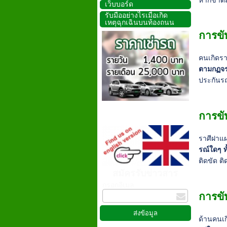
หากขาดสต
เว็บบอร์ด
รับมืออย่างไรเมื่อเกิด
เหตุฉุกเฉินบนท้องถนน
การขั
คนเกิดรา
ตามกฏจรา
ประกันรถ
การขั
ราศีฝาแ
รณ์ใดๆ ท
ติดขัด ต
สมัครรับข่าวสาร
กรอกอีเมล
การขั
ด้านคนเก