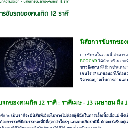
บทความรถเช่า
>
นิสัยการขับรถของคนเกิด 12 ราศี
การขับรถของคนเกิด 12 ราศี
นิสัยการขับรถของค
การขับรถในตอนนี้ สามารถบ่ง
ECOCAR
ได้นำบทวิเคราะ
ชาวอังกฤษ
ที่ได้มาชำแหละ
เช่นไร !?
แต่ขอบอกไว้ก่อนว่
วิจารณญาณในการอ่านและวิ
บรถของคนเกิด 12 ราศี : ราศีเมษ - 13 เมษายน ถึ
าศีแกะ
เป็นราศีจะมีนิสัยที่เอียงไปทางไม่ค่อยสู้ดีนักในการเอื้่อเฟื้อเผื่อแผ่ ซ
ะต้องการรถที่มีสมรรถนะที่ดีที่สุดกว่าใครๆ แถมคนเกิดราศีนี้ มักจะเร่งรีบอ