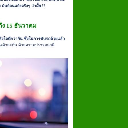
มันย้อนแย้งจริงๆ ว่ามั้ย !?
ถึง 15 ธันวาคม
่งใดดีกว่ากัน ซึ่งในการขับรถด้วยแล้ว
กวนเค้าละกัน ด้วยความปรารถนาดี