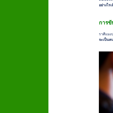
อย่างไรเส
การขั
ราศีแมง
จะเป็นคนท