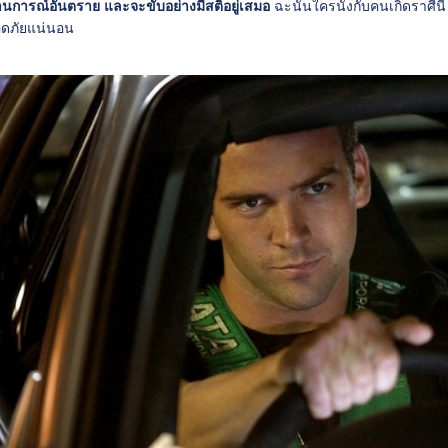
านการณ์อันตราย และจะขับอย่างมีสติอยู่เสมอ
ฉะนั้นใครนั่งกับคนเกิดราศีน
อดภัยแน่นอน