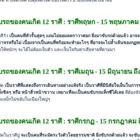
ิ ทางที่ดีให้ควบคุมจิตใจตัวเองให้ดีไว้ ยามนั่งหลังพวงมาลัย
บรถของคนเกิด 12 ราศี : ราศีพฤษก - 15 พฤษภาคม ถ
ศีวัว
เป็นคนที่หัวรั้นสุดๆ แถมไม่ยอมลดราวาศอก ยิ่งมาขับรถด้วยแล้ว อา
จรหรือไม่ เนื่องจากเป็นคนที่พร้อมจะทำอะไรๆ ที่อาจจะไปล้ำเส้นของกฏ
ให้หนักๆ จะได้ไม่ต้องเจ็บตัว และเจ็บใจกับค่าเสียหายที่ตามมา
บรถของคนเกิด 12 ราศี : ราศีเมถุน - 15 มิถุนายน 
ฝด
เป็นราศีที่แสดงถึงการเดินทางอย่างแท้จริง เป็นราศีที่มีนิสัยใจเย็นในกา
ั้งชิลๆ หรือ หน้าสิ่วหน้าขวาน เหมาะที่จะเป็นคนขับรถแท็กซีได้เลย
ที่ต้อง
ิดแหง็กไม่ขยับในเมืองใหญ่ๆ
บรถของคนเกิด 12 ราศี : ราศีกรกฏ - 15 กรกฎาคม ถ
ิดในราศีปู
จะเป็นคนที่ระมัดระวังตัวโดยธรรมชาติ ยิ่งขับรถด้วยแล้ว จะขั