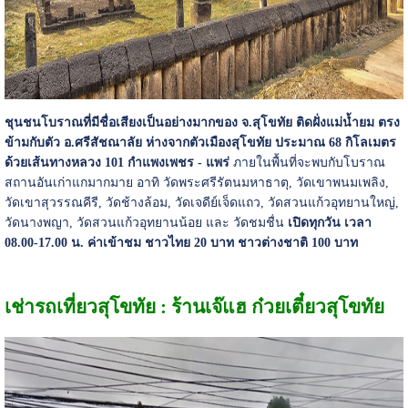
ชุนชนโบราณที่มีชื่อเสียงเป็นอย่างมากของ จ.สุโขทัย ติดฝั่งแม่น้ำยม ตรง
ข้ามกับตัว อ.ศรีสัชณาลัย ห่างจากตัวเมืองสุโขทัย ประมาณ 68 กิโลเมตร
ด้วยเส้นทางหลวง 101 กำแพงเพชร - แพร่
ภายในพื้นที่จะพบกับโบราณ
สถานอันเก่าแกมากมาย อาทิ วัดพระศรีรัตนมหาธาตุ, วัดเขาพนมเพลิง,
วัดเขาสุวรรณคีรี, วัดช้างล้อม, วัดเจดีย์เจ็ดแถว, วัดสวนแก้วอุทยานใหญ่,
วัดนางพญา, วัดสวนแก้วอุทยานน้อย และ วัดชมชื่น
เปิดทุกวัน เวลา
08.00-17.00 น. ค่าเข้าชม ชาวไทย 20 บาท ชาวต่างชาติ 100 บาท
เช่ารถเที่ยวสุโขทัย : ร้านเจ๊แฮ ก๋วยเตี๋ยวสุโขทัย