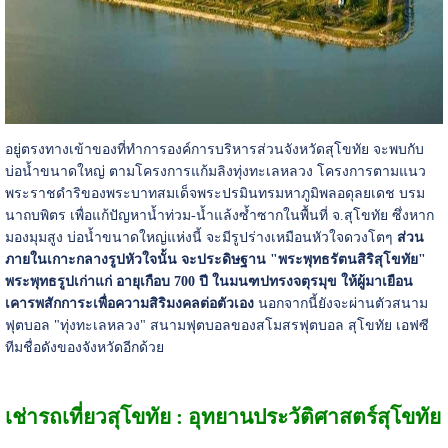
อยู่ตรงทางเข้าของที่ทำการองค์การบริหารส่วนจังหวัดสุโขทัย จะพบกับ
บ่อน้ำขนาดใหญ่ ตามโครงการแก้มลิงทุ่งทะเลหลวง โครงการตามแนว
พระราชดำริของพระบาทสมเด็จพระปรมินทรมหาภูมิพลอดุลยเดช บรม
นาถบพิตร เพื่อแก้ปัญหาน้ำท่วม-น้ำแล้งซ้ำซากในพื้นที่ จ.สุโขทัย ซึ่งหาก
มองมุมสูง บ่อน้ำขนาดใหญ่แห่งนี้ จะมีรูปร่างเหมือนหัวใจดวงโตๆ
ส่วน
ภายในเกาะกลางรูปหัวใจนั้น จะประดิษฐาน "พระพุทธรัตนสิริสุโขทัย"
พระพุทธรูปเก่าแก่ อายุเกือบ 700 ปี ในมนฑปทรงจตุรมุข ให้ผู้มาเยือน
เคารพสักการะเพื่อความสิริมงคลต่อตัวเอง
นอกจากนี้ยังจะผ่านตัวสนาม
ฟุตบอล "ทุ่งทะเลหลวง" สนามฟุตบอลของสโมสรฟุตบอล สุโขทัย เอฟซี
ทีมชื่อดังของจังหวัดอีกด้วย
เช่ารถเที่ยวสุโขทัย : อุทยานประวัติศาสตร์สุโขทัย