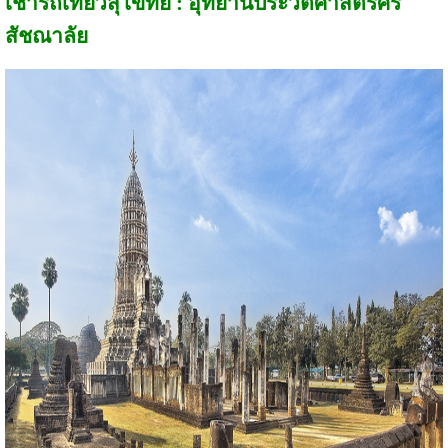
เช่ารถเที่ยวสุโขทัย : อุทยานประวัติศาสตร์ศรี
สัชณาลัย