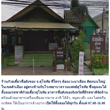
ร้านก๋วยเตี๋ยวชื่อดังของ จ.สุโขทัย ที่ใครๆ ต้องแวะมาเยือน ติดถนนใหญ่
ในเขตตัวเมือง อยู่ตรงข้ามกับโรงพยาบาลรวมแพทย์สุโขทัย ซึ่งคุณจะได้
ลิ้มลองรสชาติก๋วยเตี๋ยวสุโขทัย อาหารชื่อดังของจังหวัดที่มีรสชาติจัดจ้าน
พร้อมด้วยอาหารเครื่องเคียงมากมาย อาทิ ไส้อั่ว, หมูสะเต๊ะ และไอศครีม
กะทิสด ให้เป็นอาการล้างปาก
เปิดให้ลิ้มลองได้ทุกวัน ตั้งแต่ 07.00-16.00
น.