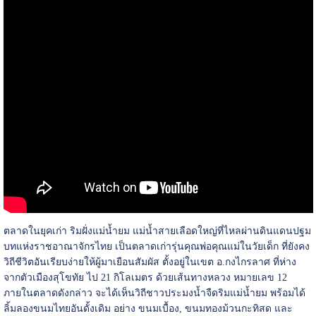
ตลาดในยุคเก่า ริมฝั่งแม่น้ำยม แม่น้ำสายเลือดใหญ่ที่ไหลผ่านดินแดนปฐม
บทแห่งราชอาณาจักรไทย เป็นตลาดเก่ารุ่นคุณพ่อคุณแม่ในวัยเด็ก ที่ยังคง
วิถีชีวิตอันเรียบง่ายให้ผู้มาเยือนสัมผัส ตั้งอยู่ในเขต อ.กงไกรลาศ ที่ห่าง
จากตัวเมืองสุโขทัย ไป 21 กิโลเมตร ด้วยเส้นทางหลวง หมายเลข 12
ภายในตลาดดังกล่าว จะได้เห็นวิถีชาวประมงน้ำจืดริมแม่น้ำยม พร้อมได้
ลิ้มลองขนมไทยอันดั้งเดิม อย่าง ขนมเบื้อง, ขนมทองม้วนกะทิสด และ