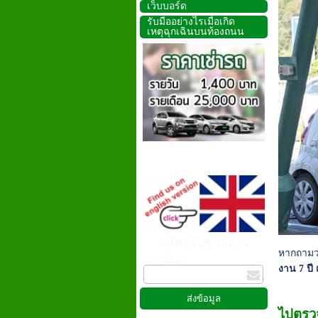
เว็บบอร์ด
รับมืออย่างไรเมื่อเกิด
เหตุฉุกเฉินบนท้องถนน
สมัครรับข่าวสาร
หากถามว
กรอกอีเมล
งาน 7 ปี
ไปตรว