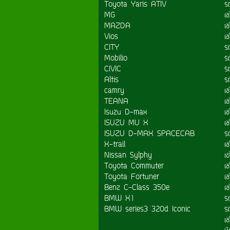
Toyota Yaris ATIV
ร
MG
เ
MAZDA
เช
Vios
เ
CITY
ร
Mobilio
รถ
CIVIC
ร
Altis
ร
camry
เ
TEANA
เ
Isuzu D-max
เช
ISUZU MU X
เ
ISUZU D-MAX SPACECAB
ร
X-trail
เ
Nissan Sylphy
เข
Toyota Commuter
เช
Toyota Fortuner
เ
Benz C-Class 350e
เ
BMW X1
รถ
BMW series3 320d Iconic
รถ
เ