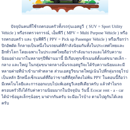
ปัจจุบันคนที่ใช้รถครอบครัวทั้งรถรุ่นเอสยูวี (
SUV = Sport Utility
Vehicle )
หรือรถตรวจการณ์
,
เอ็มพีวี (
MPV = Multi Purpose Vehicle )
หรือ
รถครอบครัว และ รุ่นพีพีวี (
PPV = Pick up Passenger Vehicle )
หรือเรียกว่า
ปิกอัพดัด ก็กลายเป็นหนึ่งในรถยนต์ที่กำลังนิยมกันทั้งในประเทศไทยและ
อีกทั่วโลก โดยเฉพาะในประเทศไทยถือว่ากำลังมาแรงและได้รับความ
นิยมอย่างมากในหลายๆปีที่ผ่านมานี้ มีเกือบทุกเซ็กเมนต์ตั้งแต่ขนาดเล็ก -
กลาง และใหญ่ ในกลุ่มขนาดกลางนั้นรถเอสยูวีจะได้รับความนิยมและมี
หลายค่ายที่นำเข้ามาทำตลาด ส่วนเอสยูวีขนาดใหญ่เน้นไปที่กลุ่มรถยุโรป
เป็นหลัก อีกหนึ่งเซ็กเมนต์ที่ถือว่าขายดีที่สุดก็คงไม่พ้น
PPV
ในตอนนี้ถือว่า
มีเทคโนโลยีและการออกแบบไปแพ้เอสยูวีเลยทีเดียวครับ แล้วทำไมรถ
ครอบครัวถึงได้รับค่าความนิยมมากในปัจจุบัน วันนี้
Ecocar rent - a - car
ได้นำข้อมูลเล็กๆน้อยๆ มาฝากกันครับ จะมีอะไรบ้าง ตามไปดูกันได้เลย
ครับ