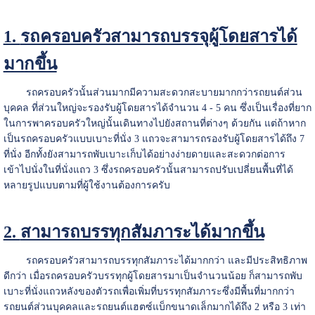
1.
รถครอบครัวสามารถบรรจุผู้โดยสารได้
มากขึ้น
รถครอบครัวนั้นส่วนมากมีความสะดวกสะบายมากกว่ารถยนต์ส่วน
บุคคล ที่ส่วนใหญ่จะรองรับผู้โดยสารได้จำนวน
4 - 5
คน ซึ่งเป็นเรื่องที่ยาก
ในการพาครอบครัวใหญ่นั้นเดินทางไปยังสถานที่ต่างๆ ด้วยกัน แต่ถ้าหาก
เป็นรถครอบครัวแบบเบาะที่นั่ง
3
แถวจะสามารถรองรับผู้โดยสารได้ถึง
7
ที่นั่ง อีกทั้งยังสามารถพับเบาะเก็บได้อย่างง่ายดายและสะดวกต่อการ
เข้าไปนั่งในที่นั่งแถว
3
ซึ่งรถครอบครัวนั้นสามารถปรับเปลี่ยนพื้นที่ได้
หลายรูปแบบตามที่ผู้ใช้งานต้องการครับ
2.
สามารถบรรทุกสัมภาระได้มากขึ้น
รถครอบครัวสามารถบรรทุกสัมภาระได้มากกว่า และมีประสิทธิภาพ
ดีกว่า เมื่อรถครอบครัวบรรทุกผู้โดยสารมาเป็นจำนวนน้อย ก็สามารถพับ
เบาะที่นั่งแถวหลังของตัวรถเพื่อเพิ่มที่บรรทุกสัมภาระซึ่งมีพื้นที่มากกว่า
รถยนต์ส่วนบุคคลและรถยนต์แฮตซ์แบ็กขนาดเล็กมากได้ถึง
2
หรือ
3
เท่า