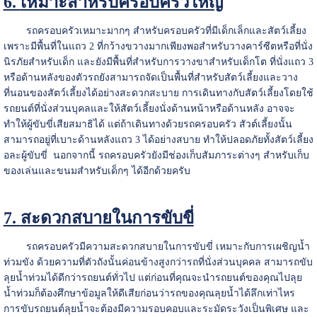
6.
เหมาะสำหรับครอบครัวใหญ่
รถครอบครัวเหมาะมากๆ สำหรับครอบครัวที่มีเด็กเล็กและสัตว์เลี้ยง
เพราะมีพื้นที่ในแถว
2
ที่กว้างขวางมากเพียงพอสำหรับวางคาร์ซีตหรือที่นั่ง
นิรภัยสำหรับเด็ก และยังมีพื้นที่สำหรับการวางขาสำหรับเด็กโต ที่นั่งแถว
3
หรือด้านหลังของตัวรถยังสามารถจัดเป็นพื้นที่สำหรับสัตว์เลี้ยงและวาง
ที่นอนของสัตว์เลี้ยงได้อย่างสะดวกสะบาย การเดินทางกับสัตว์เลี้ยงโดยใช้
รถยนต์ที่นั่งส่วนบุคลและให้สัตว์เลี้ยงนั่งด้านหน้าหรือด้านหลัง อาจจะ
ทำให้ผู้ขับขี่เสียสมาธิได้ แต่ถ้าเดินทางด้วยรถครอบครัว สัวต์เลี้ยงนั้น
สามารถอยู่ที่เบาะด้านหลังแถว
3
ได้อย่างสบาย ทำให้ปลอดภัยทั้งสัตว์เลี้ยง
อละผู้ขับขี่ นอกจากนี้ รถครอบครัวยังมีช่องเก็บสัมภาระต่างๆ สำหรับเก็บ
ของเล่นและขนมสำหรับเด็กๆ ได้อีกด้วยครับ
7.
สะดวกสบายในการขับขี่
รถครอบครัวมีความสะดวกสบายในการขับขี่ เหมาะกับการเผชิญน้ำ
ท่วมขัง ด้วยความที่ตัวถังนั้นค่อนข้างสูงกว่ารถที่นั่งส่วนบุคคล สามารถขับ
ลุยน้ำท่วมได้ดีกว่ารถยนต์ทั่วไป แต่ก่อนที่คุณจะนำรถยนต์ของคุณไปลุย
น้ำท่วมก็ต้องศึกษาข้อมูลให้ดีเสียก่อนว่ารถของคุณลุยน้ำได้ลึกเท่าไหร
การขับรถยนต์ลุยน้ำจะต้องมีความรอบคอบและระมัดระวังเป็นพิเศษ และ