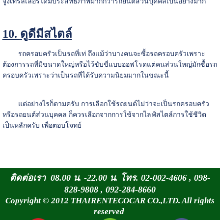
จูงเทรลเลอร์ได้มีประสิทธิภาพมากกว่ารถยนต์ส่วนบุคคลเป็นอย่างมาก
10.
ดูดีมีสไตล์
รถครอบครัวเป็นรถที่เท่ ถึงแม้ว่าบางคนจะซื้อรถครอบครัวเพราะ
ต้องการรถที่มีขนาดใหญ่หรือไว้ขับขี่แบบออฟโรดแต่คนส่วนใหญ่มักซื้อรถ
ครอบครัวเพราะว่าเป็นรถที่ได้รับความนิยมมากในขณะนี้
แต่อย่างไรก็ตามครับ การเลือกใช้รถยนต์ไม่ว่าจะเป็นรถครอบครัว
หรือรถยนต์ส่วนบุคคล ก็ควรเลือกจากการใช้จากไลฟ์สไตล์การใช้ชีวิต
เป็นหลักครับ เพื่อตอบโจทย์
ติดต่อเรา 08.00 น. -22.00 น. โทร. 02-002-4606 , 098-
828-9808 , 092-284-8660
Copyright © 2012 THAIRENTECOCAR CO.,LTD. All rights
reserved