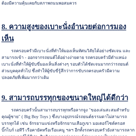
ต้องมีความคุ้นเคยกับสภาพถนนพอสมควร
8.
ความสูงของเบาะนั่งอำนวยต่อการมอง
เห็น
รถครอบครัวมีเบาะนั่งที่ทำให้มองเห็นทัศนวิสัยได้อย่างชัดเจน และ
สามารถเข้า - ออกจากรถยนต์ได้อย่างง่ายดาย รถครอบครัวมีตำแหน่ง
เบาะนั่งที่ทำให้ผู้ขับขี่มองเห็นสิ่งต่างๆ รอบตัวได้ชัดเจนมากกว่ารถยนต์
ส่วนบุคคุลทั่วไป ซึ่งทำให้ผู้ขับขี่รู้สึกว่าการขับรถครอบครัวมีความ
ปลอดภัยที่เพิ่มมากกว่าเดิม
9.
สามารถบรรทุกของขนาดใหญ่ได้ดีกว่า
รถครอบครัวนั้นสามารถบรรทุกหรือลากจูง
"
ของเล่นสะสมสำหรับ
คุณผู้ชาย" (
Big Boy Toys )
ซึ่งบางอุปกรณ์รถยนต์ธรรมดาไม่สามารถ
บรรทุกได้ เช่น จักรยานแข่งหรือจักรยานเสือภูเขา มอเตอร์ไซต์ครอส
บิ๊กไบก์ เอทีวี เรือคายัคหรือเรือแคนู ฯลฯ อีกทั้งรถครอบครัวยังสามารถลาก