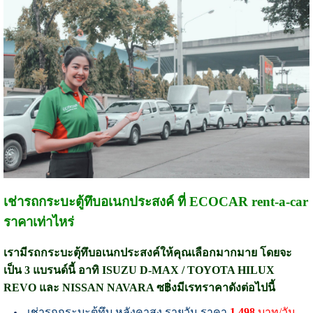
เช่ารถกระบะตู้ทึบอเนกประสงค์ ที่ ECOCAR rent-a-car
ราคาเท่าไหร่
เรามีรถกระบะตุ้ทึบอเนกประสงค์ให้คุณเลือกมากมาย โดยจะ
เป็น 3 แบรนด์นี้ อาทิ ISUZU D-MAX / TOYOTA HILUX
REVO และ NISSAN NAVARA ซ฿่งมีเรทราคาดังต่อไปนี้
เช่ารถกระบะตู้ทึบ หลังคาสูง รายวัน ราคา
1,498
บาท/วัน