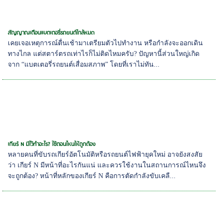
สัญญาณเตือนแบตเตอรี่รถยนต์ใกล้หมด
เคยเจอเหตุการณ์ตื่นเช้ามาเตรียมตัวไปทำงาน หรือกำลังจะออกเดิน
ทางไกล แต่สตาร์ตรถเท่าไรก็ไม่ติดไหมครับ? ปัญหานี้ส่วนใหญ่เกิด
จาก “แบตเตอรี่รถยนต์เสื่อมสภาพ” โดยที่เราไม่ทัน...
เกียร์ N มีไว้ทำอะไร? ใช้ตอนไหนให้ถูกต้อง
หลายคนที่ขับรถเกียร์อัตโนมัติหรือรถยนต์ไฟฟ้ายุคใหม่ อาจยังสงสัย
ว่า เกียร์ N มีหน้าที่อะไรกันแน่ และควรใช้งานในสถานการณ์ไหนจึง
จะถูกต้อง? หน้าที่หลักของเกียร์ N คือการตัดกำลังขับเคลื...