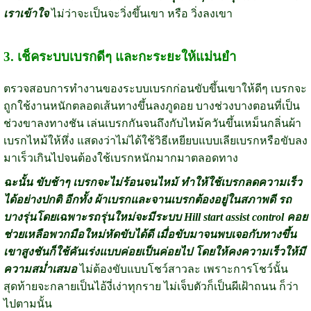
เราเข้าใจ
ไม่ว่าจะเป็นจะวิ่งขึ้นเขา หรือ วิ่งลงเขา
3. เช็คระบบเบรกดีๆ และกะระยะให้แม่นยำ
ตรวจสอบการทำงานของระบบเบรกก่อนขับขึ้นเขาให้ดีๆ เบรกจะ
ถูกใช้งานหนักตลอดเส้นทางขึ้นลงภูดอย บางช่วงบางตอนที่เป็น
ช่วงขาลงทางชัน เล่นเบรกกันจนถึงกับไหม้ควันขึ้นเหม็นกลิ่นผ้า
เบรกไหม้ให้หึ่ง แสดงว่าไม่ได้ใช้วิธีเหยียบแบบเลียเบรกหรือขับลง
มาเร็วเกินไปจนต้องใช้เบรกหนักมากมาตลอดทาง
ฉะนั้น ขับช้าๆ เบรกจะไม่ร้อนจนไหม้ ทำให้ใช้เบรกลดความเร็ว
ได้อย่างปกติ อีกทั้ง ผ้าเบรกและจานเบรกต้องอยู่ในสภาพดี รถ
บางรุ่นโดยเฉพาะรถรุ่นใหม่จะมีระบบ Hill start assist control คอย
ช่วยเหลือพวกมือใหม่หัดขับได้ดี เมื่อขับมาจนพบเจอกับทางขึ้น
เขาสูงชันก็ใช้คันเร่งแบบค่อยเป็นค่อยไป โดยให้คงความเร็วให้มี
ความสม่ำเสมอ
ไม่ต้องขับแบบโชว์สาวละ เพราะการโชว์นั้น
สุดท้ายจะกลายเป็นไอ้งี่เง่าทุกราย ไม่เจ็บตัวก็เป็นผีเฝ้าถนน ก็ว่า
ไปตามนั้น