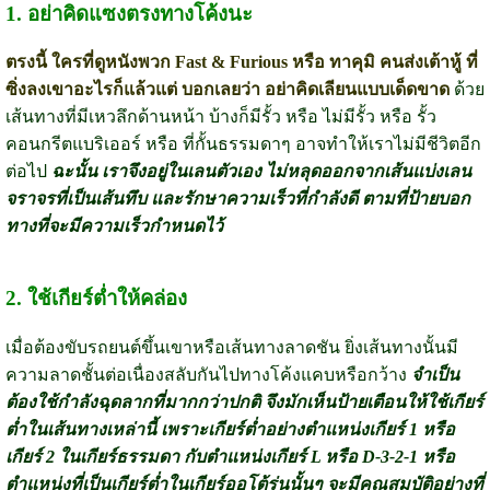
1. อย่าคิดแซงตรงทางโค้งนะ
ตรงนี้ ใครที่ดูหนังพวก Fast & Furious หรือ ทาคุมิ คนส่งเต้าหู้ ที่
ซิ่งลงเขาอะไรก็แล้วแต่ บอกเลยว่า อย่าคิดเลียนแบบเด็ดขาด
ด้วย
เส้นทางที่มีเหวลึกด้านหน้า บ้างก็มีรั้ว หรือ ไม่มีรั้ว หรือ รั้ว
คอนกรีตแบริเออร์ หรือ ที่กั้นธรรมดาๆ อาจทำให้เราไม่มีชีวิตอีก
ต่อไป
ฉะนั้น เราจึงอยู่ในเลนตัวเอง ไม่หลุดออกจากเส้นแบ่งเลน
จราจรที่เป็นเส้นทึบ และรักษาความเร็วที่กำลังดี ตามที่ป้ายบอก
ทางที่จะมีความเร็วกำหนดไว้
2. ใช้เกียร์ต่ำให้คล่อง
เมื่อต้องขับรถยนต์ขึ้นเขาหรือเส้นทางลาดชัน ยิ่งเส้นทางนั้นมี
ความลาดชั้นต่อเนื่องสลับกันไปทางโค้งแคบหรือกว้าง
จำเป็น
ต้องใช้กำลังฉุดลากที่มากกว่าปกติ จึงมักเห็นป้ายเตือนให้ใช้เกียร์
ต่ำในเส้นทางเหล่านี้ เพราะเกียร์ต่ำอย่างตำแหน่งเกียร์ 1 หรือ
เกียร์ 2 ในเกียร์ธรรมดา กับตำแหน่งเกียร์ L หรือ D-3-2-1 หรือ
ตำแหน่งที่เป็นเกียร์ต่ำในเกียร์ออโต้รุ่นนั้นๆ จะมีคุณสมบัติอย่างที่