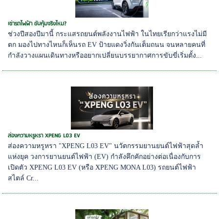
เช่ารถไฟฟ้า ขับคุ้มจริงไหม?
ช่วงปีสองปีมานี้ กระแสรถยนต์พลังงานไฟฟ้า ในไทยเรียกว่าแรงไม่มี
ตก มองไปทางไหนก็เห็นรถ EV ป้ายแดงวิ่งกันเต็มถนน จนหลายคนที่
กำลังวางแผนเดินทางหรืออยากเปลี่ยนบรรยากาศการขับขี่เริ่มตั้ง...
ส่องความหรูหรา XPENG L03 EV
ส่องความหรูหรา "XPENG L03 EV" นวัตกรรมยานยนต์ไฟฟ้าสุดล้ำ
แห่งยุค วงการยานยนต์ไฟฟ้า (EV) กำลังคึกคักอย่างต่อเนื่องกับการ
เปิดตัว XPENG L03 EV (หรือ XPENG MONA L03) รถยนต์ไฟฟ้า
สไตล์ Cr...