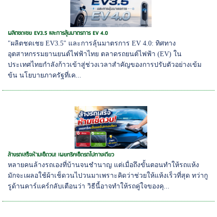
ผลิตชดเชย EV3.5 และการลุ้นมาตรการ EV 4.0
"ผลิตชดเชย EV3.5" และการลุ้นมาตรการ EV 4.0: ทิศทาง
อุตสาหกรรมยานยนต์ไฟฟ้าไทย ตลาดรถยนต์ไฟฟ้า (EV) ใน
ประเทศไทยกำลังก้าวเข้าสู่ช่วงเวลาสำคัญของการปรับตัวอย่างเข้ม
ข้น นโยบายภาครัฐที่เค...
ล้างรถเสร็จห้ามเช็ดวน! เผยทริคเช็ดรถไปทางเดียว
หลายคนล้างรถเองที่บ้านจนชำนาญ แต่เมื่อถึงขั้นตอนทำให้รถแห้ง
มักจะเผลอใช้ผ้าเช็ดวนไปวนมาเพราะคิดว่าช่วยให้แห้งเร็วที่สุด ทว่ากู
รูด้านคาร์แคร์กลับเตือนว่า วิธีนี้อาจทำให้รถคู่ใจของคุ...