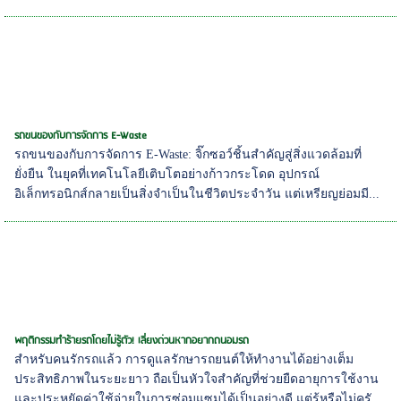
รถขนของกับการจัดการ E-Waste
รถขนของกับการจัดการ E-Waste: จิ๊กซอว์ชิ้นสำคัญสู่สิ่งแวดล้อมที่
ยั่งยืน ในยุคที่เทคโนโลยีเติบโตอย่างก้าวกระโดด อุปกรณ์
อิเล็กทรอนิกส์กลายเป็นสิ่งจำเป็นในชีวิตประจำวัน แต่เหรียญย่อมมี...
พฤติกรรมทำร้ายรถโดยไม่รู้ตัว! เลี่ยงด่วนหากอยากถนอมรถ
สำหรับคนรักรถแล้ว การดูแลรักษารถยนต์ให้ทำงานได้อย่างเต็ม
ประสิทธิภาพในระยะยาว ถือเป็นหัวใจสำคัญที่ช่วยยืดอายุการใช้งาน
และประหยัดค่าใช้จ่ายในการซ่อมแซมได้เป็นอย่างดี แต่รู้หรือไม่ครั...