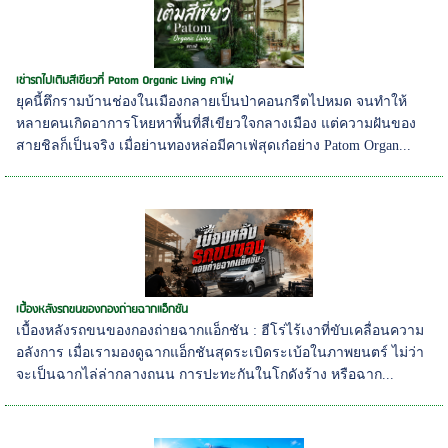
เช่ารถไปเติมสีเขียวที่ Patom Organic Living คาเฟ่
ยุคนี้ตึกรามบ้านช่องในเมืองกลายเป็นป่าคอนกรีตไปหมด จนทำให้
หลายคนเกิดอาการโหยหาพื้นที่สีเขียวใจกลางเมือง แต่ความฝันของ
สายชิลก็เป็นจริง เมื่อย่านทองหล่อมีคาเฟ่สุดเก๋อย่าง Patom Organ...
เบื้องหลังรถขนของกองถ่ายฉากแอ็กชัน
เบื้องหลังรถขนของกองถ่ายฉากแอ็กชัน : ฮีโร่ไร้เงาที่ขับเคลื่อนความ
อลังการ เมื่อเรามองดูฉากแอ็กชันสุดระเบิดระเบ้อในภาพยนตร์ ไม่ว่า
จะเป็นฉากไล่ล่ากลางถนน การปะทะกันในโกดังร้าง หรือฉาก...