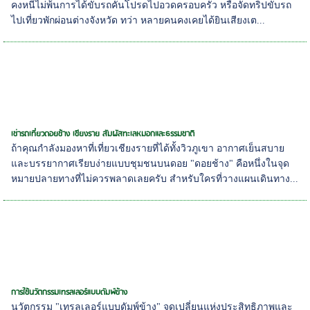
คงหนีไม่พ้นการได้ขับรถคันโปรดไปอวดครอบครัว หรือจัดทริปขับรถ
ไปเที่ยวพักผ่อนต่างจังหวัด ทว่า หลายคนคงเคยได้ยินเสียงเต...
เช่ารถเที่ยวดอยช้าง เชียงราย สัมผัสทะเลหมอกและธรรมชาติ
ถ้าคุณกำลังมองหาที่เที่ยวเชียงรายที่ได้ทั้งวิวภูเขา อากาศเย็นสบาย
และบรรยากาศเรียบง่ายแบบชุมชนบนดอย "ดอยช้าง" คือหนึ่งในจุด
หมายปลายทางที่ไม่ควรพลาดเลยครับ สำหรับใครที่วางแผนเดินทาง...
การใช้นวัตกรรมเทรลเลอร์แบบดัมพ์ข้าง
นวัตกรรม "เทรลเลอร์แบบดัมพ์ข้าง" จุดเปลี่ยนแห่งประสิทธิภาพและ