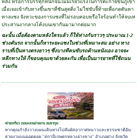
หลัง หรือการบรรทุกหนักจนไม่มีเรี่ยวแรงในการตะกายขึ้นภูเขา
เมื่อเจอเข้ากับทางขึ้นเขาที่ชันสุดติ่ง ไม่ใช่ขับจี้ท้ายเพื่อกดดันหา
ทางแซง จังหวะของการแซงที่ไม่รอบคอบหรือใจร้อนทำให้จบเห่
ประสานงากลางโค้งบนเขากันมามากต่อมาก
ฉะนั้น เมื่อต้องตามหลังใครแล้ว ก็ให้ห่างกันราวๆ ประมาณ 1-2
ช่วงคันรถ จากนั้นก็หาระยะแซงในช่วงที่เหมาะสม อย่าง ทาง
ราบที่เป็นทางตรงยาวๆ ซึ่งบางทีคนขับรถด้านหนังเอง อาจจะ
หลีกทางให้ ก็ขอบคุณเขาด้วยละกัน เพื่อเป็นมารยาทที่ใช้ถนน
ร่วมกัน
เช่ารถเที่ยว ดอยหลวงอ่างขาง ชมซากุระ
หากคุณกำลังวางแผนเดินทางไปสัมผัสอากาศหนาวและธรรมชาติอัน
สวยงามบนยอดดอย "สถานีเกษตรหลวงอ่างขาง" อำเภอฝาง จังหวัด