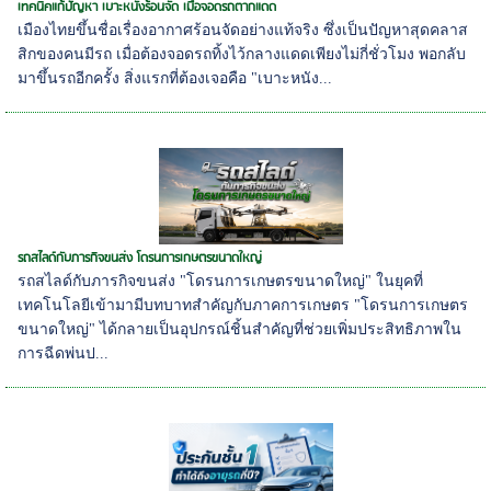
เทคนิคแก้ปัญหา เบาะหนังร้อนจัด เมื่อจอดรถตากแดด
เมืองไทยขึ้นชื่อเรื่องอากาศร้อนจัดอย่างแท้จริง ซึ่งเป็นปัญหาสุดคลาส
สิกของคนมีรถ เมื่อต้องจอดรถทิ้งไว้กลางแดดเพียงไม่กี่ชั่วโมง พอกลับ
มาขึ้นรถอีกครั้ง สิ่งแรกที่ต้องเจอคือ "เบาะหนัง...
รถสไลด์กับภารกิจขนส่ง โดรนการเกษตรขนาดใหญ่
รถสไลด์กับภารกิจขนส่ง "โดรนการเกษตรขนาดใหญ่" ในยุคที่
เทคโนโลยีเข้ามามีบทบาทสำคัญกับภาคการเกษตร "โดรนการเกษตร
ขนาดใหญ่" ได้กลายเป็นอุปกรณ์ชิ้นสำคัญที่ช่วยเพิ่มประสิทธิภาพใน
การฉีดพ่นป...