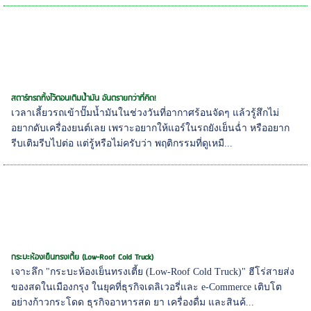
สตาร์ทรถทิ้งไว้ตอนเติมน้ำมัน อันตรายกว่าที่คิด!
เวลาเลี้ยวรถเข้าปั๊มน้ำมันในช่วงวันที่อากาศร้อนจัดๆ แล้วรู้สึกไม่
อยากดับเครื่องยนต์เลย เพราะอยากให้แอร์ในรถยังเย็นฉ่ำ หรืออยาก
รีบเติมรีบไปต่อ แต่รู้หรือไม่ครับว่า พฤติกรรมที่ดูเหมื...
กระบะห้องเย็นทรงเตี้ย (Low-Roof Cold Truck)
เจาะลึก "กระบะห้องเย็นทรงเตี้ย (Low-Roof Cold Truck)" ฮีโร่สายส่ง
ของสดในเมืองกรุง ในยุคที่ธุรกิจเดลิเวอรี่และ e-Commerce เติบโต
อย่างก้าวกระโดด ธุรกิจอาหารสด ยา เครื่องดื่ม และสินค้...