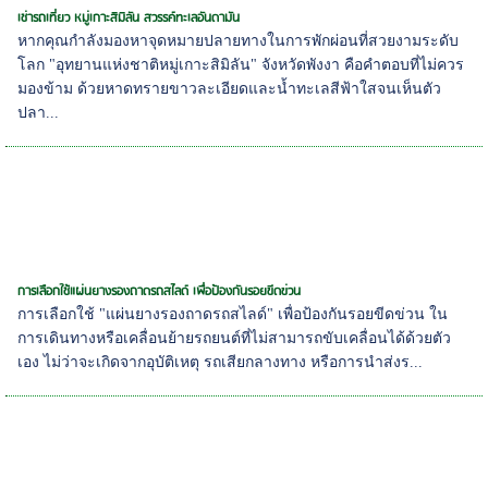
เช่ารถเที่ยว หมู่เกาะสิมิลัน สวรรค์ทะเลอันดามัน
หากคุณกำลังมองหาจุดหมายปลายทางในการพักผ่อนที่สวยงามระดับ
โลก "อุทยานแห่งชาติหมู่เกาะสิมิลัน" จังหวัดพังงา คือคำตอบที่ไม่ควร
มองข้าม ด้วยหาดทรายขาวละเอียดและน้ำทะเลสีฟ้าใสจนเห็นตัว
ปลา...
การเลือกใช้แผ่นยางรองถาดรถสไลด์ เพื่อป้องกันรอยขีดข่วน
การเลือกใช้ "แผ่นยางรองถาดรถสไลด์" เพื่อป้องกันรอยขีดข่วน ใน
การเดินทางหรือเคลื่อนย้ายรถยนต์ที่ไม่สามารถขับเคลื่อนได้ด้วยตัว
เอง ไม่ว่าจะเกิดจากอุบัติเหตุ รถเสียกลางทาง หรือการนำส่งร...