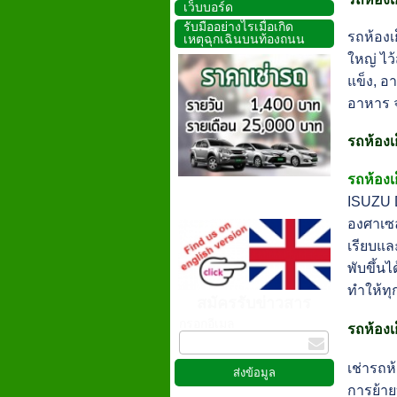
เว็บบอร์ด
รับมืออย่างไรเมื่อเกิด
รถห้องเ
เหตุฉุกเฉินบนท้องถนน
ใหญ่ ไว
แข็ง, อ
อาหาร จ
รถห้องเ
รถห้อง
ISUZU D
องศาเซล
เรียบแล
พับขึ้
ทำให้ท
สมัครรับข่าวสาร
กรอกอีเมล
รถห้องเย
เช่ารถห
การย้าย