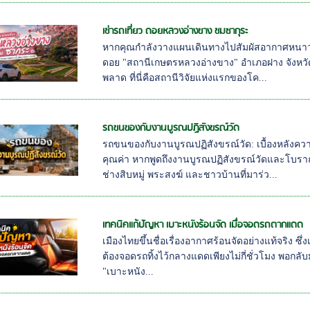
เช่ารถเที่ยว ดอยหลวงอ่างขาง ชมซากุระ
หากคุณกำลังวางแผนเดินทางไปสัมผัสอากาศหน
ดอย "สถานีเกษตรหลวงอ่างขาง" อำเภอฝาง จังหวัดเช
พลาด ที่นี่คือสถานีวิจัยแห่งแรกของโค...
รถขนของกับงานบูรณปฏิสังขรณ์วัด
รถขนของกับงานบูรณปฏิสังขรณ์วัด: เบื้องหลัง
คุณค่า หากพูดถึงงานบูรณปฏิสังขรณ์วัดและโบ
ช่างสิบหมู่ พระสงฆ์ และชาวบ้านที่มาร่ว...
เทคนิคแก้ปัญหา เบาะหนังร้อนจัด เมื่อจอดรถตากแดด
เมืองไทยขึ้นชื่อเรื่องอากาศร้อนจัดอย่างแท้จริง ซ
ต้องจอดรถทิ้งไว้กลางแดดเพียงไม่กี่ชั่วโมง พอกลับมา
"เบาะหนัง...