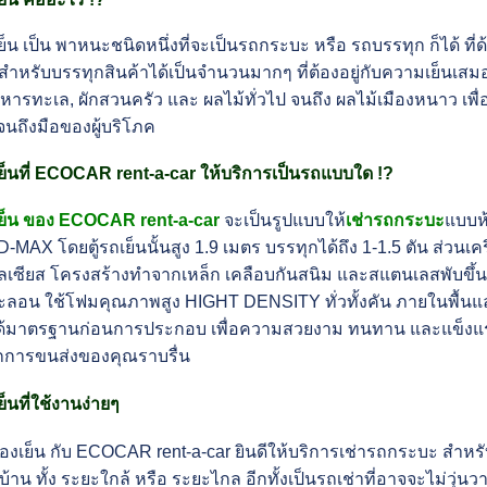
ย็น เป็น พาหนะชนิดหนึ่งที่จะเป็นรถกระบะ หรือ รถบรรทุก ก็ได้ ที
้สำหรับบรรทุกสินค้าได้เป็นจำนวนมากๆ ที่ต้องอยู่กับความเย็นเสม
าหารทะเล, ผักสวนครัว และ ผลไม้ทั่วไป จนถึง ผลไม้เมืองหนาว เ
นถึงมือของผู้บริโภค
ย็นที่ ECOCAR rent-a-car ให้บริการเป็นรถแบบใด !?
เย็น ของ ECOCAR rent-a-car
จะเป็นรูปแบบให้
เช่ารถกระบะ
แบบห้
-MAX โดยตู้รถเย็นนั้นสูง 1.9 เมตร บรรทุกได้ถึง 1-1.5 ตัน ส่วนเครื
เซียส โครงสร้างทำจากเหล็ก เคลือบกันสนิม และสแตนเลสพับขึ้นรู
ะลอน ใช้โฟมคุณภาพสูง HIGHT DENSITY ทั่วทั้งคัน ภายในพื้น
นได้มาตรฐานก่อนการประกอบ เพื่อความสวยงาม ทนทาน และแข็ง
ุกการขนส่งของคุณราบรื่น
็นที่ใช้งานง่ายๆ
้องเย็น กับ ECOCAR rent-a-car ยินดีให้บริการเช่ารถกระบะ สำหรับ
บ้าน ทั้ง ระยะใกล้ หรือ ระยะไกล อีกทั้งเป็นรถเช่าที่อาจจะไม่วุ่น