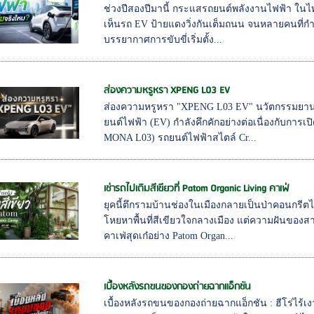
ช่วงปีสองปีมานี้ กระแสรถยนต์พลังงานไฟฟ้า ในไ
เห็นรถ EV ป้ายแดงวิ่งกันเต็มถนน จนหลายคนที่ก
บรรยากาศการขับขี่เริ่มตั้ง...
ส่องความหรูหรา XPENG L03 EV
ส่องความหรูหรา "XPENG L03 EV" นวัตกรรมยานย
ยนต์ไฟฟ้า (EV) กำลังคึกคักอย่างต่อเนื่องกับกา
MONA L03) รถยนต์ไฟฟ้าสไตล์ Cr...
เช่ารถไปเติมสีเขียวที่ Patom Organic Living คาเฟ่
ยุคนี้ตึกรามบ้านช่องในเมืองกลายเป็นป่าคอนกร
โหยหาพื้นที่สีเขียวใจกลางเมือง แต่ความฝันของสาย
คาเฟ่สุดเก๋อย่าง Patom Organ...
เบื้องหลังรถขนของกองถ่ายฉากแอ็กชัน
เบื้องหลังรถขนของกองถ่ายฉากแอ็กชัน : ฮีโร่ไร้เงา