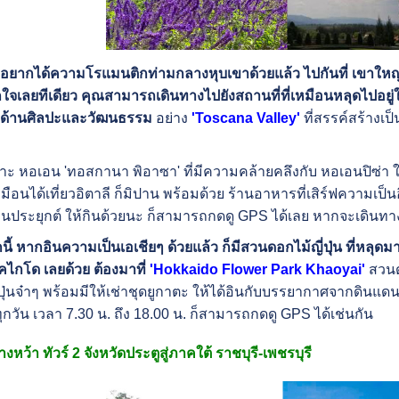
ยากได้ความโรแมนติกท่ามกลางหุบเขาด้วยแล้ว ไปกันที่ เขาใหญ่
กใจเลยทีเดียว คุณสามารถเดินทางไปยังสถานที่ที่เหมือนหลุดไปอยู
ด้านศิลปะและวัฒนธรรม
อย่าง
'Toscana Valley'
ที่สรรค์สร้างเป
ะ หอเอน 'ทอสกานา พิอาซา' ที่มีความคล้ายคลึงกับ หอเอนปิซ่า ใ
มือนได้เที่ยวอิตาลี ก็มิปาน พร้อมด้วย ร้านอาหารที่เสิร์ฟความเป็น
นประยุกต์ ให้กินด้วยนะ ก็สามารถกดดู GPS ได้เลย หากจะเดินท
ี้ หากอินความเป็นเอเชียๆ ด้วยแล้ว ก็มีสวนดอกไม้ญี่ปุ่น ที่หลุ
ไกโด เลยด้วย ต้องมาที่
'Hokkaido Flower Park Khaoyai'
สวนด
่ปุ่นจ๋าๆ พร้อมมีให้เช่าชุดยูกาตะ ให้ได้อินกับบรรยากาศจากดินแดน
กวัน เวลา 7.30 น. ถึง 18.00 น. ก็สามารถกดดู GPS ได้เช่นกัน
งหว้า ทัวร์ 2 จังหวัดประตูสู่ภาคใต้ ราชบุรี-เพชรบุรี