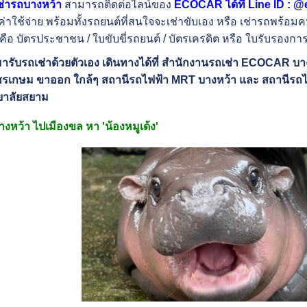
ช่ารถบางหว้า
สามารถติดต่อไลน์ของ
ECOCAR ได้ที่ Line ID : 
ค่าใช้จ่าย พร้อมทั้งรถยนต์ที่สนใจจะเช่าขับเอง หรือ เช่ารถพร้อมคน
นคือ บัตรประชาชน / ใบขับขี่รถยนต์ / บัตรเครดิต หรือ ใบรับรองก
รับรถเช่าด้วยตัวเอง เดินทางได้ที่ สำนักงานรถเช่า ECOCAR บา
รเกษม ขาออก ใกล้ๆ สถานีรถไฟฟ้า MRT บางหว้า และ สถานีรถไฟฟ
ยาลัยสยาม
างหว้า ไปเมืองขล หา 'น้องหมูเด้ง'