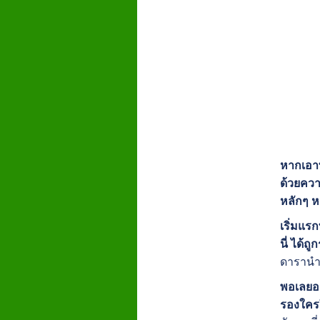
หากเอาที
ด้วยควา
หลักๆ ห
เริ่มแรก
นี่ ได้
ดารานำโ
พอเลยออก
รองใคร