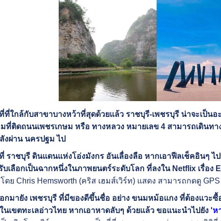
่ที่ใกล้กับสาขาบางหว้าที่สุดด้วยแล้ว ราชบุรี-เพชรบุรี น่าจะเป็นอะ
มที่ติดถนนเพชรเกษม หรือ ทางหลวง หมายเลข 4 สามารถเดินทางลงใ
ลังผ่าน นครปฐม ไป
ที่ ราชบุรี ดินแดนแห่งโอ่งมังกร อันเลื่องลือ หากเอาฟีลเช็คอินๆ ไปท
ถูกรับเลือกเป็นฉากหนึ่งในภาพยนตร์ระดับโลก ที่ลงใน Netflix เรื่อ
ดย Chris Hemsworth (คริส เฮมส์เวิร์ท) แสดง สามารถกดดู GPS 
มายัง เพชรบุรี ที่มีของดีขึ้นชื่อ อย่าง ขนมหม้อแกง ที่ต้องแวะซื้อ
ในเขตทะเลอ่าวไทย หากเอาหาดลับๆ ด้วยแล้ว ขอแนะนำไปยัง
'ห