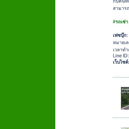
กับคนที่
สามารถก
#รถเช่า
เฟซบุ๊ก
หมายเลข
เวลาทำก
Line ID
เว็บไซต์