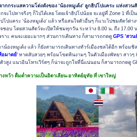
ากกระแสความโด่งดังของ 'น้องหมูเด้ง' ลูกฮิปโปแคระ แห่งสวนสัตว
จะไปหาจริงๆ ก็ไปได้เลย โดยเจ้าฮิปโปน้อย จะอยู่ที่ Zone 1 ที่เ
ฮิปโปแคระ 'น้องหมูเด้ง' แล้ว หรือสนใจตัวอื่นๆ ก็แวะไปชมสัตว์ต่า
จชอบ โดยสวนสัตว์จะเปิดให้ชมทุกวัน ระหว่าง 8.00 น. ถึง 17.00
เพราะ คนจะเยอะมากๆ ส่วนการเดินทาง ก็สามารถกดดู
GPS 'สวนสั
น้องหมูเด้ง แล้ว ก็ยังสามารถเดินทางทัวร์เมืองชลได้อีก พร้อม
์อมาตย์'
หาดลับสวยๆ พร้อมโขดหินงามๆ ในตัวเมืองพัทยา สาวๆ ที่
นตัวสูง แนวอินโทรเวิร์ตๆ ก็น่าจะถูกใจที่นี่แน่นอน ก็สามารถกดดู G
งหว้า ดื่มด่ำความเป็นอิตาเลียน-อาทิตย์อุทัย ที่ เขาใหญ่