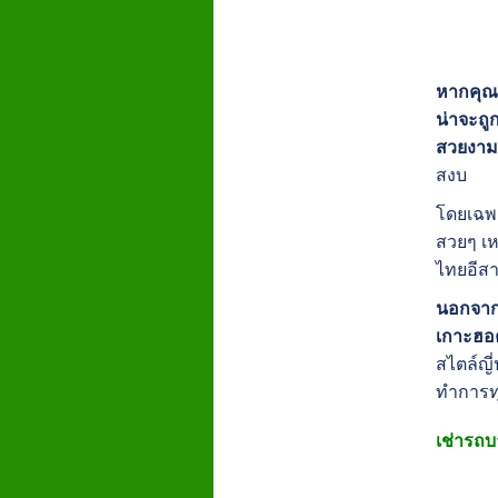
หากคุณอ
น่าจะถู
สวยงาม
สงบ
โดยเฉพา
สวยๆ เห
ไทยอีสา
นอกจากน
เกาะฮอค
สไตล์ญี
ทำการทุ
เช่ารถบา