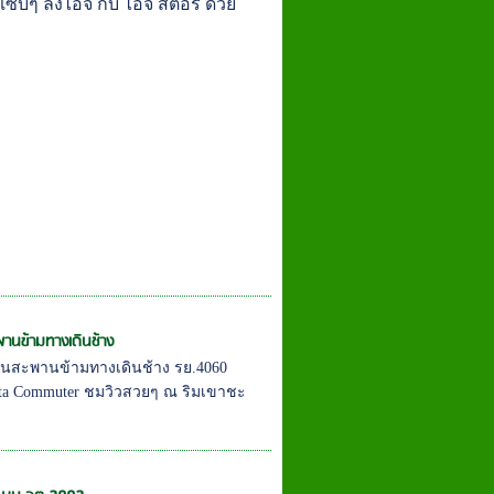
ซ่บๆ ลงไอจี กับ ไอจี สตอรี่ ด้วย
พานข้ามทางเดินช้าง
 บนสะพานข้ามทางเดินช้าง รย.4060
ota Commuter ชมวิวสวยๆ ณ ริมเขาชะ