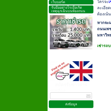
ใครจะ
เ
เว็บบอร์ด
รับมืออย่างไรเมื่อเกิด
ละเอียด
เหตุฉุกเฉินบนท้องถนน
ต้องเน้
หากจะมา
ถนนเพช
มหาวิท
เช่ารถบ
สมัครรับข่าวสาร
กรอกอีเมล