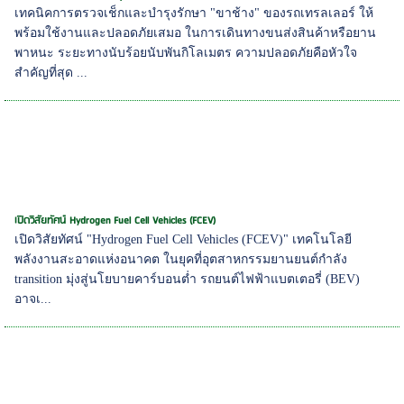
เทคนิคการตรวจเช็กและบำรุงรักษา "ขาช้าง" ของรถเทรลเลอร์ ให้
พร้อมใช้งานและปลอดภัยเสมอ ในการเดินทางขนส่งสินค้าหรือยาน
พาหนะ ระยะทางนับร้อยนับพันกิโลเมตร ความปลอดภัยคือหัวใจ
สำคัญที่สุด ...
เปิดวิสัยทัศน์ Hydrogen Fuel Cell Vehicles (FCEV)
เปิดวิสัยทัศน์ "Hydrogen Fuel Cell Vehicles (FCEV)" เทคโนโลยี
พลังงานสะอาดแห่งอนาคต ในยุคที่อุตสาหกรรมยานยนต์กำลัง
transition มุ่งสู่นโยบายคาร์บอนต่ำ รถยนต์ไฟฟ้าแบตเตอรี่ (BEV)
อาจเ...