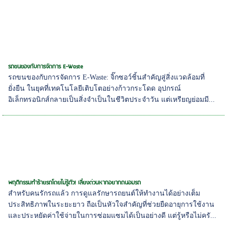
รถขนของกับการจัดการ E-Waste
รถขนของกับการจัดการ E-Waste: จิ๊กซอว์ชิ้นสำคัญสู่สิ่งแวดล้อมที่
ยั่งยืน ในยุคที่เทคโนโลยีเติบโตอย่างก้าวกระโดด อุปกรณ์
อิเล็กทรอนิกส์กลายเป็นสิ่งจำเป็นในชีวิตประจำวัน แต่เหรียญย่อมมี...
พฤติกรรมทำร้ายรถโดยไม่รู้ตัว! เลี่ยงด่วนหากอยากถนอมรถ
สำหรับคนรักรถแล้ว การดูแลรักษารถยนต์ให้ทำงานได้อย่างเต็ม
ประสิทธิภาพในระยะยาว ถือเป็นหัวใจสำคัญที่ช่วยยืดอายุการใช้งาน
และประหยัดค่าใช้จ่ายในการซ่อมแซมได้เป็นอย่างดี แต่รู้หรือไม่ครั...