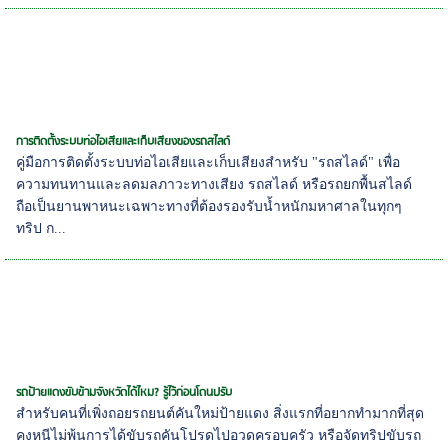
การติดตั้งระบบท่อไอเสียและเก็บเสียงของรถสไลด์
คู่มือการติดตั้งระบบท่อไอเสียและเก็บเสียงสำหรับ "รถสไลด์" เพื่อ
ความทนทานและลดมลภาวะทางเสียง รถสไลด์ หรือรถยกพื้นสไลด์
ถือเป็นยานพาหนะเฉพาะทางที่ต้องรองรับน้ำหนักมหาศาลในทุกๆ
ทริป ก...
รถป้ายแดงขับข้ามจังหวัดได้ไหม? รู้ไว้ก่อนโดนปรับ
สำหรับคนที่เพิ่งถอยรถยนต์คันใหม่ป้ายแดง สิ่งแรกที่อยากทำมากที่สุด
คงหนีไม่พ้นการได้ขับรถคันโปรดไปอวดครอบครัว หรือจัดทริปขับรถ