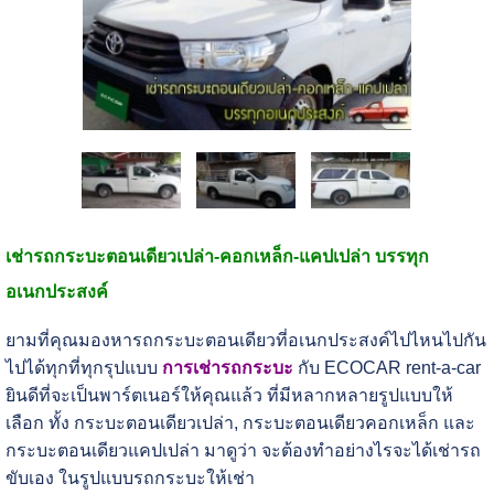
เช่ารถกระบะตอนเดียวเปล่า-คอกเหล็ก-แคปเปล่า บรรทุก
อเนกประสงค์
ยามที่คุณมองหารถกระบะตอนเดียวที่อเนกประสงค์ไปไหนไปกัน
ไปได้ทุกที่ทุกรุปแบบ
การเช่ารถกระบะ
กับ ECOCAR rent-a-car
ยินดีที่จะเป็นพาร์ตเนอร์ให้คุณแล้ว ที่มีหลากหลายรูปแบบให้
เลือก ทั้ง กระบะตอนเดียวเปล่า, กระบะตอนเดียวคอกเหล็ก และ
กระบะตอนเดียวแคปเปล่า มาดูว่า จะต้องทำอย่างไรจะได้เช่ารถ
ขับเอง ในรูปแบบรถกระบะให้เช่า