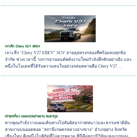
เจาะลึก Chery V27 EREV
เจาะลึก "Chery V27 EREV" SUV สายลุยทรงกล่องที่พร้อมลบทุกข้อ
จำกัด ช่วงเวลานี้ วงการยานยนต์พลังงานใหม่กำลังคึกคักอย่างยิ่ง และ
หนึ่งในโมเดลที่ได้รับความสนใจอย่างถล่มทลายคือ Chery V27 ...
เช่ารถเที่ยว ดอยหลวงอ่างขาง ชมซากุระ
หากคุณกำลังวางแผนเดินทางไปสัมผัสอากาศหนาวและธรรมชาติอัน
สวยงามบนยอดดอย "สถานีเกษตรหลวงอ่างขาง" อำเภอฝาง จังหวัด
เชียงใหม่ คือหนึ่งในพิกัดที่ไม่ควรพลาด ที่นี่คือสถานีวิจัยแห่งแรกของ