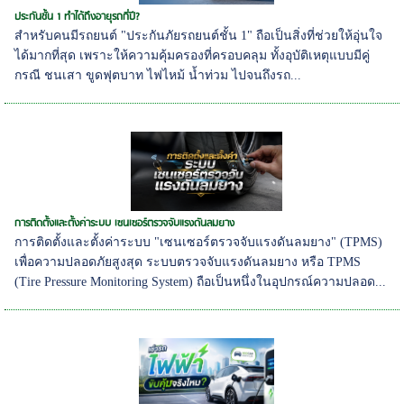
ประกันชั้น 1 ทำได้ถึงอายุรถกี่ปี?
สำหรับคนมีรถยนต์ "ประกันภัยรถยนต์ชั้น 1" ถือเป็นสิ่งที่ช่วยให้อุ่นใจ
ได้มากที่สุด เพราะให้ความคุ้มครองที่ครอบคลุม ทั้งอุบัติเหตุแบบมีคู่
กรณี ชนเสา ขูดฟุตบาท ไฟไหม้ น้ำท่วม ไปจนถึงรถ...
การติดตั้งและตั้งค่าระบบ เซนเซอร์ตรวจจับแรงดันลมยาง
การติดตั้งและตั้งค่าระบบ "เซนเซอร์ตรวจจับแรงดันลมยาง" (TPMS)
เพื่อความปลอดภัยสูงสุด ระบบตรวจจับแรงดันลมยาง หรือ TPMS
(Tire Pressure Monitoring System) ถือเป็นหนึ่งในอุปกรณ์ความปลอด...