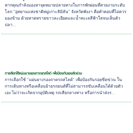
หากคุณกำลังมองหาจุดหมายปลายทางในการพักผ่อนที่สวยงามระดับ
โลก "อุทยานแห่งชาติหมู่เกาะสิมิลัน" จังหวัดพังงา คือคำตอบที่ไม่ควร
มองข้าม ด้วยหาดทรายขาวละเอียดและน้ำทะเลสีฟ้าใสจนเห็นตัว
ปลา...
การเลือกใช้แผ่นยางรองถาดรถสไลด์ เพื่อป้องกันรอยขีดข่วน
การเลือกใช้ "แผ่นยางรองถาดรถสไลด์" เพื่อป้องกันรอยขีดข่วน ใน
การเดินทางหรือเคลื่อนย้ายรถยนต์ที่ไม่สามารถขับเคลื่อนได้ด้วยตัว
เอง ไม่ว่าจะเกิดจากอุบัติเหตุ รถเสียกลางทาง หรือการนำส่งร...