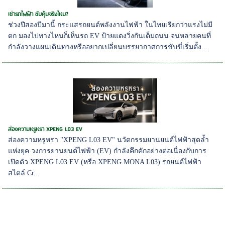
เช่ารถไฟฟ้า ขับคุ้มจริงไหม?
ช่วงปีสองปีมานี้ กระแสรถยนต์พลังงานไฟฟ้า ในไทยเรียกว่าแรงไม่มี
ตก มองไปทางไหนก็เห็นรถ EV ป้ายแดงวิ่งกันเต็มถนน จนหลายคนที่
กำลังวางแผนเดินทางหรืออยากเปลี่ยนบรรยากาศการขับขี่เริ่มตั้ง...
ส่องความหรูหรา XPENG L03 EV
ส่องความหรูหรา "XPENG L03 EV" นวัตกรรมยานยนต์ไฟฟ้าสุดล้ำ
แห่งยุค วงการยานยนต์ไฟฟ้า (EV) กำลังคึกคักอย่างต่อเนื่องกับการ
เปิดตัว XPENG L03 EV (หรือ XPENG MONA L03) รถยนต์ไฟฟ้า
สไตล์ Cr...