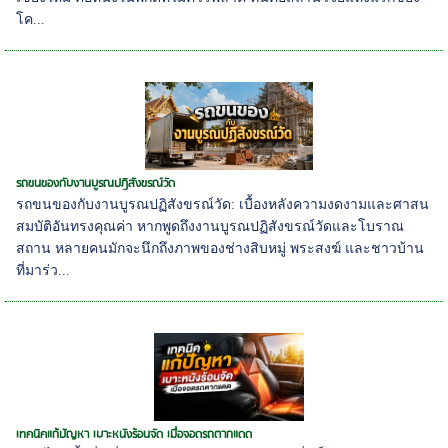
โค...
รถขนของกับงานบูรณปฏิสังขรณ์วัด
รถขนของกับงานบูรณปฏิสังขรณ์วัด: เบื้องหลังความงดงามและศาสน
สมบัติอันทรงคุณค่า หากพูดถึงงานบูรณปฏิสังขรณ์วัดและโบราณ
สถาน หลายคนมักจะนึกถึงภาพของช่างสิบหมู่ พระสงฆ์ และชาวบ้าน
ที่มาร่ว...
เทคนิคแก้ปัญหา เบาะหนังร้อนจัด เมื่อจอดรถตากแดด