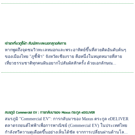
เช่ารถเที่ยวภูชี้ฟ้า สัมผัสทะเลหมอกสุดอลังการ
หากพูดถึงจุดชมวิวทะเลหมอกและพระอาทิตย์ขึ้นที่สวยติดอันดับต้นๆ
ของเมืองไทย "ภูชี้ฟ้า" จังหวัดเชียงราย คือหนึ่งในหมุดหมายที่สาย
เที่ยวธรรมชาติทุกคนฝันอยากไปสัมผัสสักครั้ง ด้วยเอกลักษณ...
สมรภูมิ Commercial EV : การกลับมาของ Maxus ตระกูล eDELIVER
สมรภูมิ "Commercial EV": การกลับมาของ Maxus ตระกูล eDELIVER
ตลาดรถยนต์ไฟฟ้าเพื่อการพาณิชย์ (Commercial EV) ในประเทศไทย
กำลังทวีความดุเดือดขึ้นอย่างเห็นได้ชัด จากการเปลี่ยนผ่านด้านโล...