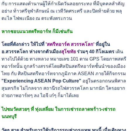
กับ การแสดงตำนานผู้ให้กำเนิดวันลอยกระทง ที่มีบุคคลสำคัญ
อย่าง ท้าวศรีจุฬาลักษณ์ ณ เวทีวัดศระศรี และปิดท้ายด้วย พลุ
ตะไล ไฟพะเนียง ณ ตระพังตระกวน
หากชอบแนวสตรีทอาร์ท ก็มีเช่นกัน
โดยที่ดังกล่าว ให้ไปที่
'สตรีทอาร์ต สวรรคโลก'
ที่อยู่ใน
อ.สวรรคโลก ห่างจากตัวเมือง
สุโขทัย
ร่วมๆ 40 กิโลเมตร
เดิน
ทางไปได้ด้วย ทางหลวง หมายเลข 101 ตาม GPS โดยภาพสตรี
ทอาร์ทนั้น ถูกสร้างสรรค์โดยศิลปินสตรีทอาร์ทชั้นนำของเมือง
ไทย กับ ศิลปินสตรีทอาร์ทจากภูมิภาค ASEAN ภายใต้กิจกรรม
"Experiencing ASEAN Pop Culture"
อยู่ในตรอกถนนพิศาล
สุนทรกิจ ไม่ไกลจาก สถานีรถไฟสวรรคโลก มากนัก ใครอยาก
ถ่ายภาพอาร์ทๆ ลง ไอจี เก๋ๆ ก็มาได้เลย
ไปชมวัดสวยๆ ที่ ทุ่งเสลี่ยม ในการเช่ารถลาดพร้าว-เช่ารถ
นนทบุรี
วัดๆ สวย สำหรับการใช้บริการรถเช่ากรุงเทพ หนนี้ เมื่อเดินทาง