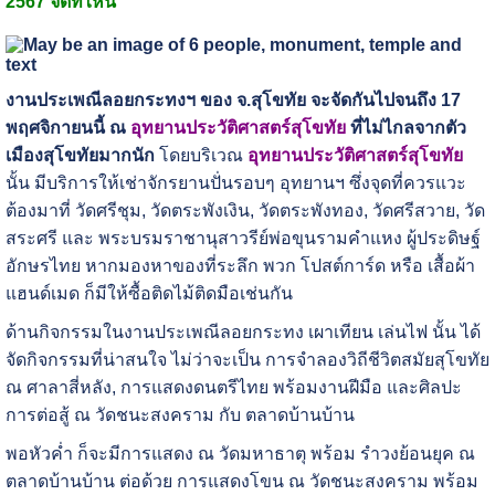
2567 จัดที่ไหน
งานประเพณีลอยกระทงฯ ของ จ.สุโขทัย จะจัดกันไปจนถึง 17
พฤศจิกายนนี้ ณ
อุทยานประวัติศาสตร์สุโขทัย
ที่ไม่ไกลจากตัว
เมืองสุโขทัยมากนัก
โดยบริเวณ
อุทยานประวัติศาสตร์สุโขทัย
นั้น มีบริการให้เช่าจักรยานปั่นรอบๆ อุทยานฯ ซึ่งจุดที่ควรแวะ
ต้องมาที่ วัดศรีชุม, วัดตระพังเงิน, วัดตระพังทอง, วัดศรีสวาย, วัด
สระศรี และ พระบรมราชานุสาวรีย์พ่อขุนรามคำแหง ผู้ประดิษฐ์
อักษรไทย หากมองหาของที่ระลึก พวก โปสต์การ์ด หรือ เสื้อผ้า
แฮนด์เมด ก็มีให้ซื้อติดไม้ติดมือเช่นกัน
ด้านกิจกรรมในงานประเพณีลอยกระทง เผาเทียน เล่นไฟ นั้น ได้
จัดกิจกรรมที่น่าสนใจ ไม่ว่าจะเป็น การจำลองวิถีชีวิตสมัยสุโขทัย
ณ ศาลาสี่หลัง, การแสดงดนตรีไทย พร้อมงานฝีมือ และศิลปะ
การต่อสู้ ณ วัดชนะสงคราม กับ ตลาดบ้านบ้าน
พอหัวค่ำ ก็จะมีการแสดง ณ วัดมหาธาตุ พร้อม รำวงย้อนยุค ณ
ตลาดบ้านบ้าน ต่อด้วย การแสดงโขน ณ วัดชนะสงคราม พร้อม