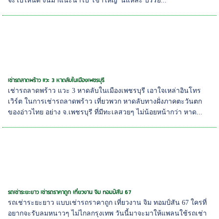
จะไปไหนดี งั้นมาแนะนำไป 'เขาใหญ่' นี่แหละ บรรย...
เช่ารถลาดพร้าว แวะ 3 หาดลับในเมืองเพชรบุรี
เช่ารถลาดพร้าว แวะ 3 หาดลับในเมืองเพชรบุรี เอาใจเหล่าอินโทร
เวิร์ต ในการเช่ารถลาดพร้าว เที่ยวพวก หาดลับทางฝั่งภาคตะวันตก
ของอ่าวไทย อย่าง จ.เพชรบุรี ที่มีทะเลสวยๆ ไม่น้อยหน้ากว่า หาด...
รถเช่าระยะยาว เช่ารถราคาถูก เที่ยวงาน จิม ทอมป์สัน 67
รถเช่าระยะยาว แบบเช่ารถราคาถูก เที่ยวงาน จิม ทอมป์สัน 67 ใครที่
อยากจะรับลมหนาวๆ ไม่ไกลกรุงเทพ วันนี้มาจะมาให้แพลนใช้รถเช่า