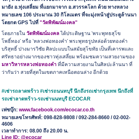
มายัง อ.ทุ่งเสลี่ยม ที่แยกมาจาก อ.สวรรคโลก ด้วย ทางหลวง
หมายเลข 106 ประมาณ 30 กิโลเมตร ที่จะมุ่งหน้าสู่ประตูล้านนา
โดยกด GPS ไปที่
"วัดพิพัฒน์มงคล"
โดยภายใน
วัดพิพัฒน์มงคล
ได้ประดิษฐาน 'พระพุทธสุโข
โพธิ์ทอง' หรือ 'หลวงพ่อทองคำ' พระพุทธรูปหล่อด้วยทองคำ
บริสุทธิ์ ปางมารวิชัย ศิลปะแบบในสมัยสุโขทัย เป็นที่เคารพและ
ศรัทธาอย่างมากของชาวทุ่งเสลี่ยม พร้อมชมความสวยงามของ
มหาวิหารหลวงพ่อทองคำ
ที่มีความสวยงามในศิลปะล้านนา ที่
ว่ากันว่า สวยที่สุดในเขตภาคเหนือตอนล่าง อีกด้วย
#เช่ารถลาดพร้าว #เช่ารถนนทบุรี นึกถึงรถเช่ากรุงเทพ นึกถึงที่
รถเช่าลาดพร้าว-รถเช่านนทบุรี ECOCAR
เฟซบุ๊ก:
www.facebook.com/ecocar.co.th
หมายเลขโทรศัพท์: 098-828-9808 / 092-284-8660 / 02-002-
4606
เวลาทำการ: 08.00 ถึง 20.00 น.
Line ID: @ecocar