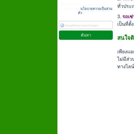
เมื่อท่านส่งข้อมูลผ่านฟอร์ม จะถือว่า
ทั่วประ
ท่านยอมรับใน
นโยบายความเป็นส่วน
ตัว
ของเรา
3.
รถเช
เป็นที่
สนใจติ
เพียงแ
ไม่มีส่
ทางไลน์