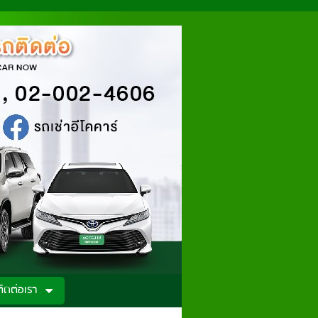
ติดต่อเรา