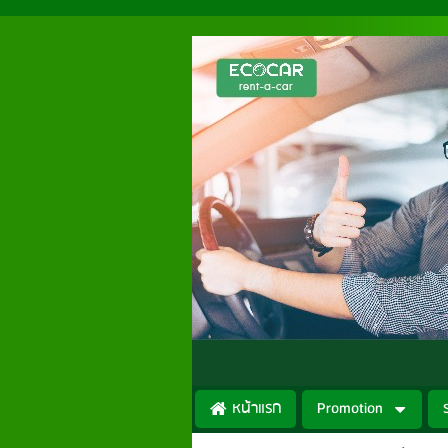
หน้าแรก
Promotion