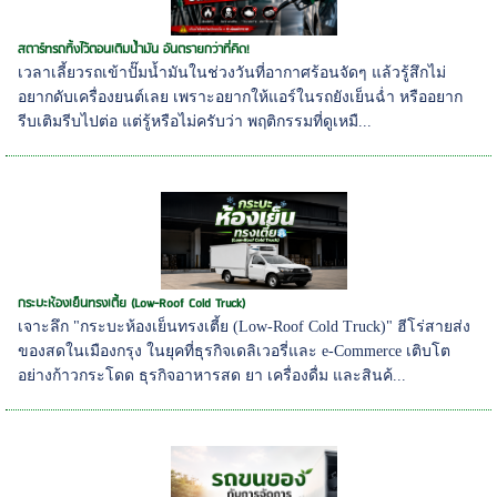
สตาร์ทรถทิ้งไว้ตอนเติมน้ำมัน อันตรายกว่าที่คิด!
เวลาเลี้ยวรถเข้าปั๊มน้ำมันในช่วงวันที่อากาศร้อนจัดๆ แล้วรู้สึกไม่
อยากดับเครื่องยนต์เลย เพราะอยากให้แอร์ในรถยังเย็นฉ่ำ หรืออยาก
รีบเติมรีบไปต่อ แต่รู้หรือไม่ครับว่า พฤติกรรมที่ดูเหมื...
กระบะห้องเย็นทรงเตี้ย (Low-Roof Cold Truck)
เจาะลึก "กระบะห้องเย็นทรงเตี้ย (Low-Roof Cold Truck)" ฮีโร่สายส่ง
ของสดในเมืองกรุง ในยุคที่ธุรกิจเดลิเวอรี่และ e-Commerce เติบโต
อย่างก้าวกระโดด ธุรกิจอาหารสด ยา เครื่องดื่ม และสินค้...