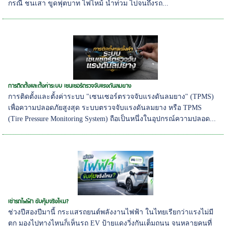
กรณี ชนเสา ขูดฟุตบาท ไฟไหม้ น้ำท่วม ไปจนถึงรถ...
การติดตั้งและตั้งค่าระบบ เซนเซอร์ตรวจจับแรงดันลมยาง
การติดตั้งและตั้งค่าระบบ "เซนเซอร์ตรวจจับแรงดันลมยาง" (TPMS)
เพื่อความปลอดภัยสูงสุด ระบบตรวจจับแรงดันลมยาง หรือ TPMS
(Tire Pressure Monitoring System) ถือเป็นหนึ่งในอุปกรณ์ความปลอด...
เช่ารถไฟฟ้า ขับคุ้มจริงไหม?
ช่วงปีสองปีมานี้ กระแสรถยนต์พลังงานไฟฟ้า ในไทยเรียกว่าแรงไม่มี
ตก มองไปทางไหนก็เห็นรถ EV ป้ายแดงวิ่งกันเต็มถนน จนหลายคนที่