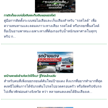
การติดตั้งระบบท่อไอเสียและเก็บเสียงของรถสไลด์
คู่มือการติดตั้งระบบท่อไอเสียและเก็บเสียงสำหรับ "รถสไลด์" เพื่อ
ความทนทานและลดมลภาวะทางเสียง รถสไลด์ หรือรถยกพื้นสไลด์
ถือเป็นยานพาหนะเฉพาะทางที่ต้องรองรับน้ำหนักมหาศาลในทุกๆ
ทริป ก...
รถป้ายแดงขับข้ามจังหวัดได้ไหม? รู้ไว้ก่อนโดนปรับ
สำหรับคนที่เพิ่งถอยรถยนต์คันใหม่ป้ายแดง สิ่งแรกที่อยากทำมากที่สุด
คงหนีไม่พ้นการได้ขับรถคันโปรดไปอวดครอบครัว หรือจัดทริปขับรถ
ไปเที่ยวพักผ่อนต่างจังหวัด ทว่า หลายคนคงเคยได้ยินเสียงเต...