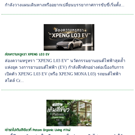
กำลังวางแผนเดินทางหรืออยากเปลี่ยนบรรยากาศการขับขี่เริ่มตั้ง...
ส่องความหรูหรา XPENG L03 EV
ส่องความหรูหรา "XPENG L03 EV" นวัตกรรมยานยนต์ไฟฟ้าสุดล้ำ
แห่งยุค วงการยานยนต์ไฟฟ้า (EV) กำลังคึกคักอย่างต่อเนื่องกับการ
เปิดตัว XPENG L03 EV (หรือ XPENG MONA L03) รถยนต์ไฟฟ้า
สไตล์ Cr...
เช่ารถไปเติมสีเขียวที่ Patom Organic Living คาเฟ่