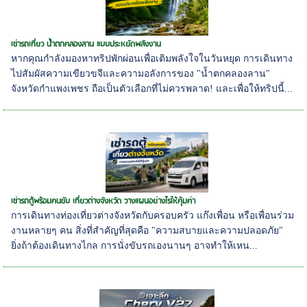
เช่ารถเที่ยว น้ำตกคลองลาน แบบประหยัดพลังงาน
หากคุณกำลังมองหาทริปพักผ่อนเพื่อเติมพลังใจในวันหยุด การเดินทาง
ไปสัมผัสความเขียวขจีและความอลังการของ "น้ำตกคลองลาน"
จังหวัดกำแพงเพชร ถือเป็นตัวเลือกที่ไม่ควรพลาด! และเพื่อให้ทริปนี้...
เช่ารถตู้พร้อมคนขับ เที่ยวต่างจังหวัด วางแผนอย่างไรให้คุ้มค่า
การเดินทางท่องเที่ยวต่างจังหวัดกับครอบครัว แก๊งเพื่อน หรือเพื่อนร่วม
งานหลายๆ คน สิ่งที่สำคัญที่สุดคือ "ความสบายและความปลอดภัย"
ยิ่งถ้าต้องเดินทางไกล การนั่งขับรถเองนานๆ อาจทำให้เหน...