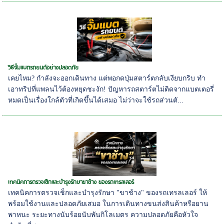
วิธีจั๊มแบตรถยนต์อย่างปลอดภัย
เคยไหม? กำลังจะออกเดินทาง แต่พอกดปุ่มสตาร์ตกลับเงียบกริบ ทำ
เอาทริปที่แพลนไว้ต้องหยุดชะงัก! ปัญหารถสตาร์ตไม่ติดจากแบตเตอรี่
หมดเป็นเรื่องใกล้ตัวที่เกิดขึ้นได้เสมอ ไม่ว่าจะใช้รถส่วนตั...
เทคนิคการตรวจเช็กและบำรุงรักษาขาช้าง ของรถเทรลเลอร์
เทคนิคการตรวจเช็กและบำรุงรักษา "ขาช้าง" ของรถเทรลเลอร์ ให้
พร้อมใช้งานและปลอดภัยเสมอ ในการเดินทางขนส่งสินค้าหรือยาน
พาหนะ ระยะทางนับร้อยนับพันกิโลเมตร ความปลอดภัยคือหัวใจ