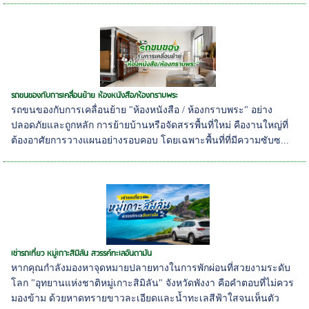
รถขนของกับการเคลื่อนย้าย ห้องหนังสือ/ห้องกราบพระ
รถขนของกับการเคลื่อนย้าย "ห้องหนังสือ / ห้องกราบพระ" อย่าง
ปลอดภัยและถูกหลัก การย้ายบ้านหรือจัดสรรพื้นที่ใหม่ คืองานใหญ่ที่
ต้องอาศัยการวางแผนอย่างรอบคอบ โดยเฉพาะพื้นที่ที่มีความซับซ...
เช่ารถเที่ยว หมู่เกาะสิมิลัน สวรรค์ทะเลอันดามัน
หากคุณกำลังมองหาจุดหมายปลายทางในการพักผ่อนที่สวยงามระดับ
โลก "อุทยานแห่งชาติหมู่เกาะสิมิลัน" จังหวัดพังงา คือคำตอบที่ไม่ควร
มองข้าม ด้วยหาดทรายขาวละเอียดและน้ำทะเลสีฟ้าใสจนเห็นตัว