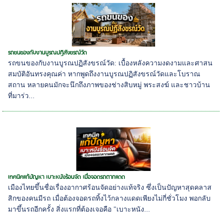
รถขนของกับงานบูรณปฏิสังขรณ์วัด
รถขนของกับงานบูรณปฏิสังขรณ์วัด: เบื้องหลังความงดงามและศาสน
สมบัติอันทรงคุณค่า หากพูดถึงงานบูรณปฏิสังขรณ์วัดและโบราณ
สถาน หลายคนมักจะนึกถึงภาพของช่างสิบหมู่ พระสงฆ์ และชาวบ้าน
ที่มาร่ว...
เทคนิคแก้ปัญหา เบาะหนังร้อนจัด เมื่อจอดรถตากแดด
เมืองไทยขึ้นชื่อเรื่องอากาศร้อนจัดอย่างแท้จริง ซึ่งเป็นปัญหาสุดคลาส
สิกของคนมีรถ เมื่อต้องจอดรถทิ้งไว้กลางแดดเพียงไม่กี่ชั่วโมง พอกลับ
มาขึ้นรถอีกครั้ง สิ่งแรกที่ต้องเจอคือ "เบาะหนัง...