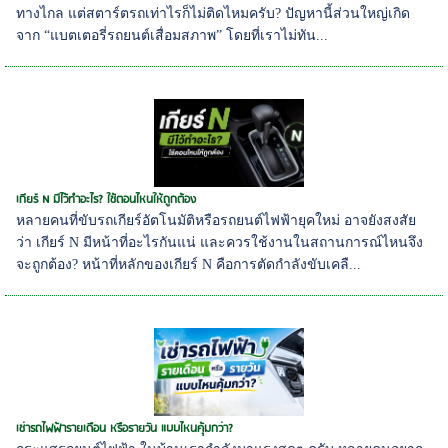
ทางไกล แต่สตาร์ตรถเท่าไรก็ไม่ติดไหมครับ? ปัญหานี้ส่วนใหญ่เกิด
จาก “แบตเตอรี่รถยนต์เสื่อมสภาพ” โดยที่เราไม่ทัน...
เกียร์ N มีไว้ทำอะไร? ใช้ตอนไหนให้ถูกต้อง
หลายคนที่ขับรถเกียร์อัตโนมัติหรือรถยนต์ไฟฟ้ายุคใหม่ อาจยังสงสัย
ว่า เกียร์ N มีหน้าที่อะไรกันแน่ และควรใช้งานในสถานการณ์ไหนจึง
จะถูกต้อง? หน้าที่หลักของเกียร์ N คือการตัดกำลังขับเคลื...
เช่ารถไฟฟ้ารายเดือน หรือรายวัน แบบไหนคุ้มกว่า?