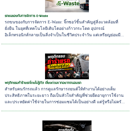
รถขนของกับการจัดการ E-Waste
รถขนของกับการจัดการ E-Waste: จิ๊กซอว์ชิ้นสำคัญสู่สิ่งแวดล้อมที่
ยั่งยืน ในยุคที่เทคโนโลยีเติบโตอย่างก้าวกระโดด อุปกรณ์
อิเล็กทรอนิกส์กลายเป็นสิ่งจำเป็นในชีวิตประจำวัน แต่เหรียญย่อมมี...
พฤติกรรมทำร้ายรถโดยไม่รู้ตัว! เลี่ยงด่วนหากอยากถนอมรถ
สำหรับคนรักรถแล้ว การดูแลรักษารถยนต์ให้ทำงานได้อย่างเต็ม
ประสิทธิภาพในระยะยาว ถือเป็นหัวใจสำคัญที่ช่วยยืดอายุการใช้งาน
และประหยัดค่าใช้จ่ายในการซ่อมแซมได้เป็นอย่างดี แต่รู้หรือไม่ครั...