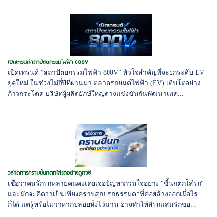
เปิดเทรนด์สถาปัตยกรรมไฟฟ้า 800V
เปิดเทรนด์ "สถาปัตยกรรมไฟฟ้า 800V" หัวใจสำคัญที่จะยกระดับ EV
ยุคใหม่ ในช่วงไม่กี่ปีที่ผ่านมา ตลาดรถยนต์ไฟฟ้า (EV) เติบโตอย่าง
ก้าวกระโดด บริษัทผู้ผลิตยักษ์ใหญ่ต่างแข่งขันกันพัฒนาเทค...
วิธีจัดการคราบขี้นกตกใส่รถอย่างถูกวิธี
เชื่อว่าคนรักรถหลายคนคงเคยเจอปัญหากวนใจอย่าง "ขี้นกตกใส่รถ"
และมักจะคิดว่าเป็นเพียงคราบสกปรกธรรมดาที่ค่อยล้างออกเมื่อไร
ก็ได้ แต่รู้หรือไม่ว่าหากปล่อยทิ้งไว้นาน อาจทำให้สีรถแสนรักขอ...