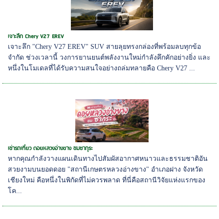
เจาะลึก Chery V27 EREV
เจาะลึก "Chery V27 EREV" SUV สายลุยทรงกล่องที่พร้อมลบทุกข้อ
จำกัด ช่วงเวลานี้ วงการยานยนต์พลังงานใหม่กำลังคึกคักอย่างยิ่ง และ
หนึ่งในโมเดลที่ได้รับความสนใจอย่างถล่มทลายคือ Chery V27 ...
เช่ารถเที่ยว ดอยหลวงอ่างขาง ชมซากุระ
หากคุณกำลังวางแผนเดินทางไปสัมผัสอากาศหนาวและธรรมชาติอัน
สวยงามบนยอดดอย "สถานีเกษตรหลวงอ่างขาง" อำเภอฝาง จังหวัด
เชียงใหม่ คือหนึ่งในพิกัดที่ไม่ควรพลาด ที่นี่คือสถานีวิจัยแห่งแรกของ
โค...