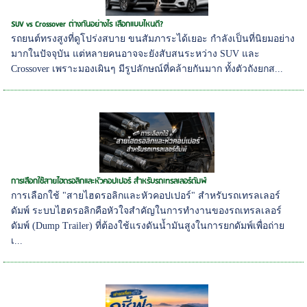
SUV vs Crossover ต่างกันอย่างไร เลือกแบบไหนดี?
รถยนต์ทรงสูงที่ดูโปร่งสบาย ขนสัมภาระได้เยอะ กำลังเป็นที่นิยมอย่าง
มากในปัจจุบัน แต่หลายคนอาจจะยังสับสนระหว่าง SUV และ
Crossover เพราะมองเผินๆ มีรูปลักษณ์ที่คล้ายกันมาก ทั้งตัวถังยกส...
การเลือกใช้สายไฮดรอลิกและหัวคอปเปอร์ สำหรับรถเทรลเลอร์ดัมพ์
การเลือกใช้ "สายไฮดรอลิกและหัวคอปเปอร์" สำหรับรถเทรลเลอร์
ดัมพ์ ระบบไฮดรอลิกคือหัวใจสำคัญในการทำงานของรถเทรลเลอร์
ดัมพ์ (Dump Trailer) ที่ต้องใช้แรงดันน้ำมันสูงในการยกดัมพ์เพื่อถ่าย
เ...