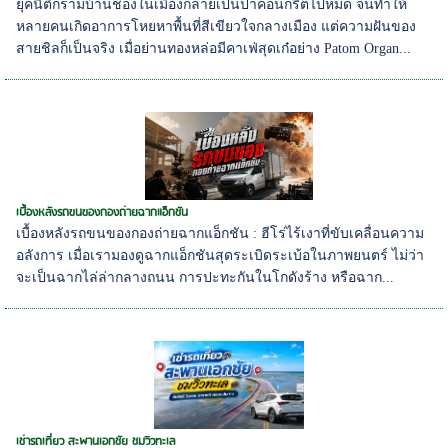
ยุคนี้ตึกรามบ้านช่องในเมืองกลายเป็นป่าคอนกรีตไปหมด จนทำให้
หลายคนเกิดอาการโหยหาพื้นที่สีเขียวใจกลางเมือง แต่ความฝันของ
สายชิลก็เป็นจริง เมื่อย่านทองหล่อมีคาเฟ่สุดเก๋อย่าง Patom Organ...
เบื้องหลังรถขนของกองถ่ายฉากแอ็กชัน
เบื้องหลังรถขนของกองถ่ายฉากแอ็กชัน : ฮีโร่ไร้เงาที่ขับเคลื่อนความ
อลังการ เมื่อเรามองดูฉากแอ็กชันสุดระเบิดระเบ้อในภาพยนตร์ ไม่ว่า
จะเป็นฉากไล่ล่ากลางถนน การปะทะกันในโกดังร้าง หรือฉาก...
เช่ารถเที่ยว สะพานเอกชัย ชมวิวทะเล