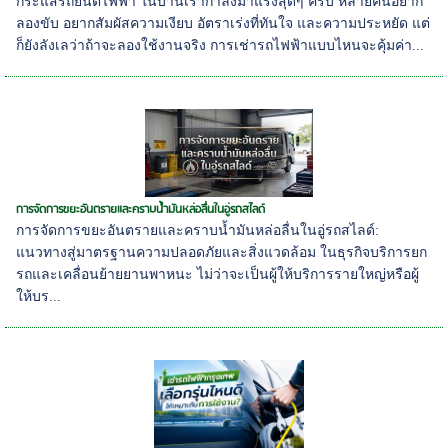
กระแสรถยนต์ไฟฟ้า ในบ้านเรากำลังมาแรงสุดๆ ครับ หลายคนอยาก
ลองขับ อยากสัมผัสความเงียบ อัตราเร่งที่ทันใจ และความประหยัด แต่
ก็ยังลังเลว่าถ้าจะลองใช้งานจริง การเช่ารถไฟฟ้าแบบไหนจะคุ้มค่า...
การจัดการขยะอันตรายและคราบน้ำมันหล่อลื่นในอู่รถสไลด์
การจัดการขยะอันตรายและคราบน้ำมันหล่อลื่นในอู่รถสไลด์:
แนวทางสู่มาตรฐานความปลอดภัยและสิ่งแวดล้อม ในธุรกิจบริการยก
รถและเคลื่อนย้ายยานพาหนะ ไม่ว่าจะเป็นผู้ให้บริการรายใหญ่หรือผู้
ให้บร...