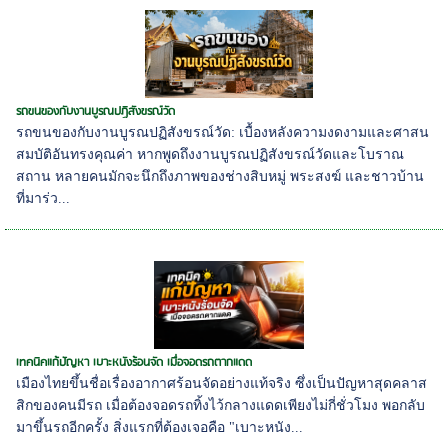
รถขนของกับงานบูรณปฏิสังขรณ์วัด
รถขนของกับงานบูรณปฏิสังขรณ์วัด: เบื้องหลังความงดงามและศาสน
สมบัติอันทรงคุณค่า หากพูดถึงงานบูรณปฏิสังขรณ์วัดและโบราณ
สถาน หลายคนมักจะนึกถึงภาพของช่างสิบหมู่ พระสงฆ์ และชาวบ้าน
ที่มาร่ว...
เทคนิคแก้ปัญหา เบาะหนังร้อนจัด เมื่อจอดรถตากแดด
เมืองไทยขึ้นชื่อเรื่องอากาศร้อนจัดอย่างแท้จริง ซึ่งเป็นปัญหาสุดคลาส
สิกของคนมีรถ เมื่อต้องจอดรถทิ้งไว้กลางแดดเพียงไม่กี่ชั่วโมง พอกลับ
มาขึ้นรถอีกครั้ง สิ่งแรกที่ต้องเจอคือ "เบาะหนัง...