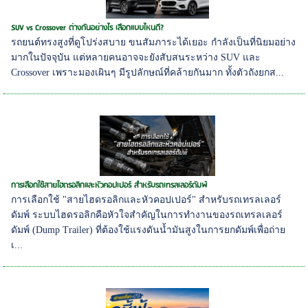
SUV vs Crossover ต่างกันอย่างไร เลือกแบบไหนดี?
รถยนต์ทรงสูงที่ดูโปร่งสบาย ขนสัมภาระได้เยอะ กำลังเป็นที่นิยมอย่าง
มากในปัจจุบัน แต่หลายคนอาจจะยังสับสนระหว่าง SUV และ
Crossover เพราะมองเผินๆ มีรูปลักษณ์ที่คล้ายกันมาก ทั้งตัวถังยกส...
การเลือกใช้สายไฮดรอลิกและหัวคอปเปอร์ สำหรับรถเทรลเลอร์ดัมพ์
การเลือกใช้ "สายไฮดรอลิกและหัวคอปเปอร์" สำหรับรถเทรลเลอร์
ดัมพ์ ระบบไฮดรอลิกคือหัวใจสำคัญในการทำงานของรถเทรลเลอร์
ดัมพ์ (Dump Trailer) ที่ต้องใช้แรงดันน้ำมันสูงในการยกดัมพ์เพื่อถ่าย
เ...