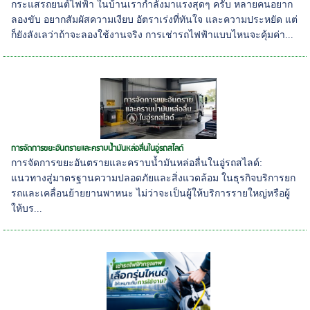
กระแสรถยนต์ไฟฟ้า ในบ้านเรากำลังมาแรงสุดๆ ครับ หลายคนอยาก
ลองขับ อยากสัมผัสความเงียบ อัตราเร่งที่ทันใจ และความประหยัด แต่
ก็ยังลังเลว่าถ้าจะลองใช้งานจริง การเช่ารถไฟฟ้าแบบไหนจะคุ้มค่า...
การจัดการขยะอันตรายและคราบน้ำมันหล่อลื่นในอู่รถสไลด์
การจัดการขยะอันตรายและคราบน้ำมันหล่อลื่นในอู่รถสไลด์:
แนวทางสู่มาตรฐานความปลอดภัยและสิ่งแวดล้อม ในธุรกิจบริการยก
รถและเคลื่อนย้ายยานพาหนะ ไม่ว่าจะเป็นผู้ให้บริการรายใหญ่หรือผู้
ให้บร...