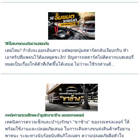
วิธีจั๊มแบตรถยนต์อย่างปลอดภัย
เคยไหม? กำลังจะออกเดินทาง แต่พอกดปุ่มสตาร์ตกลับเงียบกริบ ทำ
เอาทริปที่แพลนไว้ต้องหยุดชะงัก! ปัญหารถสตาร์ตไม่ติดจากแบตเตอรี่
หมดเป็นเรื่องใกล้ตัวที่เกิดขึ้นได้เสมอ ไม่ว่าจะใช้รถส่วนตั...
เทคนิคการตรวจเช็กและบำรุงรักษาขาช้าง ของรถเทรลเลอร์
เทคนิคการตรวจเช็กและบำรุงรักษา "ขาช้าง" ของรถเทรลเลอร์ ให้
พร้อมใช้งานและปลอดภัยเสมอ ในการเดินทางขนส่งสินค้าหรือยาน
พาหนะ ระยะทางนับร้อยนับพันกิโลเมตร ความปลอดภัยคือหัวใจ