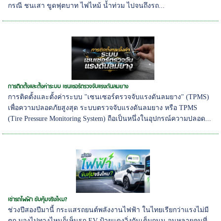
กรณี ชนเสา ขูดฟุตบาท ไฟไหม้ น้ำท่วม ไปจนถึงรถ...
การติดตั้งและตั้งค่าระบบ เซนเซอร์ตรวจจับแรงดันลมยาง
การติดตั้งและตั้งค่าระบบ "เซนเซอร์ตรวจจับแรงดันลมยาง" (TPMS)
เพื่อความปลอดภัยสูงสุด ระบบตรวจจับแรงดันลมยาง หรือ TPMS
(Tire Pressure Monitoring System) ถือเป็นหนึ่งในอุปกรณ์ความปลอด...
เช่ารถไฟฟ้า ขับคุ้มจริงไหม?
ช่วงปีสองปีมานี้ กระแสรถยนต์พลังงานไฟฟ้า ในไทยเรียกว่าแรงไม่มี
ตก มองไปทางไหนก็เห็นรถ EV ป้ายแดงวิ่งกันเต็มถนน จนหลายคนที่