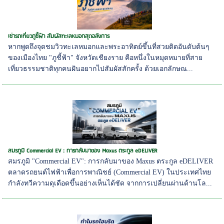
เช่ารถเที่ยวภูชี้ฟ้า สัมผัสทะเลหมอกสุดอลังการ
หากพูดถึงจุดชมวิวทะเลหมอกและพระอาทิตย์ขึ้นที่สวยติดอันดับต้นๆ
ของเมืองไทย "ภูชี้ฟ้า" จังหวัดเชียงราย คือหนึ่งในหมุดหมายที่สาย
เที่ยวธรรมชาติทุกคนฝันอยากไปสัมผัสสักครั้ง ด้วยเอกลักษณ...
สมรภูมิ Commercial EV : การกลับมาของ Maxus ตระกูล eDELIVER
สมรภูมิ "Commercial EV": การกลับมาของ Maxus ตระกูล eDELIVER
ตลาดรถยนต์ไฟฟ้าเพื่อการพาณิชย์ (Commercial EV) ในประเทศไทย
กำลังทวีความดุเดือดขึ้นอย่างเห็นได้ชัด จากการเปลี่ยนผ่านด้านโล...