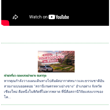
เช่ารถเที่ยว ดอยหลวงอ่างขาง ชมซากุระ
หากคุณกำลังวางแผนเดินทางไปสัมผัสอากาศหนาวและธรรมชาติอัน
สวยงามบนยอดดอย "สถานีเกษตรหลวงอ่างขาง" อำเภอฝาง จังหวัด
เชียงใหม่ คือหนึ่งในพิกัดที่ไม่ควรพลาด ที่นี่คือสถานีวิจัยแห่งแรกของ
โค...