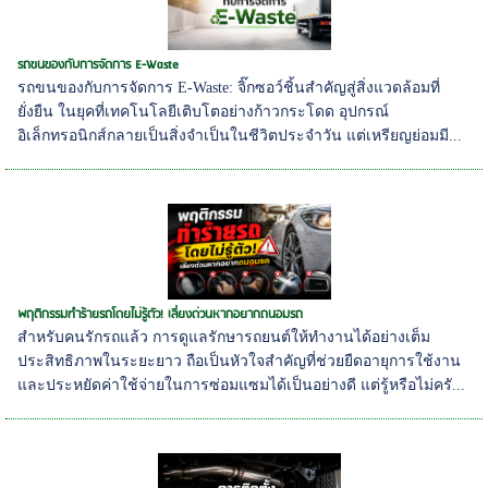
รถขนของกับการจัดการ E-Waste
รถขนของกับการจัดการ E-Waste: จิ๊กซอว์ชิ้นสำคัญสู่สิ่งแวดล้อมที่
ยั่งยืน ในยุคที่เทคโนโลยีเติบโตอย่างก้าวกระโดด อุปกรณ์
อิเล็กทรอนิกส์กลายเป็นสิ่งจำเป็นในชีวิตประจำวัน แต่เหรียญย่อมมี...
พฤติกรรมทำร้ายรถโดยไม่รู้ตัว! เลี่ยงด่วนหากอยากถนอมรถ
สำหรับคนรักรถแล้ว การดูแลรักษารถยนต์ให้ทำงานได้อย่างเต็ม
ประสิทธิภาพในระยะยาว ถือเป็นหัวใจสำคัญที่ช่วยยืดอายุการใช้งาน
และประหยัดค่าใช้จ่ายในการซ่อมแซมได้เป็นอย่างดี แต่รู้หรือไม่ครั...