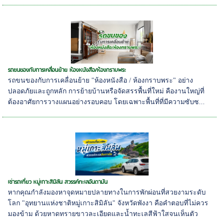
รถขนของกับการเคลื่อนย้าย ห้องหนังสือ/ห้องกราบพระ
รถขนของกับการเคลื่อนย้าย "ห้องหนังสือ / ห้องกราบพระ" อย่าง
ปลอดภัยและถูกหลัก การย้ายบ้านหรือจัดสรรพื้นที่ใหม่ คืองานใหญ่ที่
ต้องอาศัยการวางแผนอย่างรอบคอบ โดยเฉพาะพื้นที่ที่มีความซับซ...
เช่ารถเที่ยว หมู่เกาะสิมิลัน สวรรค์ทะเลอันดามัน
หากคุณกำลังมองหาจุดหมายปลายทางในการพักผ่อนที่สวยงามระดับ
โลก "อุทยานแห่งชาติหมู่เกาะสิมิลัน" จังหวัดพังงา คือคำตอบที่ไม่ควร
มองข้าม ด้วยหาดทรายขาวละเอียดและน้ำทะเลสีฟ้าใสจนเห็นตัว