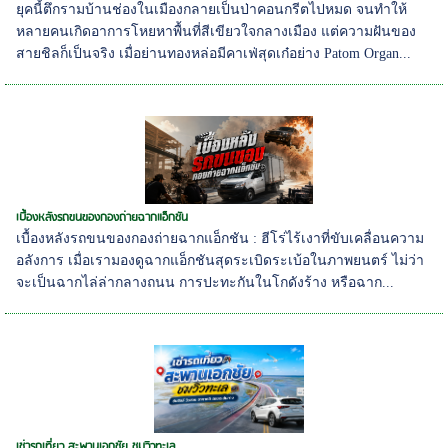
ยุคนี้ตึกรามบ้านช่องในเมืองกลายเป็นป่าคอนกรีตไปหมด จนทำให้
หลายคนเกิดอาการโหยหาพื้นที่สีเขียวใจกลางเมือง แต่ความฝันของ
สายชิลก็เป็นจริง เมื่อย่านทองหล่อมีคาเฟ่สุดเก๋อย่าง Patom Organ...
เบื้องหลังรถขนของกองถ่ายฉากแอ็กชัน
เบื้องหลังรถขนของกองถ่ายฉากแอ็กชัน : ฮีโร่ไร้เงาที่ขับเคลื่อนความ
อลังการ เมื่อเรามองดูฉากแอ็กชันสุดระเบิดระเบ้อในภาพยนตร์ ไม่ว่า
จะเป็นฉากไล่ล่ากลางถนน การปะทะกันในโกดังร้าง หรือฉาก...
เช่ารถเที่ยว สะพานเอกชัย ชมวิวทะเล