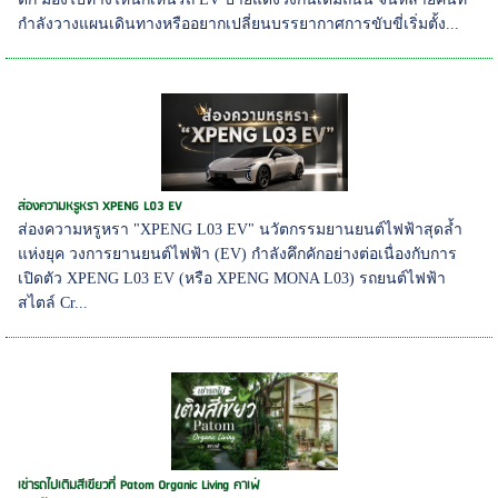
กำลังวางแผนเดินทางหรืออยากเปลี่ยนบรรยากาศการขับขี่เริ่มตั้ง...
ส่องความหรูหรา XPENG L03 EV
ส่องความหรูหรา "XPENG L03 EV" นวัตกรรมยานยนต์ไฟฟ้าสุดล้ำ
แห่งยุค วงการยานยนต์ไฟฟ้า (EV) กำลังคึกคักอย่างต่อเนื่องกับการ
เปิดตัว XPENG L03 EV (หรือ XPENG MONA L03) รถยนต์ไฟฟ้า
สไตล์ Cr...
เช่ารถไปเติมสีเขียวที่ Patom Organic Living คาเฟ่