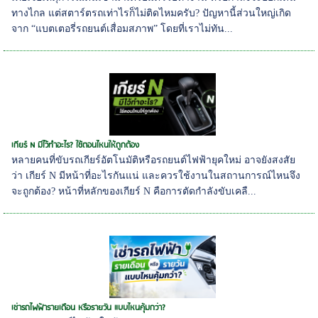
ทางไกล แต่สตาร์ตรถเท่าไรก็ไม่ติดไหมครับ? ปัญหานี้ส่วนใหญ่เกิด
จาก “แบตเตอรี่รถยนต์เสื่อมสภาพ” โดยที่เราไม่ทัน...
เกียร์ N มีไว้ทำอะไร? ใช้ตอนไหนให้ถูกต้อง
หลายคนที่ขับรถเกียร์อัตโนมัติหรือรถยนต์ไฟฟ้ายุคใหม่ อาจยังสงสัย
ว่า เกียร์ N มีหน้าที่อะไรกันแน่ และควรใช้งานในสถานการณ์ไหนจึง
จะถูกต้อง? หน้าที่หลักของเกียร์ N คือการตัดกำลังขับเคลื...
เช่ารถไฟฟ้ารายเดือน หรือรายวัน แบบไหนคุ้มกว่า?