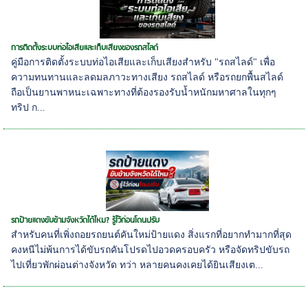
การติดตั้งระบบท่อไอเสียและเก็บเสียงของรถสไลด์
คู่มือการติดตั้งระบบท่อไอเสียและเก็บเสียงสำหรับ "รถสไลด์" เพื่อ
ความทนทานและลดมลภาวะทางเสียง รถสไลด์ หรือรถยกพื้นสไลด์
ถือเป็นยานพาหนะเฉพาะทางที่ต้องรองรับน้ำหนักมหาศาลในทุกๆ
ทริป ก...
รถป้ายแดงขับข้ามจังหวัดได้ไหม? รู้ไว้ก่อนโดนปรับ
สำหรับคนที่เพิ่งถอยรถยนต์คันใหม่ป้ายแดง สิ่งแรกที่อยากทำมากที่สุด
คงหนีไม่พ้นการได้ขับรถคันโปรดไปอวดครอบครัว หรือจัดทริปขับรถ
ไปเที่ยวพักผ่อนต่างจังหวัด ทว่า หลายคนคงเคยได้ยินเสียงเต...