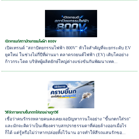
เปิดเทรนด์สถาปัตยกรรมไฟฟ้า 800V
เปิดเทรนด์ "สถาปัตยกรรมไฟฟ้า 800V" หัวใจสำคัญที่จะยกระดับ EV
ยุคใหม่ ในช่วงไม่กี่ปีที่ผ่านมา ตลาดรถยนต์ไฟฟ้า (EV) เติบโตอย่าง
ก้าวกระโดด บริษัทผู้ผลิตยักษ์ใหญ่ต่างแข่งขันกันพัฒนาเทค...
วิธีจัดการคราบขี้นกตกใส่รถอย่างถูกวิธี
เชื่อว่าคนรักรถหลายคนคงเคยเจอปัญหากวนใจอย่าง "ขี้นกตกใส่รถ"
และมักจะคิดว่าเป็นเพียงคราบสกปรกธรรมดาที่ค่อยล้างออกเมื่อไร
ก็ได้ แต่รู้หรือไม่ว่าหากปล่อยทิ้งไว้นาน อาจทำให้สีรถแสนรักขอ...