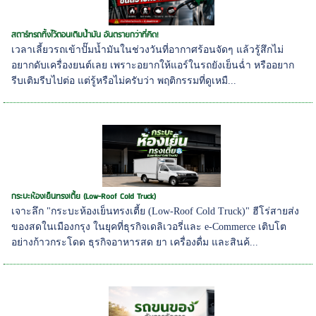
สตาร์ทรถทิ้งไว้ตอนเติมน้ำมัน อันตรายกว่าที่คิด!
เวลาเลี้ยวรถเข้าปั๊มน้ำมันในช่วงวันที่อากาศร้อนจัดๆ แล้วรู้สึกไม่
อยากดับเครื่องยนต์เลย เพราะอยากให้แอร์ในรถยังเย็นฉ่ำ หรืออยาก
รีบเติมรีบไปต่อ แต่รู้หรือไม่ครับว่า พฤติกรรมที่ดูเหมื...
กระบะห้องเย็นทรงเตี้ย (Low-Roof Cold Truck)
เจาะลึก "กระบะห้องเย็นทรงเตี้ย (Low-Roof Cold Truck)" ฮีโร่สายส่ง
ของสดในเมืองกรุง ในยุคที่ธุรกิจเดลิเวอรี่และ e-Commerce เติบโต
อย่างก้าวกระโดด ธุรกิจอาหารสด ยา เครื่องดื่ม และสินค้...