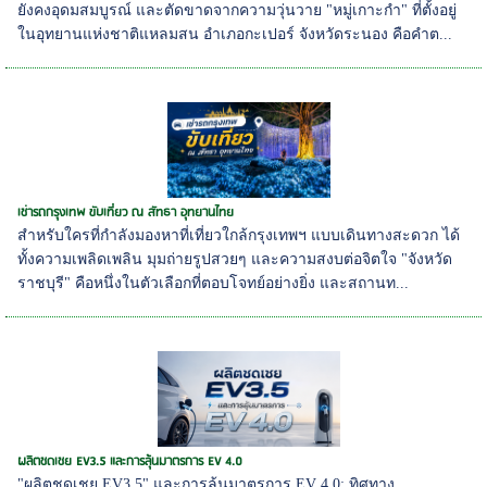
ยังคงอุดมสมบูรณ์ และตัดขาดจากความวุ่นวาย "หมู่เกาะกำ" ที่ตั้งอยู่
ในอุทยานแห่งชาติแหลมสน อำเภอกะเปอร์ จังหวัดระนอง คือคำต...
เช่ารถกรุงเทพ ขับเที่ยว ณ สัทธา อุทยานไทย
สำหรับใครที่กำลังมองหาที่เที่ยวใกล้กรุงเทพฯ แบบเดินทางสะดวก ได้
ทั้งความเพลิดเพลิน มุมถ่ายรูปสวยๆ และความสงบต่อจิตใจ "จังหวัด
ราชบุรี" คือหนึ่งในตัวเลือกที่ตอบโจทย์อย่างยิ่ง และสถานท...
ผลิตชดเชย EV3.5 และการลุ้นมาตรการ EV 4.0
"ผลิตชดเชย EV3.5" และการลุ้นมาตรการ EV 4.0: ทิศทาง