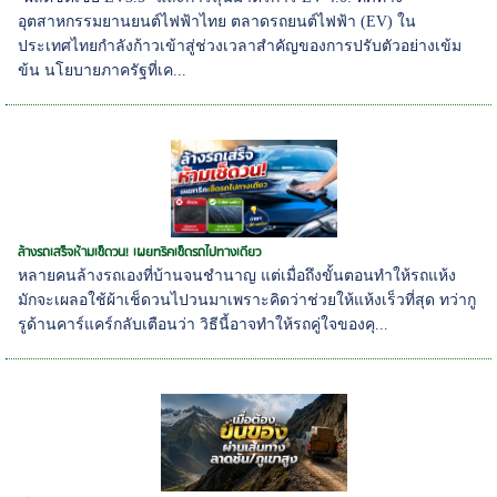
อุตสาหกรรมยานยนต์ไฟฟ้าไทย ตลาดรถยนต์ไฟฟ้า (EV) ใน
ประเทศไทยกำลังก้าวเข้าสู่ช่วงเวลาสำคัญของการปรับตัวอย่างเข้ม
ข้น นโยบายภาครัฐที่เค...
ล้างรถเสร็จห้ามเช็ดวน! เผยทริคเช็ดรถไปทางเดียว
หลายคนล้างรถเองที่บ้านจนชำนาญ แต่เมื่อถึงขั้นตอนทำให้รถแห้ง
มักจะเผลอใช้ผ้าเช็ดวนไปวนมาเพราะคิดว่าช่วยให้แห้งเร็วที่สุด ทว่ากู
รูด้านคาร์แคร์กลับเตือนว่า วิธีนี้อาจทำให้รถคู่ใจของคุ...