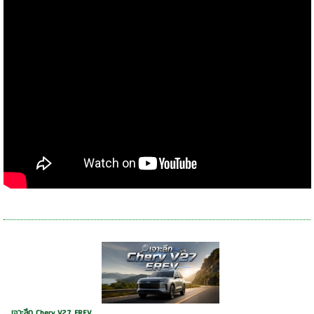
เจาะลึก Chery V27 EREV