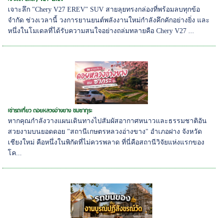
เจาะลึก "Chery V27 EREV" SUV สายลุยทรงกล่องที่พร้อมลบทุกข้อ
จำกัด ช่วงเวลานี้ วงการยานยนต์พลังงานใหม่กำลังคึกคักอย่างยิ่ง และ
หนึ่งในโมเดลที่ได้รับความสนใจอย่างถล่มทลายคือ Chery V27 ...
เช่ารถเที่ยว ดอยหลวงอ่างขาง ชมซากุระ
หากคุณกำลังวางแผนเดินทางไปสัมผัสอากาศหนาวและธรรมชาติอัน
สวยงามบนยอดดอย "สถานีเกษตรหลวงอ่างขาง" อำเภอฝาง จังหวัด
เชียงใหม่ คือหนึ่งในพิกัดที่ไม่ควรพลาด ที่นี่คือสถานีวิจัยแห่งแรกของ
โค...