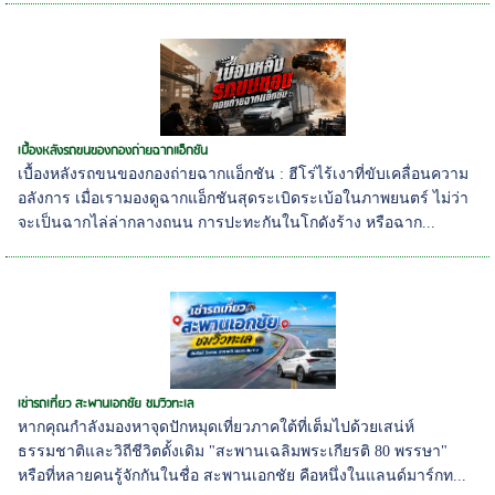
เบื้องหลังรถขนของกองถ่ายฉากแอ็กชัน
เบื้องหลังรถขนของกองถ่ายฉากแอ็กชัน : ฮีโร่ไร้เงาที่ขับเคลื่อนความ
อลังการ เมื่อเรามองดูฉากแอ็กชันสุดระเบิดระเบ้อในภาพยนตร์ ไม่ว่า
จะเป็นฉากไล่ล่ากลางถนน การปะทะกันในโกดังร้าง หรือฉาก...
เช่ารถเที่ยว สะพานเอกชัย ชมวิวทะเล
หากคุณกำลังมองหาจุดปักหมุดเที่ยวภาคใต้ที่เต็มไปด้วยเสน่ห์
ธรรมชาติและวิถีชีวิตดั้งเดิม "สะพานเฉลิมพระเกียรติ 80 พรรษา"
หรือที่หลายคนรู้จักกันในชื่อ สะพานเอกชัย คือหนึ่งในแลนด์มาร์กท...