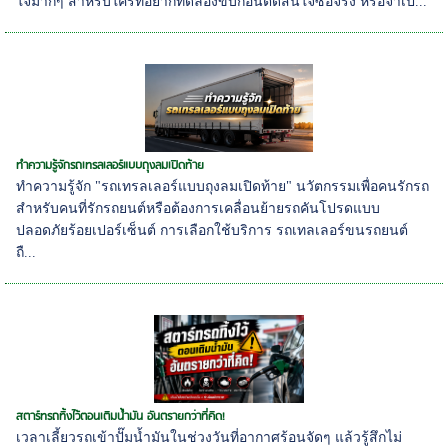
ใจมากๆ สำหรับใครที่อยากทดลองขับก่อนตัดสินใจซื้อจริง หรือจำเป...
ทำความรู้จักรถเทรลเลอร์แบบถุงลมเปิดท้าย
ทำความรู้จัก "รถเทรลเลอร์แบบถุงลมเปิดท้าย" นวัตกรรมเพื่อคนรักรถ
สำหรับคนที่รักรถยนต์หรือต้องการเคลื่อนย้ายรถคันโปรดแบบ
ปลอดภัยร้อยเปอร์เซ็นต์ การเลือกใช้บริการ รถเทลเลอร์ขนรถยนต์
ถื...
สตาร์ทรถทิ้งไว้ตอนเติมน้ำมัน อันตรายกว่าที่คิด!
เวลาเลี้ยวรถเข้าปั๊มน้ำมันในช่วงวันที่อากาศร้อนจัดๆ แล้วรู้สึกไม่