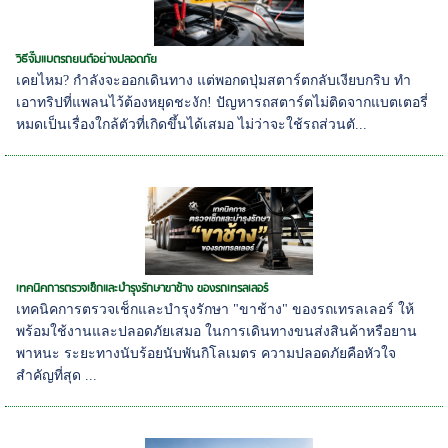
วิธีจั๊มแบตรถยนต์อย่างปลอดภัย
เคยไหม? กำลังจะออกเดินทาง แต่พอกดปุ่มสตาร์ตกลับเงียบกริบ ทำ
เอาทริปที่แพลนไว้ต้องหยุดชะงัก! ปัญหารถสตาร์ตไม่ติดจากแบตเตอรี่
หมดเป็นเรื่องใกล้ตัวที่เกิดขึ้นได้เสมอ ไม่ว่าจะใช้รถส่วนตั...
เทคนิคการตรวจเช็กและบำรุงรักษาขาช้าง ของรถเทรลเลอร์
เทคนิคการตรวจเช็กและบำรุงรักษา "ขาช้าง" ของรถเทรลเลอร์ ให้
พร้อมใช้งานและปลอดภัยเสมอ ในการเดินทางขนส่งสินค้าหรือยาน
พาหนะ ระยะทางนับร้อยนับพันกิโลเมตร ความปลอดภัยคือหัวใจ
สำคัญที่สุด ...