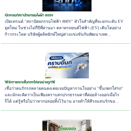
เปิดเทรนด์สถาปัตยกรรมไฟฟ้า 800V
เปิดเทรนด์ "สถาปัตยกรรมไฟฟ้า 800V" หัวใจสำคัญที่จะยกระดับ EV
ยุคใหม่ ในช่วงไม่กี่ปีที่ผ่านมา ตลาดรถยนต์ไฟฟ้า (EV) เติบโตอย่าง
ก้าวกระโดด บริษัทผู้ผลิตยักษ์ใหญ่ต่างแข่งขันกันพัฒนาเทค...
วิธีจัดการคราบขี้นกตกใส่รถอย่างถูกวิธี
เชื่อว่าคนรักรถหลายคนคงเคยเจอปัญหากวนใจอย่าง "ขี้นกตกใส่รถ"
และมักจะคิดว่าเป็นเพียงคราบสกปรกธรรมดาที่ค่อยล้างออกเมื่อไร
ก็ได้ แต่รู้หรือไม่ว่าหากปล่อยทิ้งไว้นาน อาจทำให้สีรถแสนรักขอ...