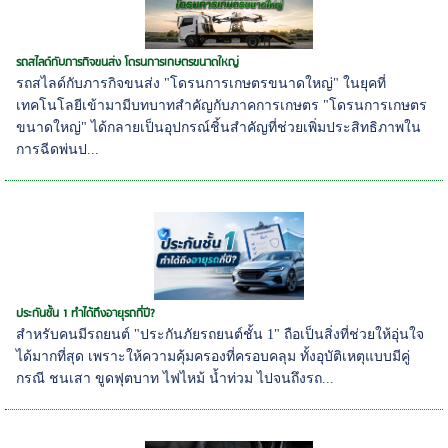
รถสไลด์กับภารกิจขนส่ง โดรนการเกษตรขนาดใหญ่
รถสไลด์กับภารกิจขนส่ง "โดรนการเกษตรขนาดใหญ่" ในยุคที่
เทคโนโลยีเข้ามามีบทบาทสำคัญกับภาคการเกษตร "โดรนการเกษตร
ขนาดใหญ่" ได้กลายเป็นอุปกรณ์ชิ้นสำคัญที่ช่วยเพิ่มประสิทธิภาพใน
การฉีดพ่นป...
ประกันชั้น 1 ทำได้ถึงอายุรถกี่ปี?
สำหรับคนมีรถยนต์ "ประกันภัยรถยนต์ชั้น 1" ถือเป็นสิ่งที่ช่วยให้อุ่นใจ
ได้มากที่สุด เพราะให้ความคุ้มครองที่ครอบคลุม ทั้งอุบัติเหตุแบบมีคู่
กรณี ชนเสา ขูดฟุตบาท ไฟไหม้ น้ำท่วม ไปจนถึงรถ...