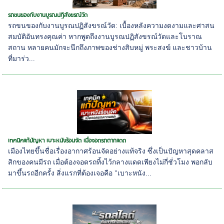
รถขนของกับงานบูรณปฏิสังขรณ์วัด
รถขนของกับงานบูรณปฏิสังขรณ์วัด: เบื้องหลังความงดงามและศาสน
สมบัติอันทรงคุณค่า หากพูดถึงงานบูรณปฏิสังขรณ์วัดและโบราณ
สถาน หลายคนมักจะนึกถึงภาพของช่างสิบหมู่ พระสงฆ์ และชาวบ้าน
ที่มาร่ว...
เทคนิคแก้ปัญหา เบาะหนังร้อนจัด เมื่อจอดรถตากแดด
เมืองไทยขึ้นชื่อเรื่องอากาศร้อนจัดอย่างแท้จริง ซึ่งเป็นปัญหาสุดคลาส
สิกของคนมีรถ เมื่อต้องจอดรถทิ้งไว้กลางแดดเพียงไม่กี่ชั่วโมง พอกลับ
มาขึ้นรถอีกครั้ง สิ่งแรกที่ต้องเจอคือ "เบาะหนัง...