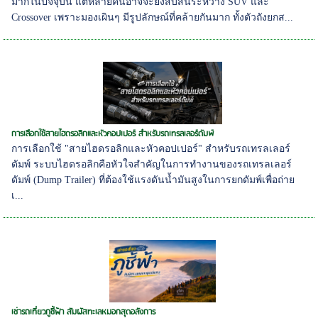
มากในปัจจุบัน แต่หลายคนอาจจะยังสับสนระหว่าง SUV และ
Crossover เพราะมองเผินๆ มีรูปลักษณ์ที่คล้ายกันมาก ทั้งตัวถังยกส...
การเลือกใช้สายไฮดรอลิกและหัวคอปเปอร์ สำหรับรถเทรลเลอร์ดัมพ์
การเลือกใช้ "สายไฮดรอลิกและหัวคอปเปอร์" สำหรับรถเทรลเลอร์
ดัมพ์ ระบบไฮดรอลิกคือหัวใจสำคัญในการทำงานของรถเทรลเลอร์
ดัมพ์ (Dump Trailer) ที่ต้องใช้แรงดันน้ำมันสูงในการยกดัมพ์เพื่อถ่าย
เ...
เช่ารถเที่ยวภูชี้ฟ้า สัมผัสทะเลหมอกสุดอลังการ