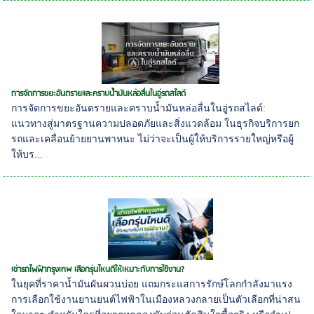
การจัดการขยะอันตรายและคราบน้ำมันหล่อลื่นในอู่รถสไลด์
การจัดการขยะอันตรายและคราบน้ำมันหล่อลื่นในอู่รถสไลด์:
แนวทางสู่มาตรฐานความปลอดภัยและสิ่งแวดล้อม ในธุรกิจบริการยก
รถและเคลื่อนย้ายยานพาหนะ ไม่ว่าจะเป็นผู้ให้บริการรายใหญ่หรือผู้
ให้บร...
เช่ารถไฟฟ้ากรุงเทพ เลือกรุ่นไหนดีให้เหมาะกับการใช้งาน?
ในยุคที่ราคาน้ำมันผันผวนบ่อย แถมกระแสการรักษ์โลกกำลังมาแรง
การเลือกใช้งานยานยนต์ไฟฟ้าในเมืองหลวงกลายเป็นตัวเลือกที่น่าสน