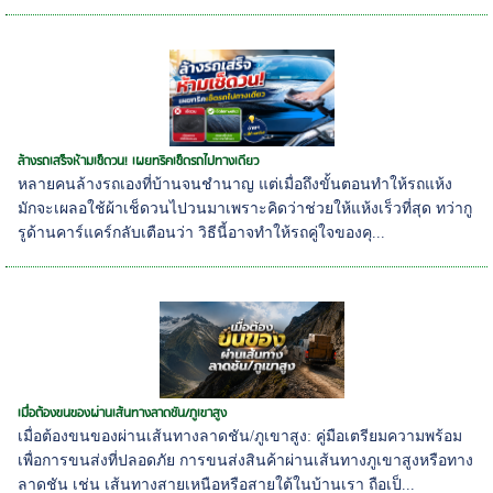
ล้างรถเสร็จห้ามเช็ดวน! เผยทริคเช็ดรถไปทางเดียว
หลายคนล้างรถเองที่บ้านจนชำนาญ แต่เมื่อถึงขั้นตอนทำให้รถแห้ง
มักจะเผลอใช้ผ้าเช็ดวนไปวนมาเพราะคิดว่าช่วยให้แห้งเร็วที่สุด ทว่ากู
รูด้านคาร์แคร์กลับเตือนว่า วิธีนี้อาจทำให้รถคู่ใจของคุ...
เมื่อต้องขนของผ่านเส้นทางลาดชัน/ภูเขาสูง
เมื่อต้องขนของผ่านเส้นทางลาดชัน/ภูเขาสูง: คู่มือเตรียมความพร้อม
เพื่อการขนส่งที่ปลอดภัย การขนส่งสินค้าผ่านเส้นทางภูเขาสูงหรือทาง
ลาดชัน เช่น เส้นทางสายเหนือหรือสายใต้ในบ้านเรา ถือเป็...