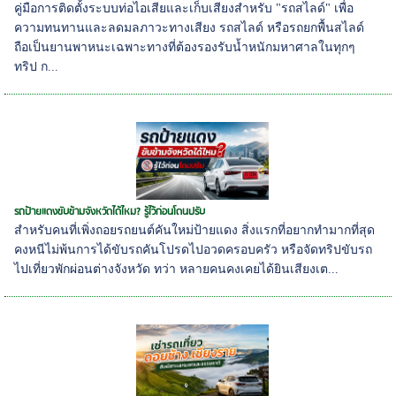
คู่มือการติดตั้งระบบท่อไอเสียและเก็บเสียงสำหรับ "รถสไลด์" เพื่อ
ความทนทานและลดมลภาวะทางเสียง รถสไลด์ หรือรถยกพื้นสไลด์
ถือเป็นยานพาหนะเฉพาะทางที่ต้องรองรับน้ำหนักมหาศาลในทุกๆ
ทริป ก...
รถป้ายแดงขับข้ามจังหวัดได้ไหม? รู้ไว้ก่อนโดนปรับ
สำหรับคนที่เพิ่งถอยรถยนต์คันใหม่ป้ายแดง สิ่งแรกที่อยากทำมากที่สุด
คงหนีไม่พ้นการได้ขับรถคันโปรดไปอวดครอบครัว หรือจัดทริปขับรถ
ไปเที่ยวพักผ่อนต่างจังหวัด ทว่า หลายคนคงเคยได้ยินเสียงเต...