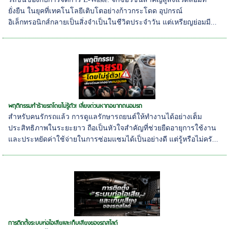
ยั่งยืน ในยุคที่เทคโนโลยีเติบโตอย่างก้าวกระโดด อุปกรณ์
อิเล็กทรอนิกส์กลายเป็นสิ่งจำเป็นในชีวิตประจำวัน แต่เหรียญย่อมมี...
พฤติกรรมทำร้ายรถโดยไม่รู้ตัว! เลี่ยงด่วนหากอยากถนอมรถ
สำหรับคนรักรถแล้ว การดูแลรักษารถยนต์ให้ทำงานได้อย่างเต็ม
ประสิทธิภาพในระยะยาว ถือเป็นหัวใจสำคัญที่ช่วยยืดอายุการใช้งาน
และประหยัดค่าใช้จ่ายในการซ่อมแซมได้เป็นอย่างดี แต่รู้หรือไม่ครั...
การติดตั้งระบบท่อไอเสียและเก็บเสียงของรถสไลด์