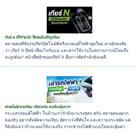
เกียร์ N มีไว้ทำอะไร? ใช้ตอนไหนให้ถูกต้อง
หลายคนที่ขับรถเกียร์อัตโนมัติหรือรถยนต์ไฟฟ้ายุคใหม่ อาจยังสงสัย
ว่า เกียร์ N มีหน้าที่อะไรกันแน่ และควรใช้งานในสถานการณ์ไหนจึง
จะถูกต้อง? หน้าที่หลักของเกียร์ N คือการตัดกำลังขับเคลื...
เช่ารถไฟฟ้ารายเดือน หรือรายวัน แบบไหนคุ้มกว่า?
กระแสรถยนต์ไฟฟ้า ในบ้านเรากำลังมาแรงสุดๆ ครับ หลายคนอยาก
ลองขับ อยากสัมผัสความเงียบ อัตราเร่งที่ทันใจ และความประหยัด แต่
ก็ยังลังเลว่าถ้าจะลองใช้งานจริง การเช่ารถไฟฟ้าแบบไหนจะคุ้มค่า...