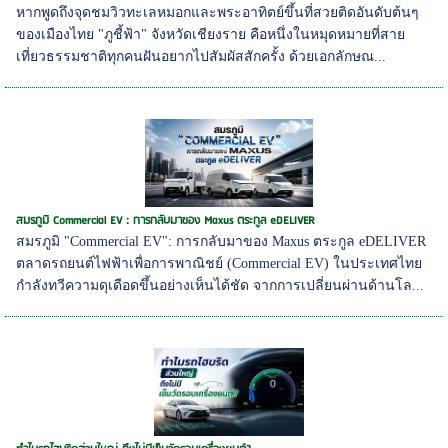
หากพูดถึงจุดชมวิวทะเลหมอกและพระอาทิตย์ขึ้นที่สวยติดอันดับต้นๆ
ของเมืองไทย "ภูชี้ฟ้า" จังหวัดเชียงราย คือหนึ่งในหมุดหมายที่สาย
เที่ยวธรรมชาติทุกคนฝันอยากไปสัมผัสสักครั้ง ด้วยเอกลักษณ...
สมรภูมิ Commercial EV : การกลับมาของ Maxus ตระกูล eDELIVER
สมรภูมิ "Commercial EV": การกลับมาของ Maxus ตระกูล eDELIVER
ตลาดรถยนต์ไฟฟ้าเพื่อการพาณิชย์ (Commercial EV) ในประเทศไทย
กำลังทวีความดุเดือดขึ้นอย่างเห็นได้ชัด จากการเปลี่ยนผ่านด้านโล...