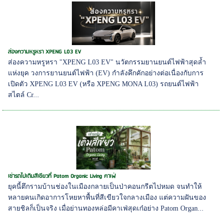
ส่องความหรูหรา XPENG L03 EV
ส่องความหรูหรา "XPENG L03 EV" นวัตกรรมยานยนต์ไฟฟ้าสุดล้ำ
แห่งยุค วงการยานยนต์ไฟฟ้า (EV) กำลังคึกคักอย่างต่อเนื่องกับการ
เปิดตัว XPENG L03 EV (หรือ XPENG MONA L03) รถยนต์ไฟฟ้า
สไตล์ Cr...
เช่ารถไปเติมสีเขียวที่ Patom Organic Living คาเฟ่
ยุคนี้ตึกรามบ้านช่องในเมืองกลายเป็นป่าคอนกรีตไปหมด จนทำให้
หลายคนเกิดอาการโหยหาพื้นที่สีเขียวใจกลางเมือง แต่ความฝันของ
สายชิลก็เป็นจริง เมื่อย่านทองหล่อมีคาเฟ่สุดเก๋อย่าง Patom Organ...