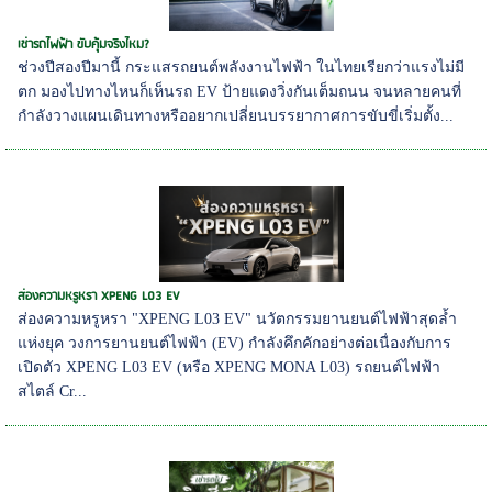
เช่ารถไฟฟ้า ขับคุ้มจริงไหม?
ช่วงปีสองปีมานี้ กระแสรถยนต์พลังงานไฟฟ้า ในไทยเรียกว่าแรงไม่มี
ตก มองไปทางไหนก็เห็นรถ EV ป้ายแดงวิ่งกันเต็มถนน จนหลายคนที่
กำลังวางแผนเดินทางหรืออยากเปลี่ยนบรรยากาศการขับขี่เริ่มตั้ง...
ส่องความหรูหรา XPENG L03 EV
ส่องความหรูหรา "XPENG L03 EV" นวัตกรรมยานยนต์ไฟฟ้าสุดล้ำ
แห่งยุค วงการยานยนต์ไฟฟ้า (EV) กำลังคึกคักอย่างต่อเนื่องกับการ
เปิดตัว XPENG L03 EV (หรือ XPENG MONA L03) รถยนต์ไฟฟ้า
สไตล์ Cr...