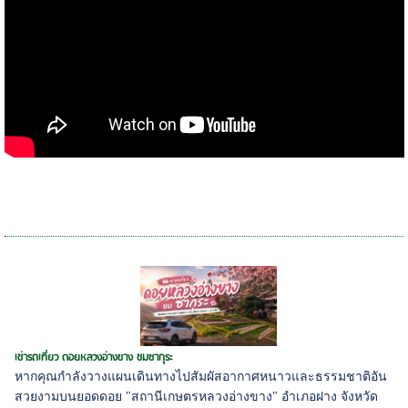
เช่ารถเที่ยว ดอยหลวงอ่างขาง ชมซากุระ
หากคุณกำลังวางแผนเดินทางไปสัมผัสอากาศหนาวและธรรมชาติอัน
สวยงามบนยอดดอย "สถานีเกษตรหลวงอ่างขาง" อำเภอฝาง จังหวัด