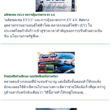
ผลิตชดเชย EV3.5 และการลุ้นมาตรการ EV 4.0
"ผลิตชดเชย EV3.5" และการลุ้นมาตรการ EV 4.0: ทิศทาง
อุตสาหกรรมยานยนต์ไฟฟ้าไทย ตลาดรถยนต์ไฟฟ้า (EV) ใน
ประเทศไทยกำลังก้าวเข้าสู่ช่วงเวลาสำคัญของการปรับตัวอย่างเข้ม
ข้น นโยบายภาครัฐที่เค...
ล้างรถเสร็จห้ามเช็ดวน! เผยทริคเช็ดรถไปทางเดียว
หลายคนล้างรถเองที่บ้านจนชำนาญ แต่เมื่อถึงขั้นตอนทำให้รถแห้ง
มักจะเผลอใช้ผ้าเช็ดวนไปวนมาเพราะคิดว่าช่วยให้แห้งเร็วที่สุด ทว่ากู
รูด้านคาร์แคร์กลับเตือนว่า วิธีนี้อาจทำให้รถคู่ใจของคุ...