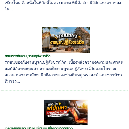
เชียงใหม่ คือหนึ่งในพิกัดที่ไม่ควรพลาด ที่นี่คือสถานีวิจัยแห่งแรกของ
โค...
รถขนของกับงานบูรณปฏิสังขรณ์วัด
รถขนของกับงานบูรณปฏิสังขรณ์วัด: เบื้องหลังความงดงามและศาสน
สมบัติอันทรงคุณค่า หากพูดถึงงานบูรณปฏิสังขรณ์วัดและโบราณ
สถาน หลายคนมักจะนึกถึงภาพของช่างสิบหมู่ พระสงฆ์ และชาวบ้าน
ที่มาร่ว...
เทคนิคแก้ปัญหา เบาะหนังร้อนจัด เมื่อจอดรถตากแดด