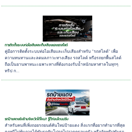
การติดตั้งระบบท่อไอเสียและเก็บเสียงของรถสไลด์
คู่มือการติดตั้งระบบท่อไอเสียและเก็บเสียงสำหรับ "รถสไลด์" เพื่อ
ความทนทานและลดมลภาวะทางเสียง รถสไลด์ หรือรถยกพื้นสไลด์
ถือเป็นยานพาหนะเฉพาะทางที่ต้องรองรับน้ำหนักมหาศาลในทุกๆ
ทริป ก...
รถป้ายแดงขับข้ามจังหวัดได้ไหม? รู้ไว้ก่อนโดนปรับ
สำหรับคนที่เพิ่งถอยรถยนต์คันใหม่ป้ายแดง สิ่งแรกที่อยากทำมากที่สุด
คงหนีไม่พ้นการได้ขับรถคันโปรดไปอวดครอบครัว หรือจัดทริปขับรถ