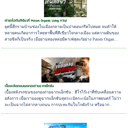
เช่ารถไปเติมสีเขียวที่ Patom Organic Living คาเฟ่
ยุคนี้ตึกรามบ้านช่องในเมืองกลายเป็นป่าคอนกรีตไปหมด จนทำให้
หลายคนเกิดอาการโหยหาพื้นที่สีเขียวใจกลางเมือง แต่ความฝันของ
สายชิลก็เป็นจริง เมื่อย่านทองหล่อมีคาเฟ่สุดเก๋อย่าง Patom Organ...
เบื้องหลังรถขนของกองถ่ายฉากแอ็กชัน
เบื้องหลังรถขนของกองถ่ายฉากแอ็กชัน : ฮีโร่ไร้เงาที่ขับเคลื่อนความ
อลังการ เมื่อเรามองดูฉากแอ็กชันสุดระเบิดระเบ้อในภาพยนตร์ ไม่ว่า
จะเป็นฉากไล่ล่ากลางถนน การปะทะกันในโกดังร้าง หรือฉาก...