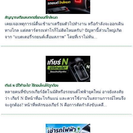
สัญญาณเตือนแบตเตอรี่รถยนต์ใกล้หมด
เคยเจอเหตุการณ์ตื่นเช้ามาเตรียมตัวไปทำงาน หรือกำลังจะออกเดิน
ทางไกล แต่สตาร์ตรถเท่าไรก็ไม่ติดไหมครับ? ปัญหานี้ส่วนใหญ่เกิด
จาก “แบตเตอรี่รถยนต์เสื่อมสภาพ” โดยที่เราไม่ทัน...
เกียร์ N มีไว้ทำอะไร? ใช้ตอนไหนให้ถูกต้อง
หลายคนที่ขับรถเกียร์อัตโนมัติหรือรถยนต์ไฟฟ้ายุคใหม่ อาจยังสงสัย
ว่า เกียร์ N มีหน้าที่อะไรกันแน่ และควรใช้งานในสถานการณ์ไหนจึง
จะถูกต้อง? หน้าที่หลักของเกียร์ N คือการตัดกำลังขับเคลื...