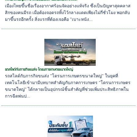
เมืองไทยขึ้นชื่อเรื่องอากาศร้อนจัดอย่างแท้จริง ซึ่งเป็นปัญหาสุดคลาส
สิกของคนมีรถ เมื่อต้องจอดรถทิ้งไว้กลางแดดเพียงไม่กี่ชั่วโมง พอกลับ
มาขึ้นรถอีกครั้ง สิ่งแรกที่ต้องเจอคือ "เบาะหนัง...
รถสไลด์กับภารกิจขนส่ง โดรนการเกษตรขนาดใหญ่
รถสไลด์กับภารกิจขนส่ง "โดรนการเกษตรขนาดใหญ่" ในยุคที่
เทคโนโลยีเข้ามามีบทบาทสำคัญกับภาคการเกษตร "โดรนการเกษตร
ขนาดใหญ่" ได้กลายเป็นอุปกรณ์ชิ้นสำคัญที่ช่วยเพิ่มประสิทธิภาพใน
การฉีดพ่นป...