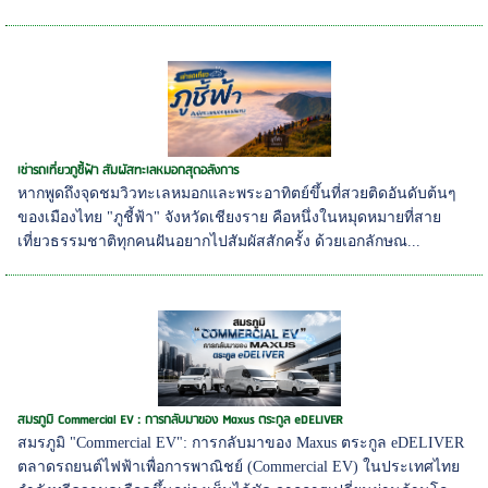
เช่ารถเที่ยวภูชี้ฟ้า สัมผัสทะเลหมอกสุดอลังการ
หากพูดถึงจุดชมวิวทะเลหมอกและพระอาทิตย์ขึ้นที่สวยติดอันดับต้นๆ
ของเมืองไทย "ภูชี้ฟ้า" จังหวัดเชียงราย คือหนึ่งในหมุดหมายที่สาย
เที่ยวธรรมชาติทุกคนฝันอยากไปสัมผัสสักครั้ง ด้วยเอกลักษณ...
สมรภูมิ Commercial EV : การกลับมาของ Maxus ตระกูล eDELIVER
สมรภูมิ "Commercial EV": การกลับมาของ Maxus ตระกูล eDELIVER
ตลาดรถยนต์ไฟฟ้าเพื่อการพาณิชย์ (Commercial EV) ในประเทศไทย