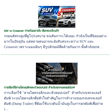
SUV vs Crossover ต่างกันอย่างไร เลือกแบบไหนดี?
รถยนต์ทรงสูงที่ดูโปร่งสบาย ขนสัมภาระได้เยอะ กำลังเป็นที่นิยมอย่าง
มากในปัจจุบัน แต่หลายคนอาจจะยังสับสนระหว่าง SUV และ
Crossover เพราะมองเผินๆ มีรูปลักษณ์ที่คล้ายกันมาก ทั้งตัวถังยกส...
การเลือกใช้สายไฮดรอลิกและหัวคอปเปอร์ สำหรับรถเทรลเลอร์ดัมพ์
การเลือกใช้ "สายไฮดรอลิกและหัวคอปเปอร์" สำหรับรถเทรลเลอร์
ดัมพ์ ระบบไฮดรอลิกคือหัวใจสำคัญในการทำงานของรถเทรลเลอร์
ดัมพ์ (Dump Trailer) ที่ต้องใช้แรงดันน้ำมันสูงในการยกดัมพ์เพื่อถ่าย
เ...