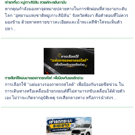
เช่ารถเที่ยว หมู่เกาะสิมิลัน สวรรค์ทะเลอันดามัน
หากคุณกำลังมองหาจุดหมายปลายทางในการพักผ่อนที่สวยงามระดับ
โลก "อุทยานแห่งชาติหมู่เกาะสิมิลัน" จังหวัดพังงา คือคำตอบที่ไม่ควร
มองข้าม ด้วยหาดทรายขาวละเอียดและน้ำทะเลสีฟ้าใสจนเห็นตัว
ปลา...
การเลือกใช้แผ่นยางรองถาดรถสไลด์ เพื่อป้องกันรอยขีดข่วน
การเลือกใช้ "แผ่นยางรองถาดรถสไลด์" เพื่อป้องกันรอยขีดข่วน ใน
การเดินทางหรือเคลื่อนย้ายรถยนต์ที่ไม่สามารถขับเคลื่อนได้ด้วยตัว
เอง ไม่ว่าจะเกิดจากอุบัติเหตุ รถเสียกลางทาง หรือการนำส่งร...