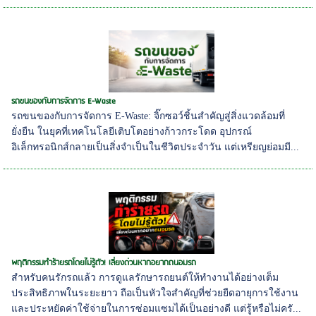
รถขนของกับการจัดการ E-Waste
รถขนของกับการจัดการ E-Waste: จิ๊กซอว์ชิ้นสำคัญสู่สิ่งแวดล้อมที่
ยั่งยืน ในยุคที่เทคโนโลยีเติบโตอย่างก้าวกระโดด อุปกรณ์
อิเล็กทรอนิกส์กลายเป็นสิ่งจำเป็นในชีวิตประจำวัน แต่เหรียญย่อมมี...
พฤติกรรมทำร้ายรถโดยไม่รู้ตัว! เลี่ยงด่วนหากอยากถนอมรถ
สำหรับคนรักรถแล้ว การดูแลรักษารถยนต์ให้ทำงานได้อย่างเต็ม
ประสิทธิภาพในระยะยาว ถือเป็นหัวใจสำคัญที่ช่วยยืดอายุการใช้งาน
และประหยัดค่าใช้จ่ายในการซ่อมแซมได้เป็นอย่างดี แต่รู้หรือไม่ครั...