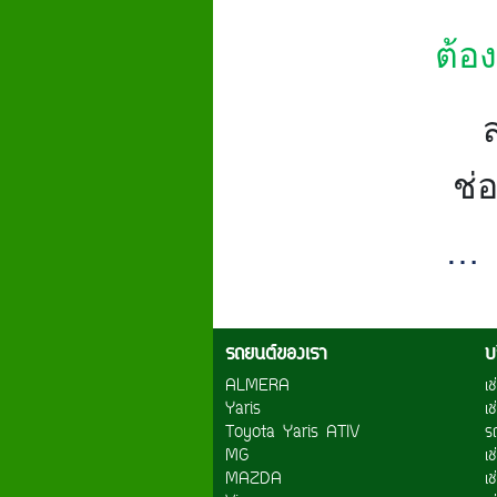
ต้อ
ช่
…
รถยนต์ของเรา
บ
ALMERA
เ
Yaris
เ
Toyota Yaris ATIV
ร
MG
เ
MAZDA
เช