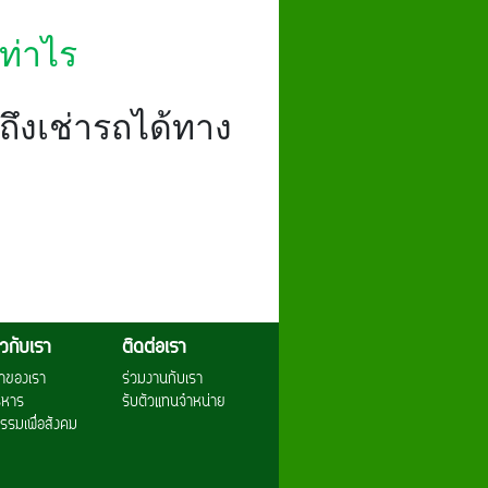
ท่าไร
ึงเช่ารถได้ทาง
่ยวกับเรา
ติดต่อเรา
าของเรา
ร่วมงานกับเรา
ริหาร
รับตัวแทนจำหน่าย
รรมเพื่อสังคม