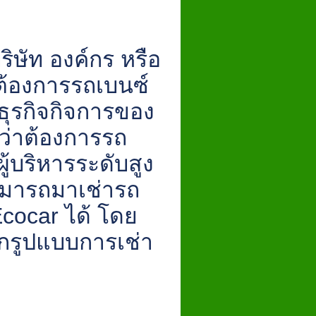
ริษัท องค์กร หรือ
ต้องการรถเบนซ์
นธุรกิจกิจการของ
นว่าต้องการรถ
ผู้บริหารระดับสูง
สามารถมาเช่ารถ
Ecocar
ได้ โดย
กรูปแบบการเช่า