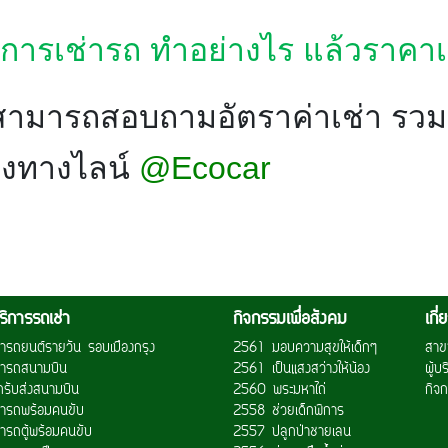
งการเช่ารถ ทำอย่างไร แล้วราคาเ
สามารถสอบถามอัตราค่าเช่า รวมถ
องทางไลน์
@Ecocar
ริการรถเช่า
กิจกรรมเพื่อสังคม
เกี
ช่ารถยนต์รายวัน รอบเมืองกรุง
2561 มอบความสุขให้เด็กๆ
สาข
ช่ารถสนามบิน
2561 เป็นแสงสว่างให้น้อง
ผู้บ
ถรับส่งสนามบิน
2560 พระมหาไถ่
กิจก
ช่ารถพร้อมคนขับ
2558 ช่วยเด็กพิการ
่ารถตู้พร้อมคนขับ
2557 ปลูกป่าชายเลน