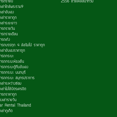
ช่ารถรายปี
2556 ช่วยเหลือน้ำท่วม
ถเช่าใกล้พระราม9
เช่าขับเอง
ถเช่าราคาถูก
ถเช่าระยะยาว
ช่ารถรายวัน
ช่ารถรายเดือน
่ารถเก๋ง
ช่ารถบรรทุก 4 ล้อจัมโบ้ ราคาถูก
ถเช่าขับเองราคาถูก
ช่ารถกระบะ
่ารถกระบะห้องเย็น
่ารถกระบะตู้ทึบขับเอง
ช่ารถกระบะ นนทบุรี
ช่ารถกระบะ สมุทรปราการ
เช่าระหว่างซ่อม
เช่าไม่ใช้บัตรเครดิต
ช่ารถราคาถูก
องเช่ารายวัน
ar Rental Thailand
เช่าภูเก็ต